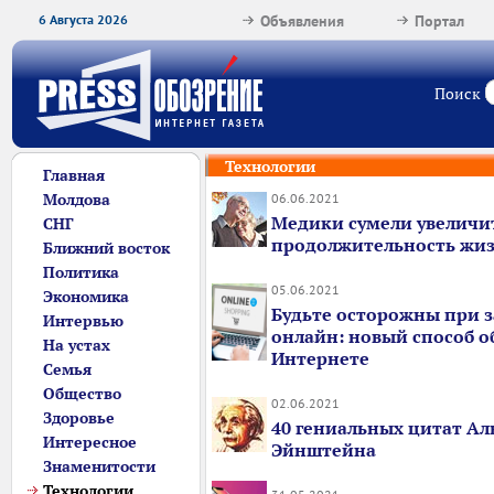
6 Августа 2026
Объявления
Портал
Поиск
Технологии
Главная
Молдова
06.06.2021
Медики сумели увеличи
СНГ
продолжительность жиз
Ближний восток
Политика
05.06.2021
Экономика
Будьте осторожны при з
Интервью
онлайн: новый способ о
На устах
Интернете
Семья
Общество
02.06.2021
Здоровье
40 гениальных цитат Ал
Интересное
Эйнштейна
Знаменитости
Технологии