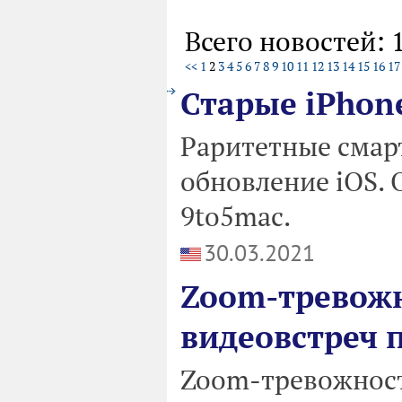
Всего новостей: 
<<
1
2
3
4
5
6
7
8
9
10
11
12
13
14
15
16
17
Старые iPhon
Раритетные смар
обновление iOS. 
9to5mac.
30.03.2021
Zoom-тревожн
видеовстреч 
Zoom-тревожнос