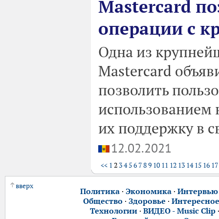
Mastercard п
операции с 
Одна из крупней
Mastercard объяв
позволить пользо
использованием 
их поддержку в с
12.02.2021
<<
1
2
3
4
5
6
7
8
9
10
11
12
13
14
15
16
17
вверх
Политика
·
Экономика
·
Интервью
Общество
·
Здоровье
·
Интересно
Технологии
·
ВИДЕО - Music Clip