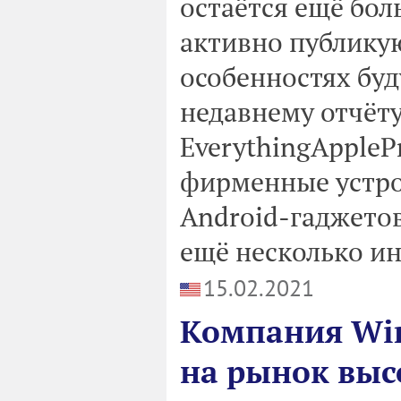
остаётся ещё бол
активно публику
особенностях бу
недавнему отчёту
EverythingAppleP
фирменные устро
Android-гаджето
ещё несколько и
15.02.2021
Компания Win
на рынок выс