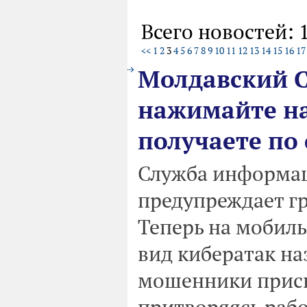
Всего новостей: 
<<
1
2
3
4
5
6
7
8
9
10
11
12
13
14
15
16
17
Молдавский С
нажимайте на
получаете по
Служба информац
предупреждает г
Теперь на мобиль
вид кибератак на
мошенники прис
притворяясь раб