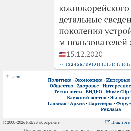
южнокорейского 
детальные сведе
поколения устрой
м пользователей
15.12.2020
<<
1
2
3
4
5
6
7
8
9
10
11
12
13
14
15
16
17
вверх
Политика
·
Экономика
·
Интервью
Общество
·
Здоровье
·
Интересно
Технологии
·
ВИДЕО - Music Clip
Ближний восток
·
Экспорт
Главная
·
Архив
·
Партнёры
·
Фору
Реклама
© 2000-2026 PRESS обозрение
Пишите н
При полном или частичном использовании материалов 