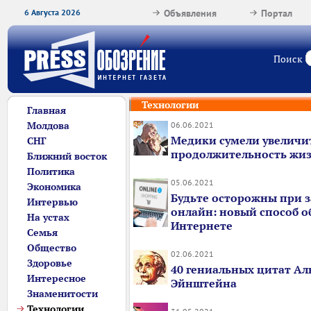
6 Августа 2026
Объявления
Портал
Поиск
Технологии
Главная
Молдова
06.06.2021
Медики сумели увеличи
СНГ
продолжительность жиз
Ближний восток
Политика
05.06.2021
Экономика
Будьте осторожны при з
Интервью
онлайн: новый способ о
На устах
Интернете
Семья
Общество
02.06.2021
Здоровье
40 гениальных цитат Ал
Интересное
Эйнштейна
Знаменитости
Технологии