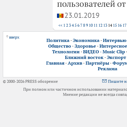
пользователей о
23.01.2019
<<
1
2
3
4
5
6
7
8
9
10
11
12
13
14
15
16
17
вверх
Политика
·
Экономика
·
Интервью
Общество
·
Здоровье
·
Интересно
Технологии
·
ВИДЕО - Music Clip
Ближний восток
·
Экспорт
Главная
·
Архив
·
Партнёры
·
Фору
Реклама
© 2000-2026 PRESS обозрение
Пишите н
При полном или частичном использовании материалов 
Мнение редакции не всегда совпа