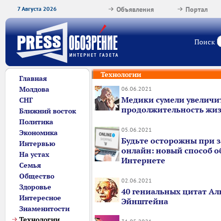
7 Августа 2026
Объявления
Портал
Поиск
Технологии
Главная
Молдова
06.06.2021
Медики сумели увеличи
СНГ
продолжительность жиз
Ближний восток
Политика
05.06.2021
Экономика
Будьте осторожны при з
Интервью
онлайн: новый способ о
На устах
Интернете
Семья
Общество
02.06.2021
Здоровье
40 гениальных цитат Ал
Интересное
Эйнштейна
Знаменитости
Технологии