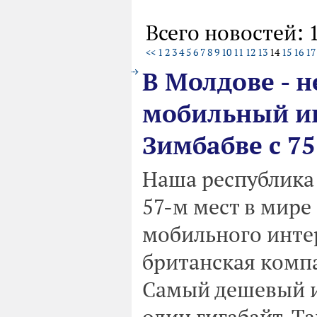
Всего новостей: 
<<
1
2
3
4
5
6
7
8
9
10
11
12
13
14
15
16
17
В Молдове - 
мобильный ин
Зимбабве с 7
Наша республика 
57-м мест в мире
мобильного интер
британская компа
Самый дешевый ин
один гигабайт. Т