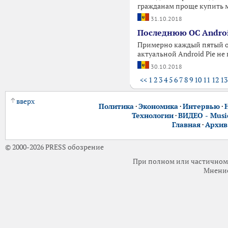
гражданам проще купить м
31.10.2018
Последнюю ОС Androi
Примерно каждый пятый об
актуальной Android Pie н
30.10.2018
<<
1
2
3
4
5
6
7
8
9
10
11
12
13
вверх
Политика
·
Экономика
·
Интервью
·
Технологии
·
ВИДЕО - Music
Главная
·
Архив
© 2000-2026 PRESS обозрение
При полном или частичном 
Мнение