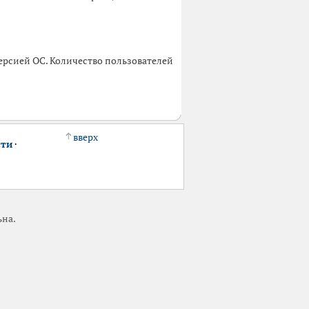
ерсией ОС. Количество пользователей
вверх
сти
·
ьна.