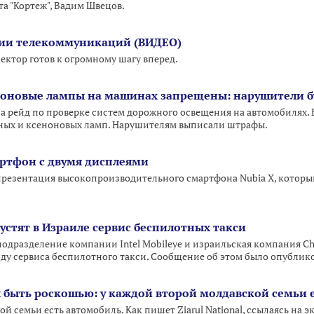
а "Кортеж", Вадим Швецов.
ории телекоммуникаций (ВИДЕО)
ктор готов к огромному шагу вперед.
ноновые лампы на машинах запрещены: нарушители 
 рейд по проверке систем дорожного освещения на автомобилях.
ных и ксеноновых ламп. Нарушителям выписали штрафы.
ртфон с двумя дисплеями
презентация высокопроизводительного смартфона Nubia X, которы
апустят в Израиле сервис беспилотных такси
подразделение компании Intel Mobileye и израильская компания Ch
году сервиса беспилотного такси. Сообщение об этом было опубликов
 быть роскошью: у каждой второй молдавской семьи 
й семьи есть автомобиль. Как пишет Ziarul Național, ссылаясь на 