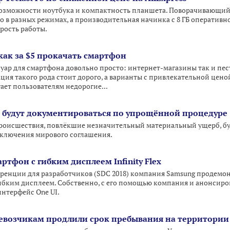
бе возможности ноутбука и компактность планшета. Поворачивающий
го в разных режимах, а производительная начинка с 8 ГБ оператив
рость работы.
как за $5 прокачать смартфон
ссуар для смартфона довольно просто: интернет-магазины так и п
ия такого рода стоит дорого, а варианты с привлекательной ценой
ает пользователям недорогие...
 будут документироваться по упрощённой процедуре
оисшествия, повлёкшие незначительный материальный ущерб, бу
ключения мирового соглашения.
ртфон с гибким дисплеем Infinity Flex
еренции для разработчиков (SDC 2018) компания Samsung продем
ибким дисплеем. Собственно, с его помощью компания и анонсирова
нтерфейс One UI.
евозчикам продлили срок пребывания на территори