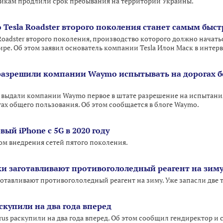
икам продлили срок пребывания на территории Украины.
о Tesla Roadster второго поколения станет самым бы
Roadster второго поколения, производство которого должно начатьс
ре. Об этом заявил основатель компании Tesla Илон Маск в интер
разрешили компании Waymo испытывать на дорогах 
 выдали компании Waymo первое в штате разрешение на испытани
гах общего пользования. Об этом сообщается в блоге Waymo.
ый iPhone с 5G в 2020 году
дом внедрения сетей пятого поколения.
 заготавливают противогололедный реагент на зим
тавливают противогололедный реагент на зиму. Уже запасли две т
скупили на два года вперед
s раскупили на два года вперед. Об этом сообщил гендиректор и с