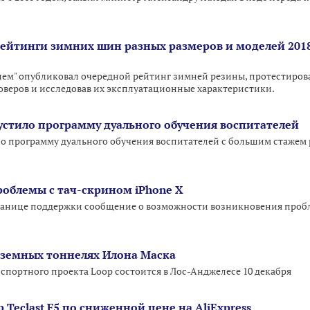
рейтинги зимних шин разных размеров и моделей 2018
улем" опубликовал очередной рейтинг зимней резины, протестиро
веров и исследовав их эксплуатационные характеристики.
стило программу дуального обучения воспитателей
 программу дуального обучения воспитателей с большим стажем р
роблемы с тач-скрином iPhone X
транице поддержки сообщение о возможности возникновения проб
дземных тоннелях Илона Маска
спортного проекта Loop состоится в Лос-Анджелесе 10 декабря
Teclast F5 по сниженной цене на AliExpress