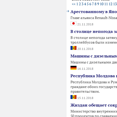
<<
1
2
3
4
5
6
7
8
9
10
11
12
13
Арестованному в Япон
Главе альянса Renault-Nis
21.11.2018
В столице непогода 
В столице непогода затяну
троллейбусов были измен
20.11.2018
Машины с дизельными
Машины с дизельными двиг
16.11.2018
Республика Молдова 
Республика Молдова и Рум
граждане обоих государств
правительством.
15.11.2018
Жиздан обещает сок
Министерство внутренних 
50 процентов по сравнению