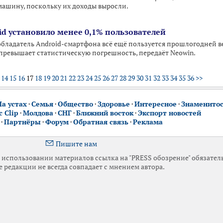
ашину, поскольку их доходы выросли.
d установило менее 0,1% пользователей
ладатель Android-смартфона всё ещё пользуется прошлогодней в
е превышает статистическую погрешность, передаёт Neowin.
14
15
16
17
18
19
20
21
22
23
24
25
26
27
28
29
30
31
32
33
34
35
36
>>
На устах
·
Семья
·
Общество
·
Здоровье
·
Интересное
·
Знаменито
 Clip
·
Молдова
·
СНГ
·
Ближний восток
·
Экспорт новостей
·
Партнёры
·
Форум
·
Обратная связь
·
Реклама
Пишите нам
использовании материалов ссылка на "PRESS обозрение" обязател
 редакции не всегда совпадает с мнением автора.