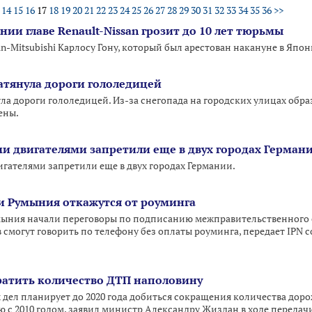
14
15
16
17
18
19
20
21
22
23
24
25
26
27
28
29
30
31
32
33
34
35
36
>>
ии главе Renault-Nissan грозит до 10 лет тюрьмы
san-Mitsubishi Карлосу Гону, который был арестован накануне в Япон
затянула дороги гололедицей
ла дороги гололедицей. Из-за снегопада на городских улицах обра
ены.
 двигателями запретили еще в двух городах Герман
ателями запретили еще в двух городах Германии.
и Румыния откажутся от роуминга
ыния начали переговоры по подписанию межправительственного с
 смогут говорить по телефону без оплаты роуминга, передает IPN 
ратить количество ДТП наполовину
дел планирует до 2020 года добиться сокращения количества до
 с 2010 годом, заявил министр Александру Жиздан в ходе передачи 