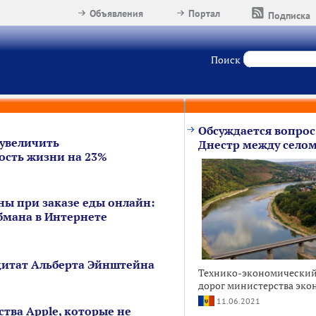
Объявления
Портал
Подписка
Поиск
Обсуждается вопрос
увеличить
Днестр между селом
сть жизни на 23%
ны при заказе еды онлайн:
бмана в Интернете
цитат Альберта Эйнштейна
Технико-экономический 
дорог министерства эко
11.06.2021
тва Apple, которые не