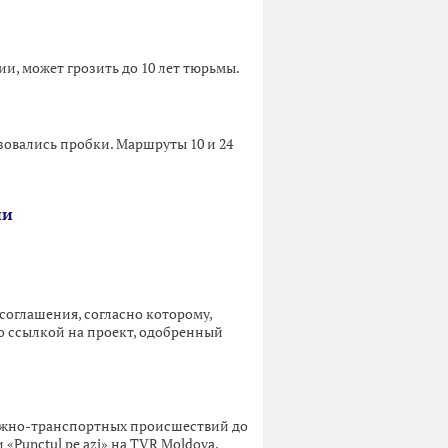
ии, может грозить до 10 лет тюрьмы.
зовались пробки. Маршруты 10 и 24
ии
оглашения, согласно которому,
со ссылкой на проект, одобренный
рожно-транспортных происшествий до
«Punctul pe azi» на TVR Moldova,