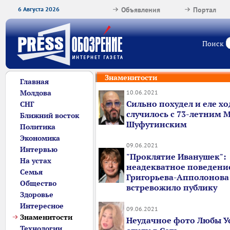
6 Августа 2026
Объявления
Портал
Поиск
Знаменитости
Главная
Молдова
10.06.2021
Сильно похудел и еле хо
СНГ
случилось с 73-летним
Ближний восток
Шуфутинским
Политика
Экономика
09.06.2021
Интервью
"Проклятие Иванушек":
На устах
неадекватное поведени
Семья
Григорьева-Апполонова
Общество
встревожило публику
Здоровье
Интересное
09.06.2021
Знаменитости
Неудачное фото Любы У
Технологии