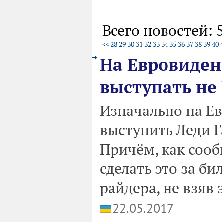
Всего новостей: 
<<
28
29
30
31
32
33
34
35
36
37
38
39
40
На Евровиден
выступать не 
Изначально на Е
выступить Леди Г
Причём, как сооб
сделать это за б
райдера, не взяв
22.05.2017