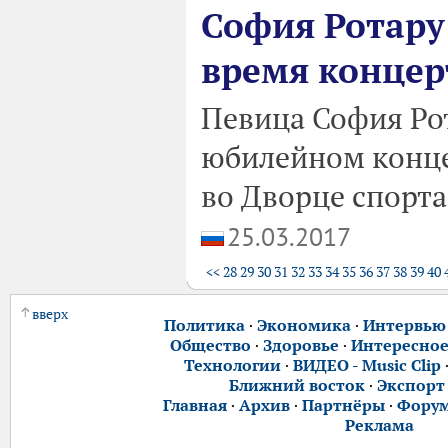
София Ротару
время концер
Певица София Рот
юбилейном конце
во Дворце спорта
25.03.2017
<<
28
29
30
31
32
33
34
35
36
37
38
39
40
вверх
Политика
·
Экономика
·
Интервью
Общество
·
Здоровье
·
Интересно
Технологии
·
ВИДЕО - Music Clip
Ближний восток
·
Экспорт
Главная
·
Архив
·
Партнёры
·
Фору
Реклама