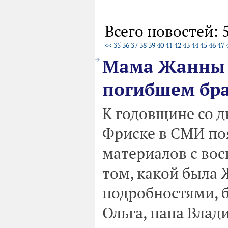
Всего новостей: 
<<
35
36
37
38
39
40
41
42
43
44
45
46
47
Мама Жанны 
погибшем бр
К годовщине со 
Фриске в СМИ по
материалов с вос
том, какой была 
подробностями, 
Ольга, папа Влад