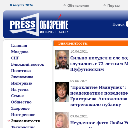
8 Августа 2026
Объявления
Портал
Поиск
Знаменитости
Главная
Молдова
10.06.2021
Сильно похудел и еле хо
СНГ
случилось с 73-летним
Ближний восток
Шуфутинским
Политика
Экономика
09.06.2021
Интервью
"Проклятие Иванушек":
На устах
неадекватное поведени
Семья
Григорьева-Апполонова
Общество
встревожило публику
Здоровье
Интересное
09.06.2021
Знаменитости
Неудачное фото Любы У
Технологии