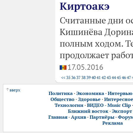
Киртоакэ
Считанные дни ос
Кишинёва Дорина
полным ходом. Те
продолжает рабо
17.05.2016
<<
35
36
37
38
39
40
41
42
43
44
45
46
47
вверх
Политика
·
Экономика
·
Интервью
Общество
·
Здоровье
·
Интересно
Технологии
·
ВИДЕО - Music Clip
Ближний восток
·
Экспорт
Главная
·
Архив
·
Партнёры
·
Фору
Реклама