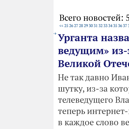
Всего новостей: 
<<
25
26
27
28
29
30
31
32
33
34
35
36
37
Урганта назв
ведущим» из-
Великой Отеч
Не так давно Ива
шутку, из-за кот
телеведущего Вл
теперь интернет-
в каждое слово в