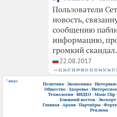
Пользователи Се
новость, связанн
сообщению пабли
информацию, про
громкий скандал.
22.08.2017
<<
25
26
27
28
29
30
31
32
33
34
35
36
37
вверх
Политика
·
Экономика
·
Интервью
Общество
·
Здоровье
·
Интересно
Технологии
·
ВИДЕО - Music Clip
Ближний восток
·
Экспорт
Главная
·
Архив
·
Партнёры
·
Фору
Реклама