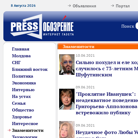
8 Августа 2026
Объявления
Портал
Поиск
Знаменитости
Главная
Молдова
10.06.2021
Сильно похудел и еле хо
СНГ
случилось с 73-летним
Ближний восток
Шуфутинским
Политика
Экономика
09.06.2021
Интервью
"Проклятие Иванушек":
На устах
неадекватное поведени
Семья
Григорьева-Апполонова
Общество
встревожило публику
Здоровье
Интересное
09.06.2021
Знаменитости
Неудачное фото Любы У
Технологии