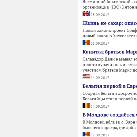
Всемирной боксерской ас
организации (IBO) Энтон
05.09.2017
Жизнь не сахар: опа
Новый законопроект Совфе
новый закон о "нежелатель
05.09.2017
Капитал братьев Мар
Сальвадор Дали называл э
просто дурачились и шутил
участием братьев Маркс до
04.09.2017
Бельгия первой в Ев
Сборная Бельгии досрочно 
Бельгийцы стали первой к
04.09.2017
В Молдове создаётся 
В Молдове, вблизи с. Вар
бывшего карьера, где добы
02.09.2017