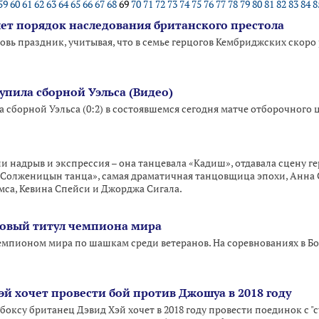
59
60
61
62
63
64
65
66
67
68
69
70
71
72
73
74
75
76
77
78
79
80
81
82
83
84
8
ет порядок наследования британского престола
овь праздник, учитывая, что в семье герцогов Кембриджских скор
упила сборной Уэльса (Видео)
 сборной Уэльса (0:2) в состоявшемся сегодня матче отборочного 
и надрыв и экспрессия – она танцевала «Кадиш», отдавала сцену г
«Солженицын танца», самая драматичная танцовщица эпохи, Анна 
мса, Кевина Спейси и Джорджа Сигала.
новый титул чемпиона мира
чемпионом мира по шашкам среди ветеранов. На соревнованиях в Бо
й хочет провести бой против Джошуа в 2018 году
оксу британец Дэвид Хэй хочет в 2018 году провести поединок с 