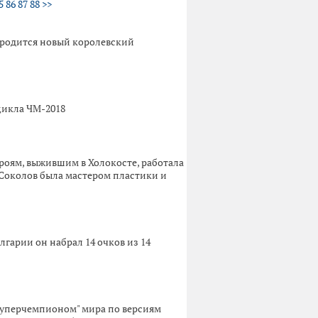
5
86
87
88
>>
о родится новый королевский
цикла ЧМ-2018
ероям, выжившим в Холокосте, работала
Соколов была мастером пластики и
лгарии он набрал 14 очков из 14
"суперчемпионом" мира по версиям