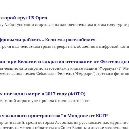
второй круг US Open
у Албот успешно стартовал на заключительном в этом году турнир
ифровыми рабами… Если мы расслабимся
роля над человеком грозят превратить общество в цифровой конц
ан-при Бельгии и сократил отставание от Феттеля до
 чемпионата мира по автогонкам в классе машин "Формула-1" "Ме
 место занял немец Себастьян Феттель ("Феррари"), третьим фини
 поездов в мире в 2017 году (ФОТО)
елезной дороги уже прошла не одна сотня лет.
 языкового пространства” в Молдове от КСТР
рганизаций, среди которых Ассоциация русскоязычных журналист
 другие, намерены обратиться в Совет Европы и другие международ