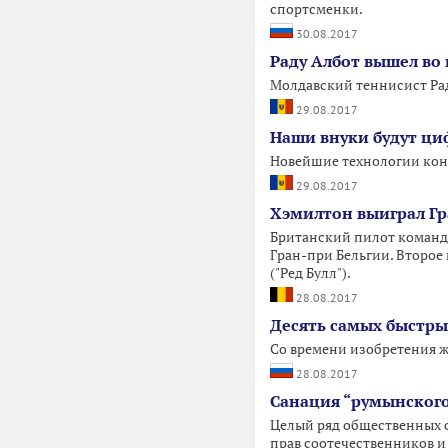
спортсменки.
30.08.2017
Раду Албот вышел во 
Молдавский теннисист Рад
29.08.2017
Наши внуки будут ц
Новейшие технологии конт
29.08.2017
Хэмилтон выиграл Гр
Британский пилот команды
Гран-при Бельгии. Второе
("Ред Булл").
28.08.2017
Десять самых быстрых
Со времени изобретения ж
28.08.2017
Санация “румынского
Целый ряд общественных о
прав соотечественников и