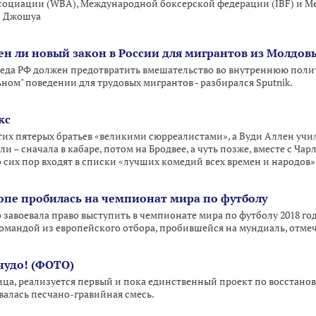
социации (WBA), Международной боксерской федерации (IBF) и 
и Джошуа
сен ли новый закон в России для мигрантов из Молдов
да РФ должен предотвратить вмешательство во внутреннюю полит
ном" поведении для трудовых мигрантов - разбирался Sputnik.
кс
тих пятерых братьев «великими сюрреалистами», а Вуди Аллен учи
и – сначала в кабаре, потом на Бродвее, а чуть позже, вместе с Ча
 сих пор входят в списки «лучших комедий всех времен и народов»
ропе пробилась на чемпионат мира по футболу
завоевала право выступить в чемпионате мира по футболу 2018 год
омандой из европейского отбора, пробившейся на мундиаль, отмеч
чудо! (ФОТО)
ница, реализуется первый и пока единственный проект по восстано
валась песчано-гравийная смесь.