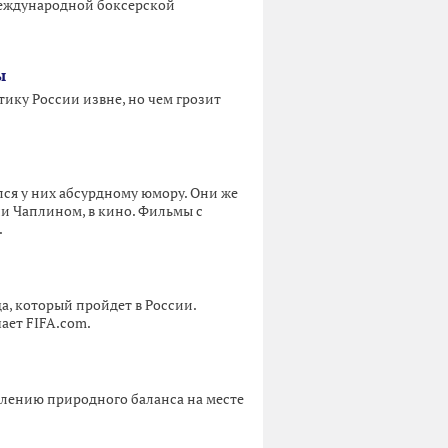
Международной боксерской
ы
ику России извне, но чем грозит
лся у них абсурдному юмору. Они же
рли Чаплином, в кино. Фильмы с
.
а, который пройдет в России.
ает FIFA.com.
влению природного баланса на месте