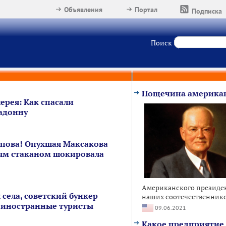
Объявления
Портал
Подписка
Поиск
Пощечина американ
ерея: Как спасали
адонну
упова! Опухшая Максакова
ым стаканом шокировала
Американского президен
 села, советский бункер
наших соотечественников
 иностранные туристы
09.06.2021
Какое предприятие