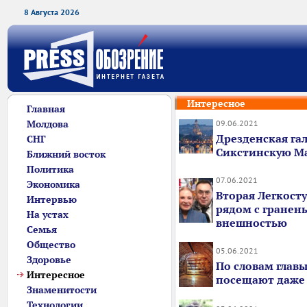
8 Августа 2026
Интересное
Главная
Молдова
09.06.2021
Дрезденская гал
СНГ
Сикстинскую М
Ближний восток
Политика
07.06.2021
Экономика
Вторая Легкост
Интервью
рядом с гранен
На устах
внешностью
Семья
Общество
05.06.2021
Здоровье
По словам главы
Интересное
посещают даже
Знаменитости
Технологии