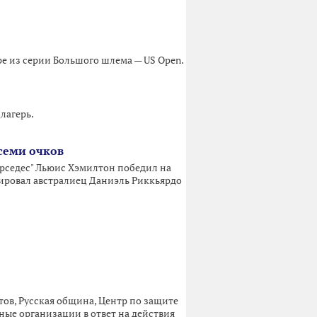
е из серии Большого шлема — US Open.
лагерь.
 семи очков
рседес" Льюис Хэмилтон победил на
шировал австралиец Даниэль Риккьярдо
ов, Русская община, Центр по защите
ные организации в ответ на действия