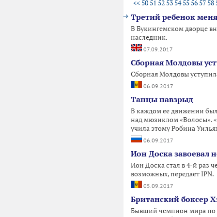
<<
50
51
52
53
54
55
56
57
58
Третий ребенок меня
В Букингемском дворце вн
наследник.
07.09.2017
Сборная Молдовы уст
Сборная Молдовы уступила
06.09.2017
Танцы навзрыд
В каждом ее движении был
над мюзиклом «Волосы». 
учила этому Робина Уилья
06.09.2017
Ион Доска завоевал 
Ион Доска стал в 4-й раз 
возможных, передает IPN.
05.09.2017
Британский боксер Хэ
Бывший чемпион мира по б