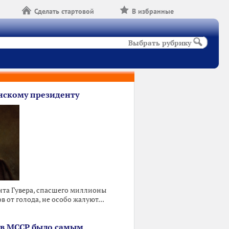
Сделать стартовой
В избранные
Выбрать рубрику
скому президенту
та Гувера, спасшего миллионы
 от голода, не особо жалуют...
 в МССР было самым