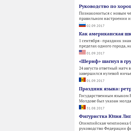
Руководство по хоро
Познакомиться с новым чел
правильном настроении и
02.09.2017
Как американская шк
1 сентября - праздник зна
пределах одного города, н
01.09.2017
«Шериф» шагнул в гру
24 августа ответный матч
завершился нулевой ничь
01.09.2017
Праздник языка: рет
Государственным языком Р
Молдове был указан молда
31.08.2017
Фигуристка Юлия Лип
Олимпийская чемпионка С
руководство Федерации фиг