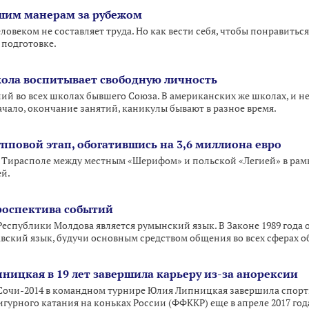
шим манерам за рубежом
овеком не составляет труда. Но как вести себя, чтобы понравиться
 подготовке.
ола воспитывает свободную личность
ний во всех школах бывшего Союза. В американских же школах, и не 
ачало, окончание занятий, каникулы бывают в разное время.
пповой этап, обогатившись на 3,6 миллиона евро
 в Тирасполе между местным «Шерифом» и польской «Легией» в ра
ей.
роспектива событий
еспублики Молдова является румынский язык. В Законе 1989 года о
вский язык, будучи основным средством общения во всех сферах о
ницкая в 19 лет завершила карьеру из-за анорексии
очи-2014 в командном турнире Юлия Липницкая завершила спорти
урного катания на коньках России (ФФККР) еще в апреле 2017 года