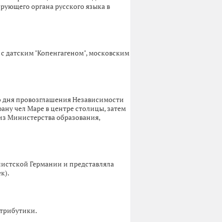
рующего органа русского языка в
 с датским "Копенгагеном", московским
со дня провозглашения Независимости
ану чел Маре в центре столицы, затем
елиз Министерства образования,
шистской Германии и представляла
к).
атрибутики.