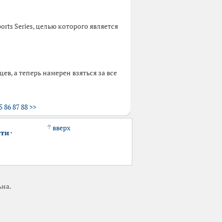
rts Series, целью которого является
в, а теперь намерен взяться за все
5
86
87
88
>>
вверх
сти
·
ьна.