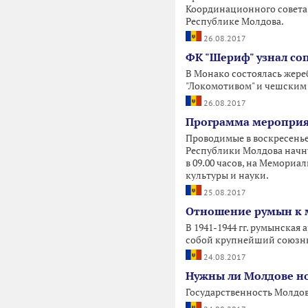
Координационного совета 
Республике Молдова.
26.08.2017
ФК "Шериф" узнал со
В Монако состоялась жереб
"Локомотивом" и чешским 
26.08.2017
Программа мероприя
Проводимые в воскресенье
Республики Молдова начнут
в 09.00 часов, на Мемориа
культуры и науки.
25.08.2017
Отношение румын к мо
B 1941-1944 гг. румынска
собой крупнейший союзный
24.08.2017
Нужны ли Молдове но
Государственность Молдов