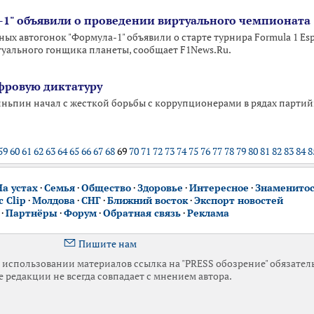
1" объявили о проведении виртуального чемпионата
х автогонок "Формула-1" объявили о старте турнира Formula 1 Espo
уального гонщика планеты, сообщает F1News.Ru.
фровую диктатуру
зиньпин начал с жесткой борьбы с коррупционерами в рядах партийце
59
60
61
62
63
64
65
66
67
68
69
70
71
72
73
74
75
76
77
78
79
80
81
82
83
84
8
На устах
·
Семья
·
Общество
·
Здоровье
·
Интересное
·
Знаменито
 Clip
·
Молдова
·
СНГ
·
Ближний восток
·
Экспорт новостей
·
Партнёры
·
Форум
·
Обратная связь
·
Реклама
Пишите нам
использовании материалов ссылка на "PRESS обозрение" обязател
 редакции не всегда совпадает с мнением автора.