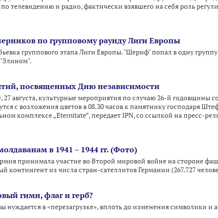
по телевидению и радио, фактически взявшего на себя роль регули
перников по групповому раунду Лиги Европы
ьевка группового этапа Лиги Европы. "Шериф" попал в одну группу
"Злином".
тий, посвященных Дню независимости
, 27 августа, культурные мероприятия по случаю 26-й годовщины 
ся с возложения цветов в 08.30 часов к памятнику господаря Штеф
льном комплексе „Eternitate”, передает IPN, со ссылкой на пресс-р
лдаванам в 1941 – 1944 гг. (Фото)
я армия принимала участие во Второй мировой войне на стороне фа
 контингент из числа стран-сателлитов Германии (267.727 челове
вый гимн, флаг и герб?
ы нуждается в «перезагрузке», вплоть до изменения символики и 