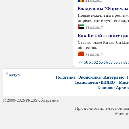
24.08.2017
Владельцы "Формулы-
Новые владельцы престижны
определение лучшего вирт
23.08.2017
Как Китай строит ци
Став во главе Китая, Си Ц
общество.
23.08.2017
<<
50
51
52
53
54
55
56
57
58
вверх
Политика
·
Экономика
·
Интервью
·
Технологии
·
ВИДЕО - Music
Главная
·
Архив
© 2000-2026 PRESS обозрение
При полном или частичном 
Мнение