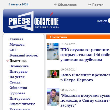
6 Августа 2026
Объявления
Портал
Поиск
Политика
Главная
Молдова
11.06.2021
НПО осуждают решение
СНГ
открыть только 146 изб
Ближний восток
участков за рубежом
Политика
Экономика
10.06.2021
Интервью
Кино и немцы: президе
На устах
в Петра Первого
Семья
Общество
10.06.2021
Здоровье
"Молдова получает гум
Интересное
помощь, а Санду ставит 
Знаменитости
заслугу"
Технологии