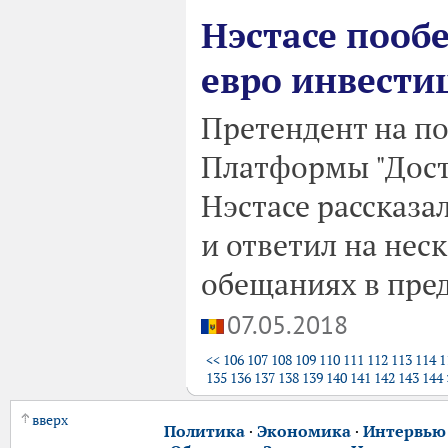
Нэстасе пооб
евро инвести
Претендент на по
Платформы "Дост
Нэстасе рассказа
и ответил на нес
обещаниях в пре
07.05.2018
<<
106
107
108
109
110
111
112
113
114
1
135
136
137
138
139
140
141
142
143
144
вверх
Политика
·
Экономика
·
Интервью