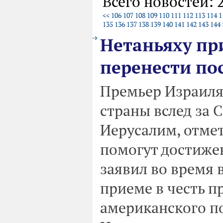
Всего новостей: 
<<
106
107
108
109
110
111
112
113
114
1
135
136
137
138
139
140
141
142
143
144
Нетаньяху пр
перенести по
Премьер Израиля
страны вслед за 
Иерусалим, отмет
помогут достижен
заявил во время
приеме в честь 
американского по