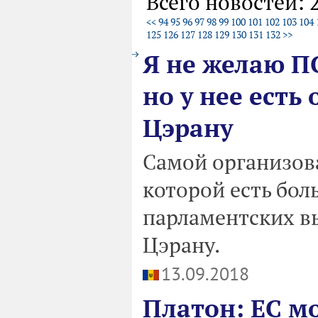
Всего новостей: 
<<
94
95
96
97
98
99
100
101
102
103
104
125
126
127
128
129
130
131
132
>>
Я не желаю П
но у нее есть
Цэрану
Самой организов
которой есть бол
парламентских в
Цэрану.
13.09.2018
Платон: ЕС мо