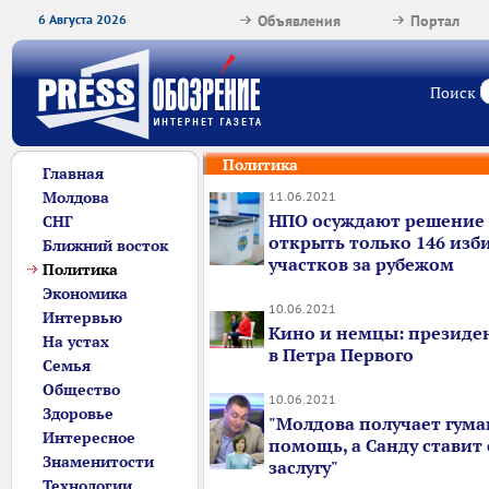
6 Августа 2026
Объявления
Портал
Поиск
Политика
Главная
Молдова
11.06.2021
НПО осуждают решение
СНГ
открыть только 146 изб
Ближний восток
участков за рубежом
Политика
Экономика
10.06.2021
Интервью
Кино и немцы: президе
На устах
в Петра Первого
Семья
Общество
10.06.2021
Здоровье
"Молдова получает гум
Интересное
помощь, а Санду ставит 
Знаменитости
заслугу"
Технологии