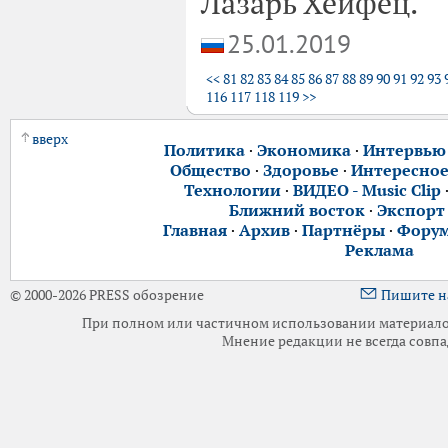
Лазарь Хейфец.
25.01.2019
<<
81
82
83
84
85
86
87
88
89
90
91
92
93
116
117
118
119
>>
вверх
Политика
·
Экономика
·
Интервью
Общество
·
Здоровье
·
Интересно
Технологии
·
ВИДЕО - Music Clip
Ближний восток
·
Экспорт
Главная
·
Архив
·
Партнёры
·
Фору
Реклама
© 2000-2026 PRESS обозрение
Пишите н
При полном или частичном использовании материалов 
Мнение редакции не всегда совпа