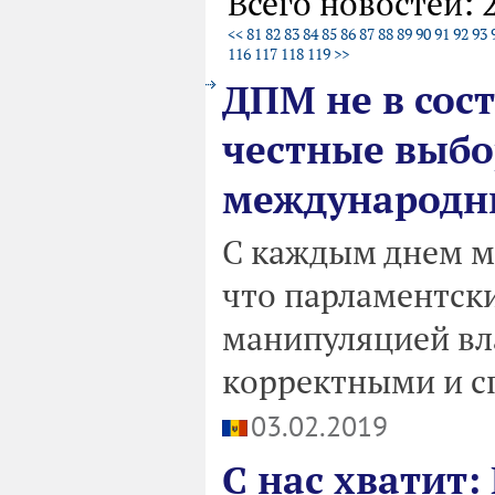
Всего новостей: 
<<
81
82
83
84
85
86
87
88
89
90
91
92
93
116
117
118
119
>>
ДПМ не в сос
честные выбо
международн
С каждым днем мн
что парламентск
манипуляцией вла
корректными и с
03.02.2019
С нас хватит: