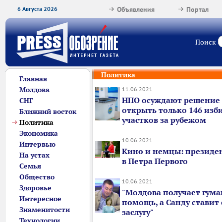
6 Августа 2026
Объявления
Портал
Поиск
Политика
Главная
Молдова
11.06.2021
НПО осуждают решение
СНГ
открыть только 146 изб
Ближний восток
участков за рубежом
Политика
Экономика
10.06.2021
Интервью
Кино и немцы: президе
На устах
в Петра Первого
Семья
Общество
10.06.2021
Здоровье
"Молдова получает гум
Интересное
помощь, а Санду ставит 
Знаменитости
заслугу"
Технологии