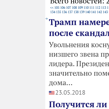
Всего новостей: 
<<
105
106
107
108
109
110
111
112
113
1
134
135
136
137
138
139
140
141
142
143
Трамп намере
после сканда
Увольнения косну
низшего звена п
лидера. Президе
значительно поме
дома...
23.05.2018
Получится ли