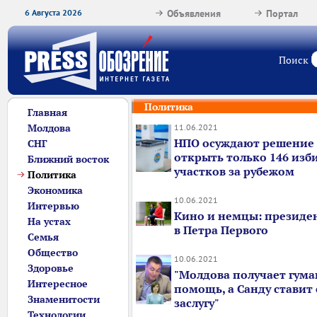
6 Августа 2026
Объявления
Портал
Поиск
Политика
Главная
Молдова
11.06.2021
НПО осуждают решение
СНГ
открыть только 146 изб
Ближний восток
участков за рубежом
Политика
Экономика
10.06.2021
Интервью
Кино и немцы: президе
На устах
в Петра Первого
Семья
Общество
10.06.2021
Здоровье
"Молдова получает гум
Интересное
помощь, а Санду ставит 
Знаменитости
заслугу"
Технологии