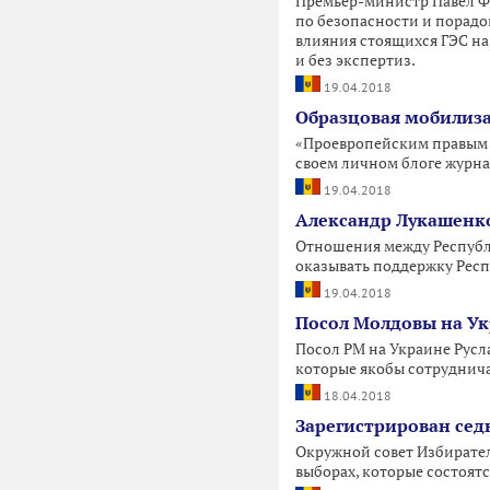
Премьер-министр Павел Ф
по безопасности и порадо
влияния стоящихся ГЭС на 
и без экспертиз.
19.04.2018
Образцовая мобилиза
«Проевропейским правым н
своем личном блоге журн
19.04.2018
Александр Лукашенко
Отношения между Республик
оказывать поддержку Респ
19.04.2018
Посол Молдовы на Ук
Посол РМ на Украине Русл
которые якобы сотруднича
18.04.2018
Зарегистрирован сед
Окружной совет Избирател
выборах, которые состоятс