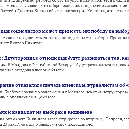
илип 12 апреля встретился со своим украинским коллегой Влади
вал молдаван, заявив, что в Еврокомиссию направлено совместное
бассейн Днестра. Киев якобы твердо заверил Кишинев, что не пост
ция социалистов может принести им победу на выбор
е удалось выдвинуть единого кандидата на эти выборы. Причина в
алист Виктор Никитуш.
: Двусторонние отношения будут развиваться так, ка
ой Молдова и Республикой Беларусь будут развиваться так, как хо
ублике Молдова в любой области...
раине отказался отвечать киевским журналистам об «
ан Болбочан заявил о задержании в Молдове неких «инструкторов
ли с ополчением в Донбассе.
ьмой кандидат на выборах в Кишиневе
ьного округа Кишинева зарегистрировал во вторник, 17 апреля, с
я 20 мая. Речь идет о бывшем вице-председателе...