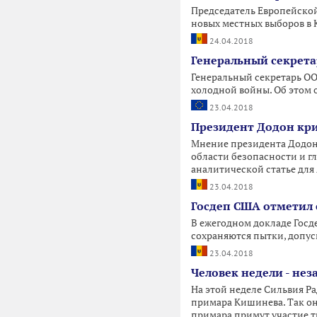
Председатель Европейско
новых местных выборов в К
24.04.2018
Генеральный секрета
Генеральный секретарь О
холодной войны. Об этом о
23.04.2018
Президент Додон кри
Мнение президента Додона
области безопасности и г
аналитической статье для 
23.04.2018
Госдеп США отметил 
В ежегодном докладе Госд
сохраняются пытки, допус
23.04.2018
Человек недели - не
На этой неделе Сильвия Р
примара Кишинева. Так он
примара примут участие т