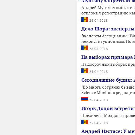
Мунтяну запретили в
Андрей Мунтяну выбыл из 
отклонил регистрацию кан
26.04.2018
Дело Шора: эксперты
Эксперты Ассоциации „Wat
неконституционным. По м
26.04.2018
На выборах примара 
На досрочных выборах при
25.04.2018
Сегодняшние будни: 
"Во многих странах бывшей
Science Monitor в редакци
25.04.2018
Игорь Додон встрети
Президент Молдовы проведе
25.04.2018
Андрей Нэстасе: У м