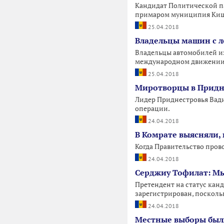
Кандидат Политической па
примаром муниципия Киши
25.04.2018
Владельцы машин с л
Владельцы автомобилей из
международном движении, 
25.04.2018
Миротворцы в Придне
Лидер Приднестровья Вад
операции.
24.04.2018
В Комрате выясняли, 
Когда Правительство прово
24.04.2018
Серджиу Тофилат: Мы
Претендент на статус кан
зарегистрирован, поскольк
24.04.2018
Местные выборы были