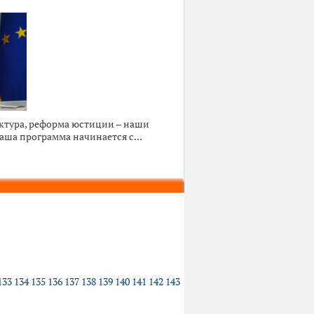
ктура, реформа юстиции – наши
ша программа начинается с...
133
134
135
136
137
138
139
140
141
142
143