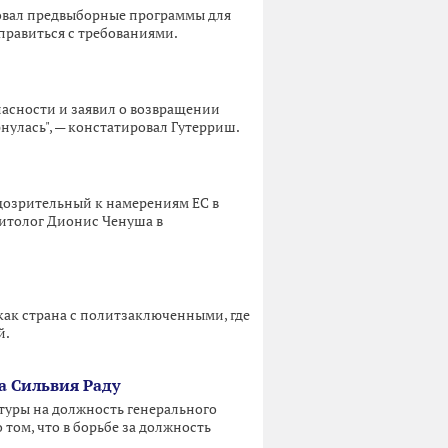
овал предвыборные программы для
справиться с требованиями.
асности и заявил о возвращении
рнулась", — констатировал Гутерриш.
дозрительный к намерениям ЕС в
литолог Дионис Ченуша в
как страна с политзаключенными, где
й.
а Сильвия Раду
атуры на должность генерального
том, что в борьбе за должность