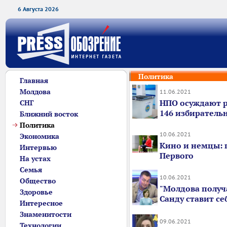
6 Августа 2026
Политика
Главная
Молдова
11.06.2021
НПО осуждают 
СНГ
146 избиратель
Ближний восток
Политика
10.06.2021
Экономика
Кино и немцы: 
Интервью
Первого
На устах
Семья
10.06.2021
Общество
"Молдова получ
Здоровье
Санду ставит себ
Интересное
Знаменитости
09.06.2021
Технологии