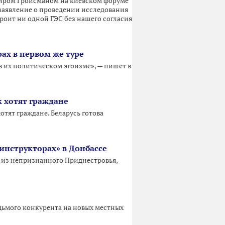
миром Гройсманом на киевском форуме
 заявление о проведении исследования
роит ни одной ГЭС без нашего согласия
ах в первом же туре
 их политическом эгоизме», — пишет в
к хотят граждане
тят граждане. Беларусь готова
инструкторах» в Донбассе
» из непризнанного Приднестровья,
едьмого конкурента на новых местных