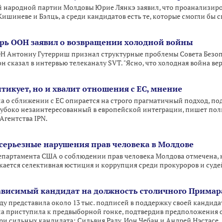
й народной партии Молдовы Юрие Лянкэ заявил, что проанализир
ишиневе и Бэлць, а среди кандидатов есть те, которые смогли бы 
рь ООН заявил о возвращении холодной войны
ОН Антониу Гутерриш признал структурные проблемы Совета Безоп
н сказал в интервью телеканалу SVT. "Ясно, что холодная война ве
тикует, но и хвалит отношения с ЕС, мнение
 о сближении с ЕС опирается на строго прагматичный подход, по
лубоко незаинтересованный в европейской интеграции, пишет по
Агентства IPN.
серьезные нарушения прав человека в Молдове
епартамента США о соблюдении прав человека Молдова отмечена, 
кается селективная юстиция и коррупция среди прокуроров и суде
зависимый кандидат на должность столичного Примар
аду представила около 13 тыс. подписей в поддержку своей кандид
а приступила к предвыборной гонке, подтвердив предположения о 
ри сильных кандидата: Сильвия Раду, Ион Чебан и Андрей Нэстасе.