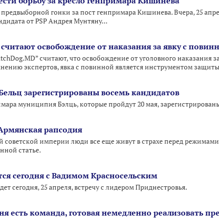
ести борьбу за кресло генпримара Кишинева
предвыборной гонки за пост генпримара Кишинева. Вчера, 25 апр
дидата от PSP Андрея Мунтяну...
 считают освобождение от наказания за явку с пови
chDog.MD” считают, что освобождение от уголовного наказания за
нению экспертов, явка с повинной является инструментом защит
Бельц зарегистрированы восемь кандидатов
мара муниципия Бэлць, которые пройдут 20 мая, зарегистрированы
Армянская рапсодия
 советской империи люди все еще живут в страхе перед режимами св
онной статье.
тся сегодня с Вадимом Красносельским
т сегодня, 25 апреля, встречу с лидером Приднестровья.
еня есть команда, готовая немедленно реализовать 