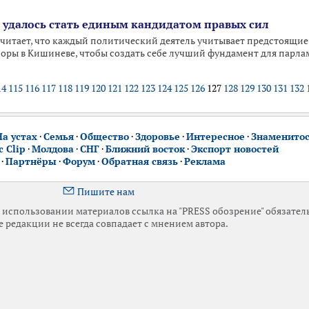
е удалось стать единым кандидатом правых сил
читает, что каждый политический деятель учитывает предстоящие
оры в Кишиневе, чтобы создать себе лучший фундамент для парла
14
115
116
117
118
119
120
121
122
123
124
125
126
127
128
129
130
131
132
На устах
·
Семья
·
Общество
·
Здоровье
·
Интересное
·
Знаменито
 Clip
·
Молдова
·
СНГ
·
Ближний восток
·
Экспорт новостей
·
Партнёры
·
Форум
·
Обратная связь
·
Реклама
Пишите нам
использовании материалов ссылка на "PRESS обозрение" обязател
 редакции не всегда совпадает с мнением автора.