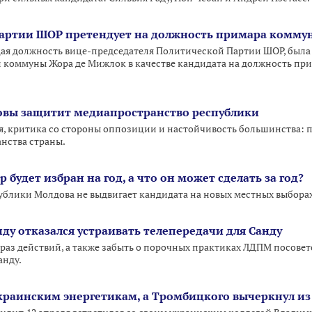
артии ШОР претендует на должность примара коммун
ая должность вице-председателя Политической Партии ШОР, была
коммуны Жора де Мижлок в качестве кандидата на должность прим
овы защитит медиапространство республики
я, критика со стороны оппозиции и настойчивость большинства:
нства страны.
 будет избран на год, а что он может сделать за год?
ублики Молдова не выдвигает кандидата на новых местных выбор
нду отказался устраивать телепередачи для Санду
раз действий, а также забыть о порочных практиках ЛДПМ посовет
анду.
краинским энергетикам, а Тромбицкого вычеркнул из