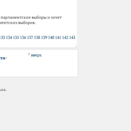
 парламентские выборы и хочет
ментских выборов.
133
134
135
136
137
138
139
140
141
142
143
вверх
сти
·
ьна.