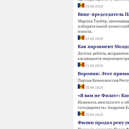
23.04.2018
Вице-председатель П
Марина Таубер, занимающ
избирательной комиссией 
пункта.
22.04.2018
Как парламент Молд
Долгие дебаты, возражени
касающиеся медиапростра
21.04.2018
Воронин: Этот примар
Партия Коммунистов Респ
20.04.2018
«Я вам не Филат»: Ка
Изменить менталитет и об
солидарность» Андриан К
20.04.2018
Филип продал реку у