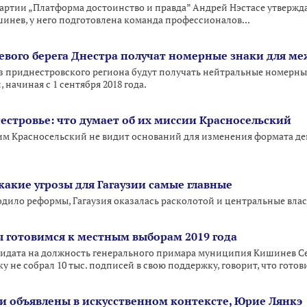
ртии „Платформа достоинство и правда” Андрей Нэстасе утверждае
нев, у него подготовлена команда профессионалов...
евого берега Днестра получат номерные знаки для м
 приднестровского региона будут получать нейтральные номерные 
начиная с 1 сентября 2018 года.
стровье: что думает об их миссии Красносельский
им Красносельский не видит оснований для изменения формата д
какие угрозы для Гагаузии самые главные
дило реформы, Гагаузия оказалась расколотой и центральные власт
 готовимся к местным выборам 2019 года
дидата на должность генерального примара муниципия Кишинев С
у не собрал 10 тыс. подписей в свою поддержку, говорит, что готов
 объявлены в искусственном контексте, Юрие Лянкэ