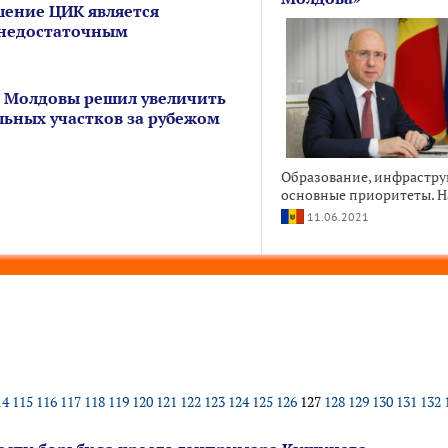
шение ЦИК является
недостаточным
 Молдовы решил увеличить
льных участков за рубежом
Образование, инфрастру
основные приоритеты. На
11.06.2021
14
115
116
117
118
119
120
121
122
123
124
125
126
127
128
129
130
131
132