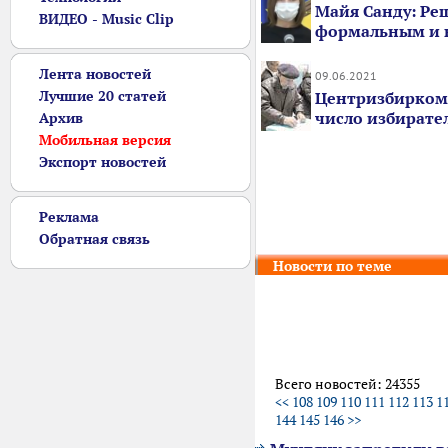
Майя Санду: Ре
ВИДЕО - Music Clip
формальным и 
Лента новостей
09.06.2021
Лучшие 20 статей
Центризбирком
число избирате
Архив
Мобильная версия
Экспорт новостей
Реклама
Обратная связь
Новости по теме
Всего новостей: 24355
<<
108
109
110
111
112
113
1
144
145
146
>>