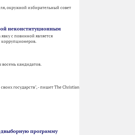
еля, окружной избирательный совет
нной неконституционным
 явку с повинной является
ы коррупционеров.
 восемь кандидатов.
оих государств", - пишет The Christian
предвыборную программу