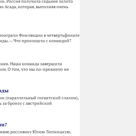
и. Россия получила седьмое золото
о Асада, которая, выполняя очень
проиграли Финляндии в четвертьфинале
нды. — Что произошло с командой?
ннам. Наша команда завершила
ом. О том, что мы по-прежнему не
иады
чи (параллельный гигантский слалом),
ь за бронзу с австрийской
чи?
етнюю россиянку Юлию Липницкую,