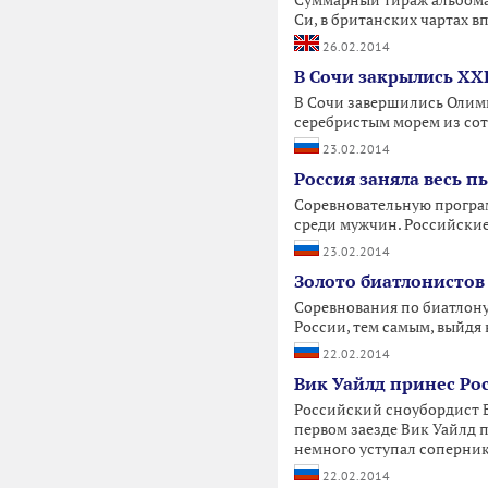
Суммарный тираж альбома 
Си, в британских чартах 
26.02.2014
В Сочи закрылись XX
В Сочи завершились Олимп
серебристым морем из сот
23.02.2014
Россия заняла весь 
Соревновательную програм
среди мужчин. Российские
23.02.2014
Золото биатлонистов
Соревнования по биатлону
России, тем самым, выйдя
22.02.2014
Вик Уайлд принес Ро
Российский сноубордист 
первом заезде Вик Уайлд 
немного уступал сопернику
22.02.2014