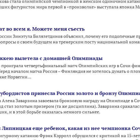
кова стала олимпийской чемпионкой в женском одиночном катани
йших фигуристок мира первой в «произволке» выступала японка Ма
т во всем я. Можете меня съесть
оссии Зинэтула Билялетдинов объяснил, почему его подопечные 
вопросы о своем будущем на тренерском посту национальной кома
хоккею вылетела с домашней Олимпиады
ю проиграла четвертьфинальный матч Олимпийских игр в Сочи фи
еред началом матча Россия – Финляндия не хотелось думать о плох
аже Норвегии...
оубордистов принесла России золото и бронзу Олимп
 Алена Заварзина завоевала бронзовую награду на Олимпиаде в Со
йлд стал золотым призером (та же дисциплина). Заварзина сражалас
к, и в этой борьбе оказалась немного сильнее.
 Липницкая еще ребенок, какая из нее чемпионка Со
игурному катанию Фрэнк Кэрролл обрушился с критикой на 15-л