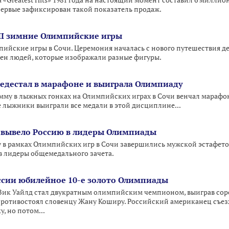
«Greatest Hits» 1981 года на настоящий момент составил 6 миллио
впервые зафиксирован такой показатель продаж.
II зимние Олимпийские игры
ийские игры в Сочи. Церемония началась с нового путешествия де
ен людей, которые изображали разные фигуры.
пьедестал в марафоне и выиграла Олимпиаду
му в лыжных гонках на Олимпийских играх в Сочи венчал марафо
 лыжники выиграли все медали в этой дисциплине...
 вывело Россию в лидеры Олимпиады
 в рамках Олимпийских игр в Сочи завершились мужской эстафетой
 в лидеры общемедального зачета.
ссии юбилейное 10-е золото Олимпиады
Вик Уайлд стал двукратным олимпийским чемпионом, выиграв соре
противостоял словенцу Жану Коширу. Российский американец съез
, но потом...