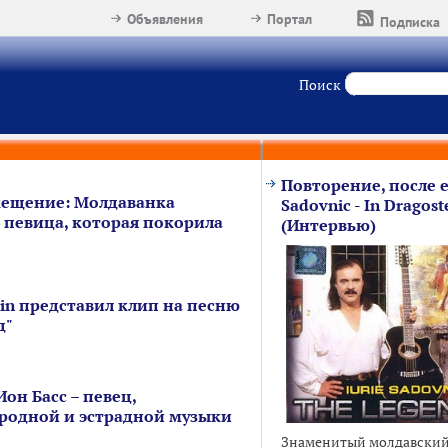
Объявления
Портал
Подписка
Поиск
Повторение, после ег
мещение: Молдаванка
Sadovnic - In Dragoste
‒ певица, которая покорила
(Интервью)
in представил клип на песню
д"
он Басс – певец,
родной и эстрадной музыки
Знаменитый молдавский 