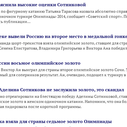
ъяснила высокие оценки Сотниковой
 по фигурному катанию Татьяна Тарасова назвала абсолютно спр
ночном турнире Олимпиады-2014, сообщает «Советский спорт». П
ь публикации...
еке вывели Россию на второе место в медальной гонк
манда шорт-трекистов взяла олимпийское золото, ставшее для стра
 Семена Елистратова, Владимира Григорьева и Виктора Ана победил
ссии восьмое олимпийское золото
 Виктор Ан выиграл для страны второе олимпийское золото Сочи.
аемый для соперников результат. Ан, очевидно, подошел к турниру в
 Аделина Сотникова не заслужила золото, это скандал
о отреагировали на блестящую победу Аделины Сотниковой, став
кое золото в женском одиночном катании. Напомним, что она бол
ая лидировала после короткой программы.
ка взяла для страны седьмое золото Олимпиады