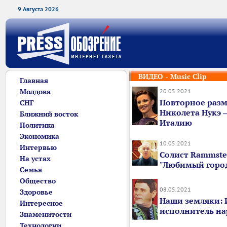
9 Августа 2026
ВИДЕО - Music Clip
Главная
Молдова
20.05.2021
Повторное раз
СНГ
Николета Нукэ 
Ближний восток
Италию
Политика
Экономика
10.05.2021
Интервью
Солист Rammste
На устах
"Любимый горо
Семья
Общество
08.05.2021
Здоровье
Наши земляки: И
Интересное
исполнитель на
Знаменитости
Технологии