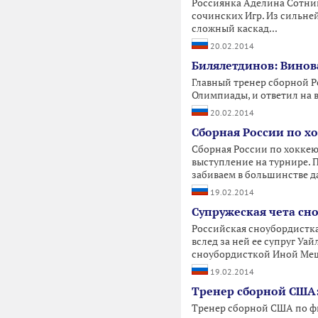
Россиянка Аделина Сотни
сочинских Игр. Из сильне
сложный каскад...
20.02.2014
Билялетдинов: Винова
Главный тренер сборной Р
Олимпиады, и ответил на 
20.02.2014
Сборная России по 
Сборная России по хокке
выступление на турнире. П
забиваем в большинстве д
19.02.2014
Супружеская чета сн
Российская сноубордистка
вслед за ней ее супруг Уа
сноубордисткой Иной Меши
19.02.2014
Тренер сборной США:
Тренер сборной США по ф