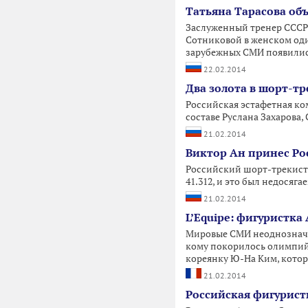
Татьяна Тарасова об
Заслуженный тренер СССР
Сотниковой в женском оди
зарубежных СМИ появилис
22.02.2014
Два золота в шорт-тр
Российская эстафетная ко
составе Руслана Захарова,
21.02.2014
Виктор Ан принес Ро
Российский шорт-трекист
41.312, и это был недосяг
21.02.2014
L’Equipe: фигуристка
Мировые СМИ неоднозначн
кому покорилось олимпийс
кореянку Ю-На Ким, котор
21.02.2014
Российская фигурист