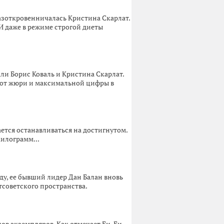
 разоткровенничалась Кристина Скарлат.
 И даже в режиме строгой диеты
ли Борис Коваль и Кристина Скарлат.
 от жюри и максимальной цифры в
ется останавливаться на достигнутом.
килограмм...
ду, ее бывший лидер Дан Балан вновь
тсоветского пространства.