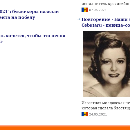
исполнитель красивейши
07.06.2021
021": букмекеры назвали
ента на победу
Повторение - Наши 
Cebutaru - певица-с
ь хочется, чтобы эта песня
й»
Известная молдавская п
которая сделала блестящу
24.05.2021