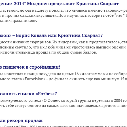
дение-2014" Молдову представит Кристина Скарлат
сластеной, но сев на диету поняла, что являюсь именно таковой, –
т и прочих сладких вкусняшек. Но я научилась говорить себе “нет”.
одних праздников».
ision» – Борис Коваль или Кристина Скарлат?
несли никаких сюрпризов. Их лидерами, как и предполагалось, ста
 певицы смутило, что их любимица не удостоилась высшей оценки
л исполнительница прошла по общей сумме баллов.
из пышечек в стройняшки!
а известная певица похудела на целых 16 килограммов и не собира
ного этапа «Eurovision» – до финала скинуть еще как минимум 15 
олнить списки «Forbes»?
оммерческого успеха «O-Zone», который группа пережила в 2004 го
уть себе статус одного из самых высокооплачиваемых артистов пос
или рекорд продаж