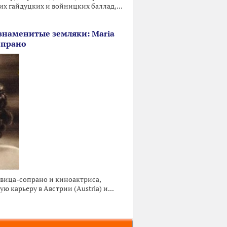
х гайдуцких и войницких баллад,...
знаменитые земляки: Maria
опрано
евица-сопрано и киноактриса,
ю карьеру в Австрии (Austria) и...