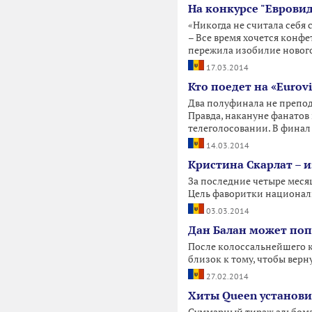
На конкурсе "Еврови
«Никогда не считала себя 
– Все время хочется конфе
пережила изобилие новог
17.03.2014
Кто поедет на «Eurov
Два полуфинала не препод
Правда, накануне фанатов
телеголосовании. В фина
14.03.2014
Кристина Скарлат – 
За последние четыре месяц
Цель фаворитки националь
03.03.2014
Дан Балан может поп
После колоссальнейшего к
близок к тому, чтобы верн
27.02.2014
Хиты Queen установ