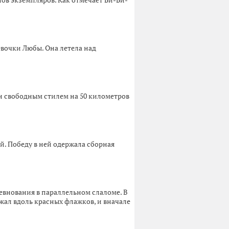
нов экземпляров. Как отмечает Би-Би-
вочки Любы. Она летела над
н свободным стилем на 50 километров
. Победу в ней одержала сборная
внования в параллельном слаломе. В
жал вдоль красных флажков, и вначале