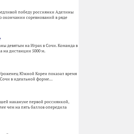
аведливой победу россиянки Аделины
о окончании соревнований в ряде
е
ны девятым на Играх в Сочи. Команда в
а на дистанции 5000 м.
 Уроженец Южной Кореи показал время
 Сочи в идеальной форме...
шей накануне первой россиянкой,
ее чем на пять баллов опередила