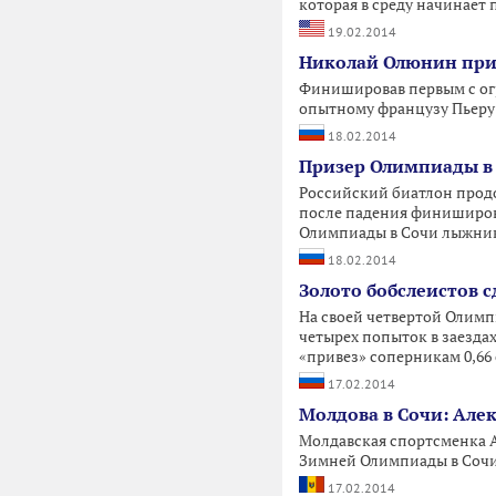
которая в среду начинает
19.02.2014
Николай Олюнин прин
Финишировав первым с огр
опытному французу Пьеру 
18.02.2014
Призер Олимпиады в С
Российский биатлон продол
после падения финиширов
Олимпиады в Сочи лыжник
18.02.2014
Золото бобслеистов 
На своей четвертой Олимп
четырех попыток в заезда
«привез» соперникам 0,66
17.02.2014
Молдова в Сочи: Але
Молдавская спортсменка А
Зимней Олимпиады в Сочи,
17.02.2014