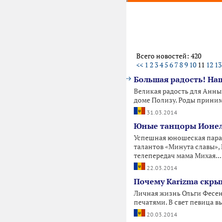
Всего новостей: 420
<<
1
2
3
4
5
6
7
8
9
10
11
12
13
Большая радость! На
Великая радость для Анны 
доме Полизу. Роды принима
31.03.2014
Юные танцоры Ионела
Успешная юношеская пара
талантов «Минута славы»,
телепередач мама Михая...
22.03.2014
Почему Karizma скры
Личная жизнь Ольги Фесенк
печатями. В свет певица 
20.03.2014