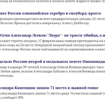
 поход за олимпийским золотом в личном зачете. Кэрролл назвал
ес России олимпийское серебро в сноуборд-кроссе
омным преимуществом во всех предварительных заездах, 22-летн
Вольтье. Бронза досталась американцу Алексу Дейболду.
очи Александр Легков: "Лаура" - не трасса-убийца, а
жает терпеть неудачи. 17 февраля наша главная претендентка на м
ала лишь на 24 месте. Очередной неприятный эпизод прокоммент
 Александр Легков, также наблюдавший за соревнованиями в женс
сделало Россию второй в медальном зачете Олимпиад
иаде в карьере 39-летний Александр Зубков Воевода выиграл-таки 
х бобов-двоек экипаж Александра Зубкова и Алексея Воеводы пока
 секунды.
ксандра Каменщик заняла 71 место в лыжной гонке
лександра Каменщик заняла 71 место среди 76 участниц лыжной го
 сообщает IPN.