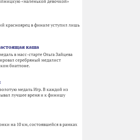
 Липницкую «маленькой девочкой»
ий красноярец в финале уступил лишь
 настоящая каша
едаль в масс-старте Ольга Зайцева
ировал серебряный медалист
ком биатлоне.
ы
золотую медаль Игр. В каждой из
зывал лучшее время и к финишу
нки на 10 км, состоявшейся в рамках