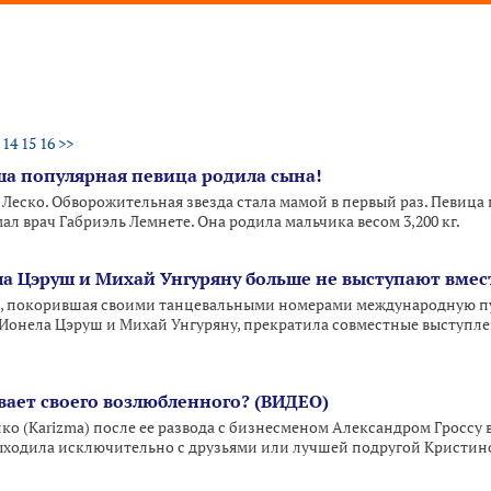
14
15
16
>>
ша популярная певица родила сына!
Леско. Обворожительная звезда стала мамой в первый раз. Певица 
л врач Габриэль Лемнете. Она родила мальчика весом 3,200 кг.
 Цэруш и Михай Унгуряну больше не выступают вмес
, покорившая своими танцевальными номерами международную пуб
 Ионела Цэруш и Михай Унгуряну, прекратила совместные выступле
вает своего возлюбленного? (ВИДЕО)
о (Karizma) после ее развода с бизнесменом Александром Гроссу в
выходила исключительно с друзьями или лучшей подругой Кристин