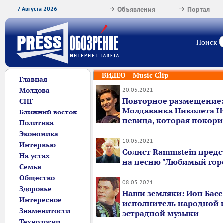
7 Августа 2026
Объявления
Портал
Поиск
ВИДЕО - Music Clip
Главная
Молдова
20.05.2021
Повторное размещение
СНГ
Молдаванка Николета Ну
Ближний восток
певица, которая покор
Политика
Экономика
10.05.2021
Интервью
Солист Rammstein предс
На устах
на песню "Любимый гор
Семья
Общество
08.05.2021
Здоровье
Наши земляки: Ион Басс 
Интересное
исполнитель народной 
Знаменитости
эстрадной музыки
Технологии