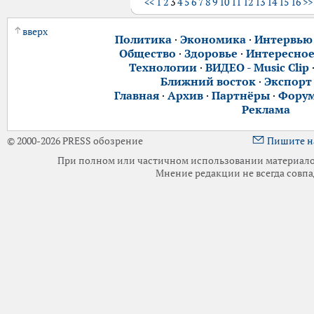
<<
1
2
3
4
5
6
7
8
9
10
11
12
13
14
15
16
>>
вверх
Политика
·
Экономика
·
Интервью
Общество
·
Здоровье
·
Интересно
Технологии
·
ВИДЕО - Music Clip
Ближний восток
·
Экспорт
Главная
·
Архив
·
Партнёры
·
Фору
Реклама
© 2000-2026 PRESS обозрение
Пишите н
При полном или частичном использовании материалов 
Мнение редакции не всегда совпа