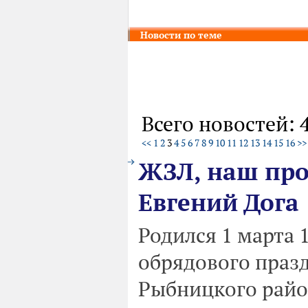
Новости по теме
Всего новостей: 
<<
1
2
3
4
5
6
7
8
9
10
11
12
13
14
15
16
>>
ЖЗЛ, наш про
Евгений Дога
Родился 1 марта 
обрядового праз
Рыбницкого район