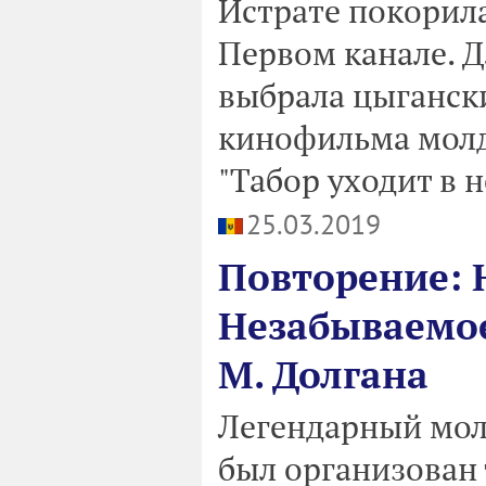
Истратe покорила
Первом канале. 
выбрала цыганск
кинофильма молд
"Табор уходит в н
25.03.2019
Повторение: 
Незабываемое
М. Долгана
Легендарный мол
был организован