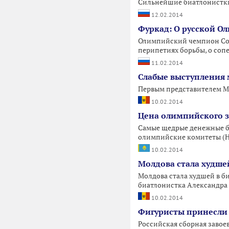
Сильнейшие биатлонистки
12.02.2014
Фуркад: О русской Ол
Олимпийский чемпион Соч
перипетиях борьбы, о соп
11.02.2014
Слабые выступления 
Первым представителем Мо
10.02.2014
Цена олимпийского з
Самые щедрые денежные б
олимпийские комитеты (НО
10.02.2014
Молдова стала худше
Молдова стала худшей в б
биатлонистка Александра 
10.02.2014
Фигуристы принесли 
Российская сборная завое