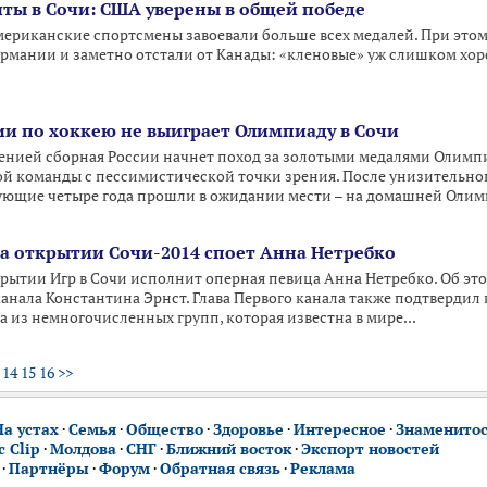
ы в Сочи: США уверены в общей победе
американские спортсмены завоевали больше всех медалей. При это
ермании и заметно отстали от Канады: «кленовые» уж слишком х
ии по хоккею не выиграет Олимпиаду в Сочи
венией сборная России начнет поход за золотыми медалями Олимп
й команды с пессимистической точки зрения. После унизительно
ующие четыре года прошли в ожидании мести – на домашней Олимп
 открытии Сочи-2014 споет Анна Нетребко
ытии Игр в Сочи исполнит оперная певица Анна Нетребко. Об эт
канала Константина Эрнст. Глава Первого канала также подтверди
одна из немногочисленных групп, которая известна в мире...
14
15
16
>>
На устах
·
Семья
·
Общество
·
Здоровье
·
Интересное
·
Знаменито
 Clip
·
Молдова
·
СНГ
·
Ближний восток
·
Экспорт новостей
·
Партнёры
·
Форум
·
Обратная связь
·
Реклама