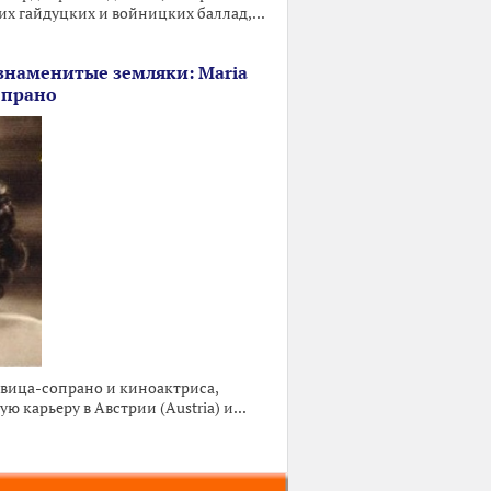
х гайдуцких и войницких баллад,...
знаменитые земляки: Maria
опрано
евица-сопрано и киноактриса,
ю карьеру в Австрии (Austria) и...