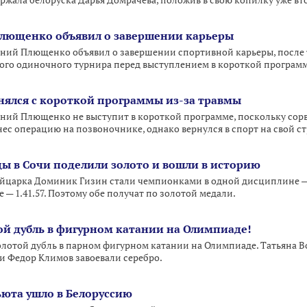
ржала белоруска Дарья Домрачева, положив в свою копилку уже вт
Плющенко объявил о завершении карьеры
ний Плющенко объявил о завершении спортивной карьеры, после то
ого одиночного турнира перед выступлением в короткой программ
ялся с короткой программы из-за травмы
ний Плющенко не выступит в короткой программе, поскольку сорв
ес операцию на позвоночнике, однако вернулся в спорт на свой ст
 в Сочи поделили золото и вошли в историю
ейцарка Доминик Гизин стали чемпионками в одной дисциплине — 
 — 1.41.57. Поэтому обе получат по золотой медали.
той дубль в фигурном катании на Олимпиаде!
олотой дубль в парном фигурном катании на Олимпиаде. Татьяна 
 и Федор Климов завоевали серебро.
ьюта ушло в Белоруссию