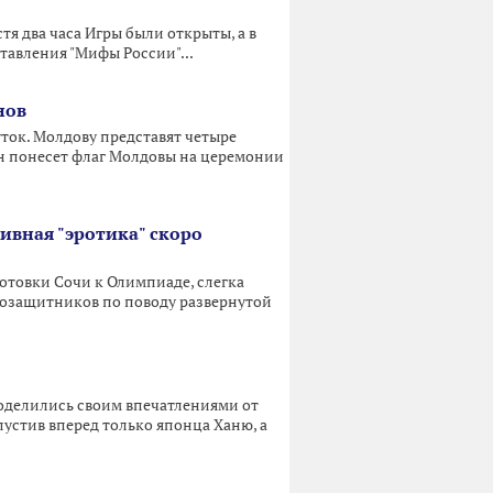
тя два часа Игры были открыты, а в
тавления "Мифы России"...
нов
ток. Молдову представят четыре
он понесет флаг Молдовы на церемонии
ивная "эротика" скоро
отовки Сочи к Олимпиаде, слегка
авозащитников по поводу развернутой
оделились своим впечатлениями от
устив вперед только японца Ханю, а