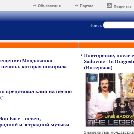
Объявления
Портал
Подписка
Поиск
Повторение, после ег
мещение: Молдаванка
Sadovnic - In Dragoste
‒ певица, которая покорила
(Интервью)
in представил клип на песню
д"
он Басс – певец,
родной и эстрадной музыки
Знаменитый молдавский 