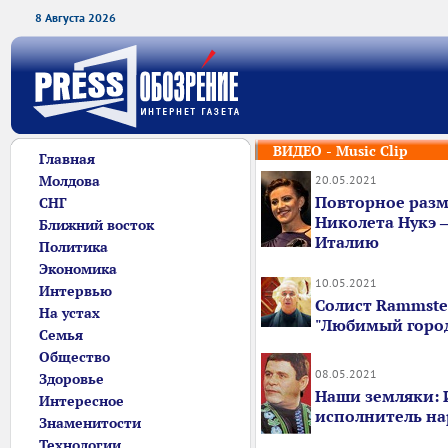
8 Августа 2026
ВИДЕО - Music Clip
Главная
Молдова
20.05.2021
Повторное раз
СНГ
Николета Нукэ 
Ближний восток
Италию
Политика
Экономика
10.05.2021
Интервью
Солист Rammste
На устах
"Любимый горо
Семья
Общество
08.05.2021
Здоровье
Наши земляки: И
Интересное
исполнитель на
Знаменитости
Технологии