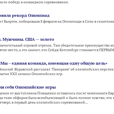
мили победу в командном соревновании.
овила рекорд Олимпиад
 Бьорген, победившая 8 февраля на Олимпиаде в Сочи в скиатлоне
л. Мужчины. США — золото
ключительный игровой отрезок. Там убедительное преимущество амер
ятое место, а это значит, что Сейдж Котсенбург становится ПЕРВ
«Мы – единая команда, имеющая одну общую цель»
иколай Журавский рассказал "Панораме" об олимпийских перспект
ытие XXII зимних Олимпийских игр.
ля себя Олимпийские игры
ение от выступления Плющенко оставалось после чемпионата Евро
да тоже эйфория была всеобъемлющей и было полное чувство, что т
 четверг, в первый день олимпийских соревнований...