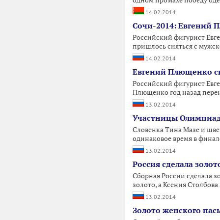
одном промахе победу оде
14.02.2014
Сочи-2014: Евгений 
Российский фигурист Евге
пришлось сняться с мужск
14.02.2014
Евгений Плющенко сн
Российский фигурист Евге
Плющенко год назад перен
13.02.2014
Участницы Олимпиады
Словенка Тина Мазе и шв
одинаковое время в финале
13.02.2014
Россия сделала золо
Сборная России сделала з
золото, а Ксения Столбова
13.02.2014
Золото женского пас