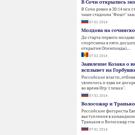
В Сочи открылись з
В Сочи ровно в 20:14 мск 
чаше стадиона "Фишт" заж
07.02.2014
Молдова на сочинско
До старта первого молдав
спортсмена в пяти дисцип
открытия Олимпиады)...
07.02.2014
Заявление Козака о в
всплывет на Горбушк
Российские власти, отбив
увлеклись и едва не диск
во время Игр "слежки".
07.02.2014
Волосожар и Транько
Российские фигуристы Ев
выступления в командном 
Траньков и Волосожар ста
07.02.2014