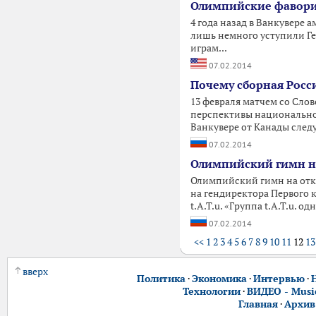
Олимпийские фаворит
4 года назад в Ванкувере 
лишь немного уступили Г
играм...
07.02.2014
Почему сборная Росс
13 февраля матчем со Сло
перспективы национально
Ванкувере от Канады след
07.02.2014
Олимпийский гимн на
Олимпийский гимн на откр
на гендиректора Первого 
t.A.T.u. «Группа t.A.T.u. 
07.02.2014
<<
1
2
3
4
5
6
7
8
9
10
11
12
13
вверх
Политика
·
Экономика
·
Интервью
·
Технологии
·
ВИДЕО - Music
Главная
·
Архив