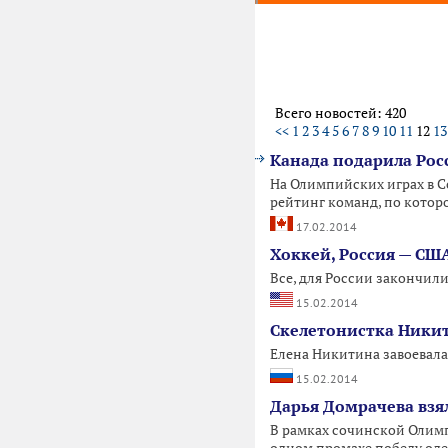
Всего новостей: 420
<<
1
2
3
4
5
6
7
8
9
10
11
12
13
Канада подарила Рос
На Олимпийских играх в С
рейтинг команд, по котор
17.02.2014
Хоккей, Россия — СШ
Все, для России закончил
15.02.2014
Скелетонистка Ники
Елена Никитина завоевала
15.02.2014
Дарья Домрачева взя
В рамках сочинской Олим