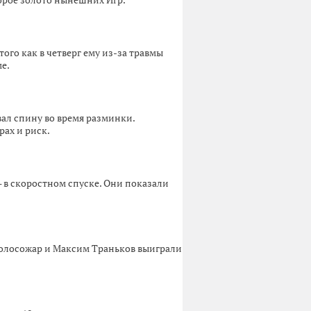
орое золото нынешних Игр.
го как в четверг ему из-за травмы
е.
ал спину во время разминки.
рах и риск.
в скоростном спуске. Они показали
Волосожар и Максим Траньков выиграли