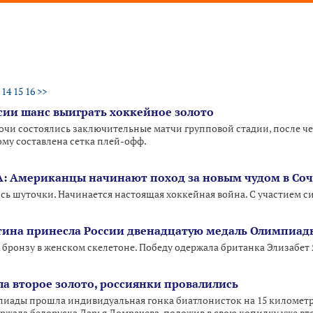
14
15
16
>>
сии шанс выиграть хоккейное золото
очи состоялись заключительные матчи групповой стадии, после ч
ому составлена сетка плей-офф.
А: Американцы начинают поход за новым чудом в Со
ись шуточки. Начинается настоящая хоккейная война. С участием 
тина принесла России двенадцатую медаль Олимпиад
 бронзу в женском скелетоне. Победу одержала британка Элизабет
ла второе золото, россиянки провалились
пиады прошла индивидуальная гонка биатлонисток на 15 километ