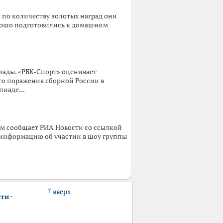
м по количеству золотых наград они
орошо подготовились к домашним
иады. «РБК-Спорт» оценивает
го поражения сборной России в
иаде...
ом сообщает РИА Новости со ссылкой
л информацию об участии в шоу группы
вверх
сти
·