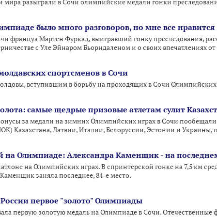
 мира разыграли в Сочи олимпийские медали гонки преследования
импиаде было много разговоров, но мне все нравится
и француз Мартен Фуркад, выигравший гонку преследования, рас
ерничестве с Уле Эйнаром Бьорндаленом и о своих впечатлениях о
молдавских спортсменов в Сочи
лдовы, вступившим в борьбу на проходящих в Сочи Олимпийских и
олота: самые щедрые призовые атлетам сулит Казахс
онусы за медали на зимних Олимпийских играх в Сочи пообещал
К) Казахстана, Латвии, Италии, Белоруссии, Эстонии и Украины,
й на Олимпиаде: Александра Каменщик - на последне
иатлоне на Олимпийских играх. В спринтерской гонке на 7,5 км ср
Каменщик заняла последнее, 84-е место.
России первое "золото" Олимпиады
вала первую золотую медаль на Олимпиаде в Сочи. Отечественные 