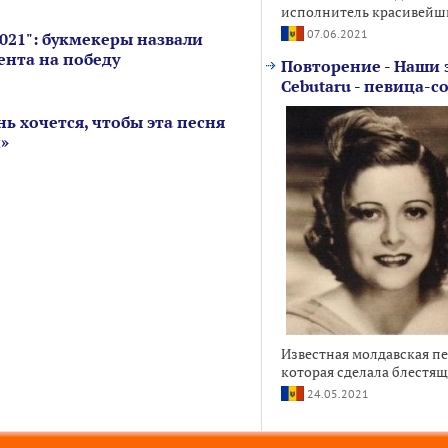
исполнитель красивейши
07.06.2021
021": букмекеры назвали
ента на победу
Повторение - Наши 
Cebutaru - певица-с
ь хочется, чтобы эта песня
й»
Известная молдавская п
которая сделала блестящу
24.05.2021