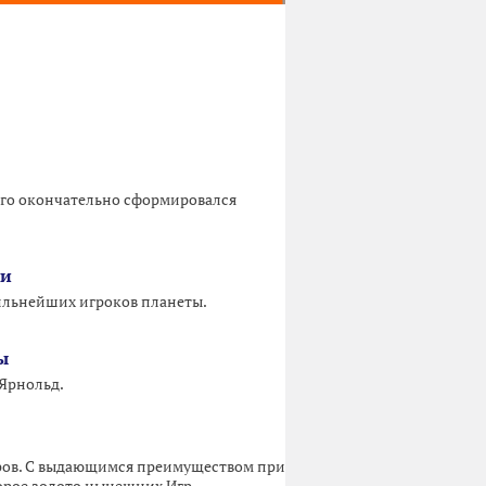
его окончательно сформировался
чи
сильнейших игроков планеты.
ы
 Ярнольд.
ров. С выдающимся преимуществом при