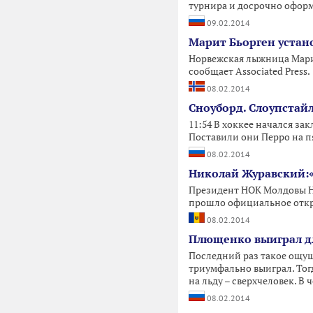
турнира и досрочно офор
09.02.2014
Марит Бьорген устан
Норвежская лыжница Марит
сообщает Associated Press.
08.02.2014
Сноуборд. Слоупстай
11:54 В хоккее начался за
Поставили они Перро на п
08.02.2014
Николай Журавский:
Президент НОК Молдовы Н
прошло официальное откр
08.02.2014
Плющенко выиграл д
Последний раз такое ощущ
триумфально выиграл. Тог
на льду – сверхчеловек. В
08.02.2014