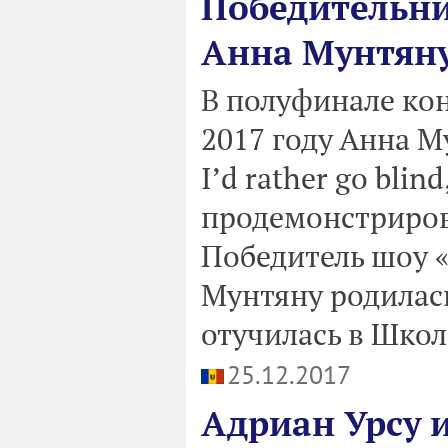
Победительни
Анна Мунтяну
В полуфинале кон
2017 году Анна М
I’d rather go blin
продемонстриров
Победитель шоу «
Мунтяну родилась
отучилась в Школ
25.12.2017
Адриан Урсу 