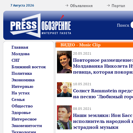
7 Августа 2026
Объявления
Портал
Поиск
ВИДЕО - Music Clip
Главная
Молдова
20.05.2021
Повторное размещение
СНГ
Молдаванка Николета Ну
Ближний восток
певица, которая покор
Политика
Экономика
10.05.2021
Интервью
Солист Rammstein предс
На устах
на песню "Любимый гор
Семья
Общество
08.05.2021
Здоровье
Наши земляки: Ион Басс 
Интересное
исполнитель народной 
Знаменитости
эстрадной музыки
Технологии