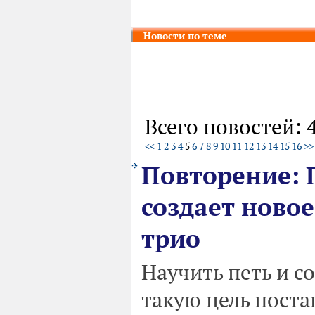
Новости по теме
Всего новостей: 
<<
1
2
3
4
5
6
7
8
9
10
11
12
13
14
15
16
>>
Повторение: 
создает ново
трио
Научить петь и со
такую цель пост