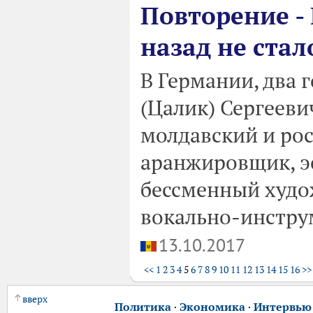
Повторение -
назад не ста
В Германии, два 
(Цалик) Сергеев
молдавский и ро
аранжировщик, э
бессменный худо
вокально-инстру
13.10.2017
<<
1
2
3
4
5
6
7
8
9
10
11
12
13
14
15
16
>>
вверх
Политика
·
Экономика
·
Интервью