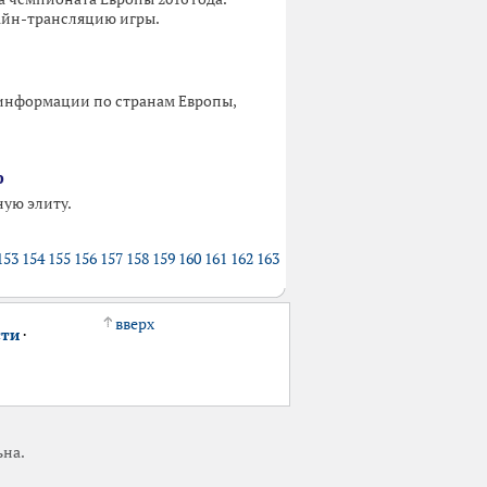
лайн-трансляцию игры.
 информации по странам Европы,
ф
ую элиту.
153
154
155
156
157
158
159
160
161
162
163
вверх
сти
·
ьна.