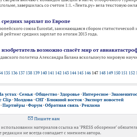
гольме, завершилась со счетом 1:1. «Лента.ру» вела текстовую он
 средних зарплат по Европе
ропейского союза Eurostat, занимающаяся сбором статистической
 рейтинг средних зарплат по итогам 2013 года.
изобретатель возможно спасёт мир от авиакатастро
давского политеха Александра Балана всколыхнуло мировую научн
34
135
136
137
138
139
140
141
142
143
144
145
146
147
148
149
150
151
152
На устах
·
Семья
·
Общество
·
Здоровье
·
Интересное
·
Знаменито
 Clip
·
Молдова
·
СНГ
·
Ближний восток
·
Экспорт новостей
·
Партнёры
·
Форум
·
Обратная связь
·
Реклама
Пишите нам
использовании материалов ссылка на "PRESS обозрение" обязател
 редакции не всегда совпадает с мнением автора.