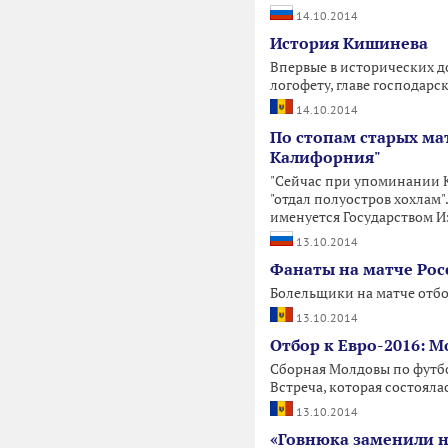
14.10.2014
История Кишинева
Впервые в исторических д
логофету, главе господарс
14.10.2014
По стопам старых ма
Калифорния"
"Сейчас при упоминании Кр
"отдал полуостров хохлам"
именуется Государством И
13.10.2014
Фанаты на матче Рос
Болельщики на матче отбо
13.10.2014
Отбор к Евро-2016: М
Сборная Молдовы по футбо
Встреча, которая состояла
13.10.2014
«Говнюка заменили на