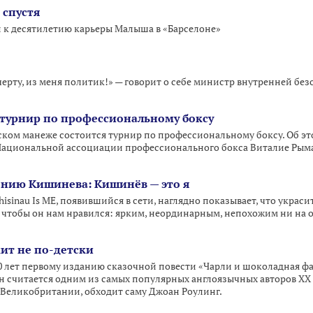
 спустя
и к десятилетию карьеры Малыша в «Барселоне»
к черту, из меня политик!» — говорит о себе министр внутренней б
турнир по профессиональному боксу
еском манеже состоится турнир по профессиональному боксу. Об эт
ациональной ассоциации профессионального бокса Виталие Рымар
нию Кишинева: Кишинёв — это я
isinau Is ME, появившийся в сети, наглядно показывает, что украси
 чтобы он нам нравился: ярким, неординарным, непохожим ни на о
мит не по-детски
50 лет первому изданию сказочной повести «Чарли и шоколадная ф
н считается одним из самых популярных англоязычных авторов ХХ в
 Великобритании, обходит саму Джоан Роулинг.