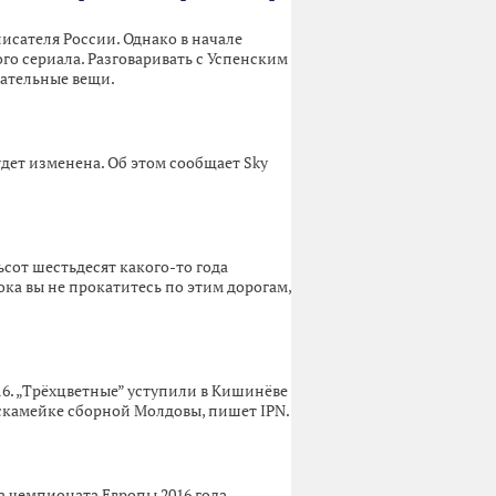
писателя России. Однако в начале
ого сериала. Разговаривать с Успенским
мательные вещи.
дет изменена. Об этом сообщает Sky
тьсот шестьдесят какого-то года
пока вы не прокатитесь по этим дорогам,
6. „Трёхцветные” уступили в Кишинёве
 скамейке сборной Молдовы, пишет IPN.
 чемпионата Европы 2016 года.