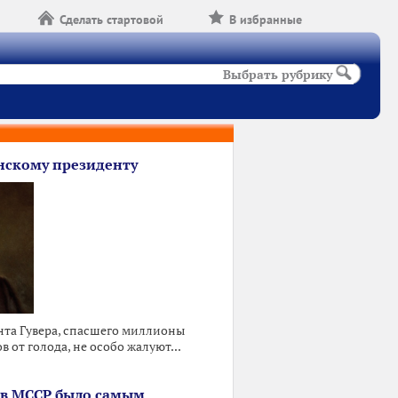
Сделать стартовой
В избранные
Выбрать рубрику
скому президенту
та Гувера, спасшего миллионы
 от голода, не особо жалуют...
 в МССР было самым