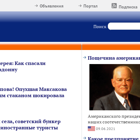
Объявления
Портал
Подписка
Поиск
Пощечина американ
ерея: Как спасали
адонну
упова! Опухшая Максакова
ым стаканом шокировала
Американского президен
 села, советский бункер
наших соотечественников
 иностранные туристы
09.06.2021
Какое предприятие