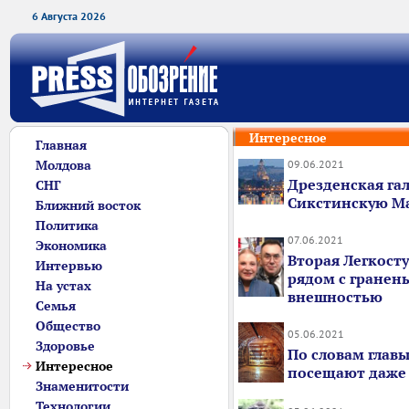
6 Августа 2026
Интересное
Главная
Молдова
09.06.2021
Дрезденская гал
СНГ
Сикстинскую М
Ближний восток
Политика
07.06.2021
Экономика
Вторая Легкост
Интервью
рядом с гранен
На устах
внешностью
Семья
Общество
05.06.2021
Здоровье
По словам главы
Интересное
посещают даже
Знаменитости
Технологии