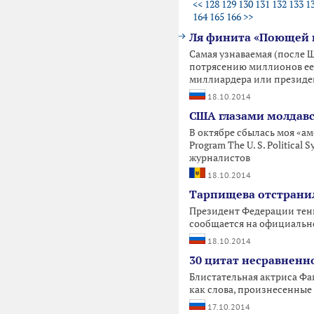
<<
128
129
130
131
132
133
1
164
165
166
>>
Ля финита «Поющей 
Самая узнаваемая (после 
потрясению миллионов ее 
миллиардера или президен
18.10.2014
США глазами молдавс
В октябре сбылась моя «аме
Program The U. S. Politica
журналистов
18.10.2014
Тарпищева отстранили
Президент Федерации тенн
сообщается на официальн
18.10.2014
30 цитат несравнен
Блистательная актриса Фа
как слова, произнесенные 
17.10.2014