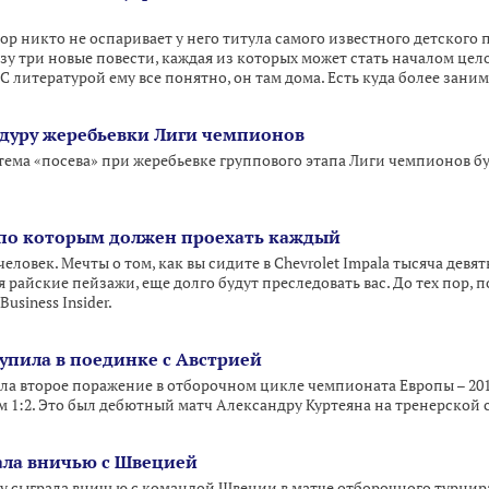
 пор никто не оспаривает у него титула самого известного детского 
азу три новые повести, каждая из которых может стать началом цел
С литературой ему все понятно, он там дома. Есть куда более зани
дуру жеребьевки Лиги чемпионов
тема «посева» при жеребьевке группового этапа Лиги чемпионов бу
г, по которым должен проехать каждый
еловек. Мечты о том, как вы сидите в Chevrolet Impala тысяча девя
я райские пейзажи, еще долго будут преследовать вас. До тех пор, 
usiness Insider.
упила в поединке с Австрией
а второе поражение в отборочном цикле чемпионата Европы – 201
м 1:2. Это был дебютный матч Александру Куртеяна на тренерской
ала вничью с Швецией
у сыграла вничью с командой Швеции в матче отборочного турнира