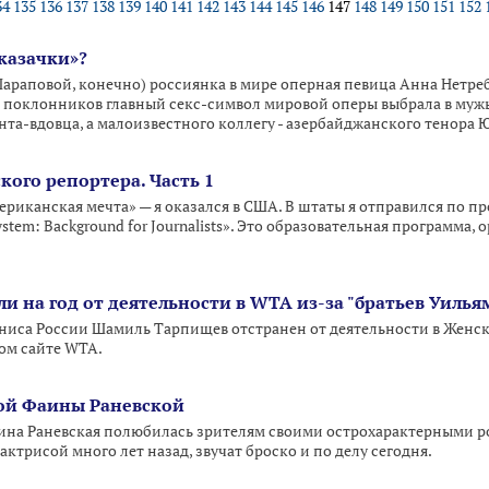
34
135
136
137
138
139
140
141
142
143
144
145
146
147
148
149
150
151
152
казачки»?
Шараповой, конечно) россиянка в мире оперная певица Анна Нетре
поклонников главный секс-символ мировой оперы выбрала в мужь
та-вдовца, а малоизвестного коллегу - азербайджанского тенора 
кого репортера. Часть 1
риканская мечта» — я оказался в США. В штаты я отправился по прог
l System: Background for Journalists». Это образовательная программ
 на год от деятельности в WTA из-за "братьев Уилья
иса России Шамиль Тарпищев отстранен от деятельности в Женск
ом сайте WTA.
ной Фаины Раневской
ина Раневская полюбилась зрителям своими острохарактерными рол
актрисой много лет назад, звучат броско и по делу сегодня.