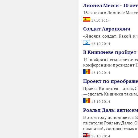
Лионел Месси - 10 лет
16 фактов о Лионеле Месс
17.10.2014
Солдат Ааронович
«Я вояка, солдат! Какой, 
16.10.2014
В Кишиневе пройдет 
14 ноября в Легкоатлетич
конференции президент Н
16.10.2014
Проект по преображе
Проект Кишинёв — это я, Ch
— сделать Кишинев таким,
15.10.2014
Роальд Даль: антисе
В этом году исполняется 
писателю Роальду Далю. О
симпатий, составляемых в
15.10.2014