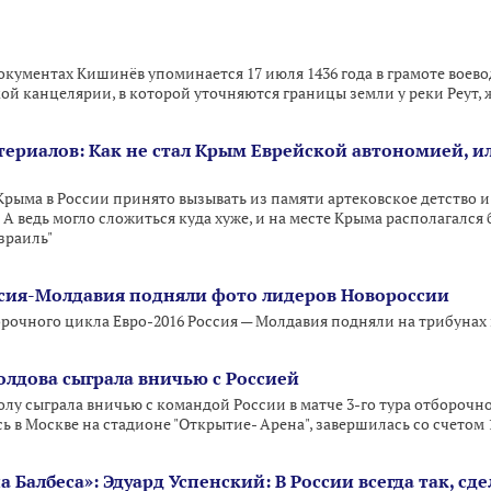
окументах Кишинёв упоминается 17 июля 1436 года в грамоте воев
кой канцелярии, в которой уточняются границы земли у реки Реут, 
териалов: Как не стал Крым Еврейской автономией, 
ыма в России принято вызывать из памяти артековское детство и 
. А ведь могло сложиться куда хуже, и на месте Крыма располагался
зраиль"
сия-Молдавия подняли фото лидеров Новороссии
рочного цикла Евро-2016 Россия — Молдавия подняли на трибунах 
олдова сыграла вничью с Россией
лу сыграла вничью с командой России в матче 3-го тура отборочно
сь в Москве на стадионе "Открытие- Арена", завершилась со счетом 1
 Балбеса»: Эдуард Успенский: В России всегда так, с