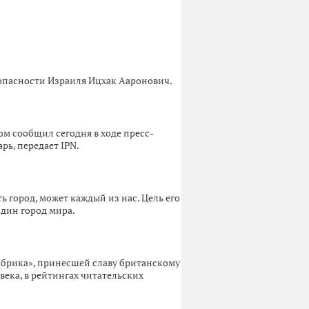
езопасности Израиля Ицхак Ааронович.
ом сообщил сегодня в ходе пресс-
ь, передает IPN.
ть город, может каждый из нас. Цель его
дин город мира.
абрика», принесшей славу британскому
ека, в рейтингах читательских