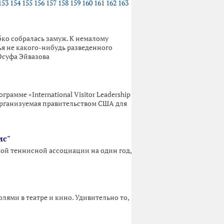
153
154
155
156
157
158
159
160
161
162
163
бко собралась замуж. К немалому
я не какого-нибудь разведенного
Юсуфа Эйвазова
рамме «International Visitor Leadership
а, организуемая правительством США для
мс"
ой теннисной ассоциации на один год,
ями в театре и кино. Удивительно то,