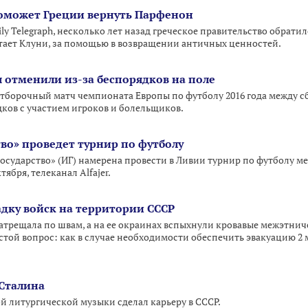
оможет Греции вернуть Парфенон
ly Telegraph, несколько лет назад греческое правительство обрат
тает Клуни, за помощью в возвращении античных ценностей.
 отменили из-за беспорядков на поле
отборочный матч чемпионата Европы по футболу 2016 года между 
дков с участием игроков и болельщиков.
во» проведет турнир по футболу
осударство» (ИГ) намерена провести в Ливии турнир по футболу м
тября, телеканал Alfajer.
адку войск на территории СССР
затрещала по швам, а на ее окраинах вспыхнули кровавые межэтни
стой вопрос: как в случае необходимости обеспечить эвакуацию 2
Сталина
й литургической музыки сделал карьеру в СССР.