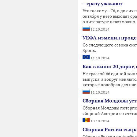
– сразу уважают
Успенскому – 76, и до сих
октября у него выходят ср
о литературе невозможно. 
12.10.2014
УЕФА изменил проце
Со следующего сезона сис
Sports.
11.10.2014
Как в кино: 20 доро
Не трассой 66 единой жив ч
выпуска, а вокруг меняютс
которые подобрал для нас B
11.10.2014
Сборная Молдовы уст
Сборная Молдовы потерпел
сборной Австрии со счёто
10.10.2014
Сборная России сыгр
Сборная России по футбол