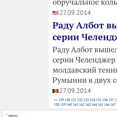
обручальное коль
27.09.2014
Раду Албот в
серии Челенд
Раду Албот выше
серии Челенджер 
молдавский тенн
Румынии в двух се
27.09.2014
<<
129
130
131
132
133
134
135
136
137
1
158
159
160
161
162
163
164
165
166
167
вверх