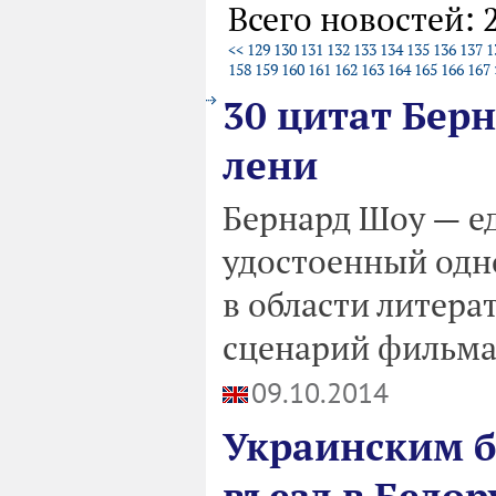
Всего новостей: 
<<
129
130
131
132
133
134
135
136
137
1
158
159
160
161
162
163
164
165
166
167
30 цитат Бер
лени
Бернард Шоу — е
удостоенный одн
в области литера
сценарий фильма
09.10.2014
Украинским 