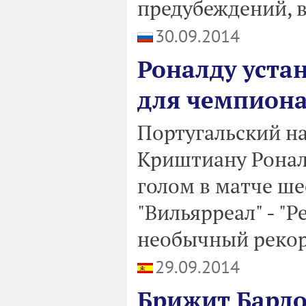
предубеждений, в
30.09.2014
Роналду уста
для чемпион
Португальский н
Криштиану Ронал
голом в матче ш
"Вильярреал" - "Р
необычный рекор
29.09.2014
Брижит Бардо