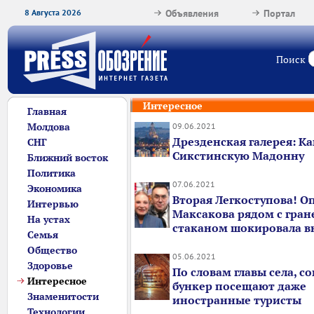
8 Августа 2026
Объявления
Портал
Поиск
Интересное
Главная
Молдова
09.06.2021
Дрезденская галерея: Ка
СНГ
Сикстинскую Мадонну
Ближний восток
Политика
07.06.2021
Экономика
Вторая Легкоступова! О
Интервью
Максакова рядом с гра
На устах
стаканом шокировала 
Семья
Общество
05.06.2021
Здоровье
По словам главы села, с
Интересное
бункер посещают даже
Знаменитости
иностранные туристы
Технологии