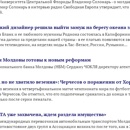
Университета Центральной Флориды Владимир Солонарь - о молда
мир Солонарь в интервью радио Свободная Европа утверждает, что 
й.
ий дизайнер решила выйти замуж на берегу океана з
и Бланк и ее любимого мужчины Родиона состоялась в Калифорни
на далеко за пределами нашей страны - в ее платьях появляются з
м телевидении, на неделях моды в Лас-Вегасе, России, Румынии...
ки Молдовы готовы к новым реформам
ионального банка Молдовы (НБМ) Серджиу ЧОКЛЯ директору аген
 но не хватило везения»: Черчесов о поражении от Х
о везения в четвертьфинальном матче чемпионата мира по футболу
 Черчесов. Он отметил, что его подопечные сражались до конца и 
лько после серии пенальти.
ITA уже захвачена, ждем раздела имущества»
 международных перевозчиков автомобильным транспортом Молдов
тивостояние двух групп в Ассоциации возникло после того, как в 