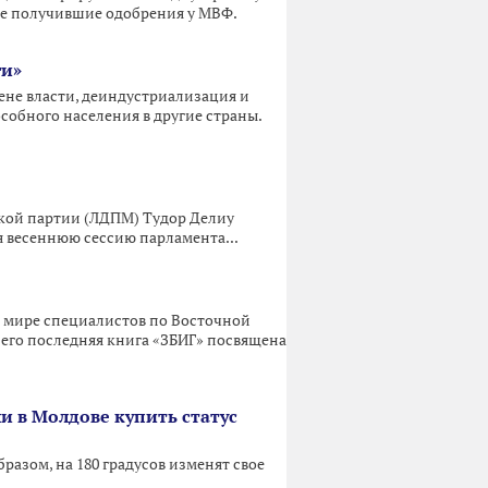
не получившие одобрения у МВФ.
ги»
ене власти, деиндустриализация и
собного населения в другие страны.
кой партии (ЛДПМ) Тудор Делиу
 весеннюю сессию парламента...
 в мире специалистов по Восточной
 его последняя книга «ЗБИГ» посвящена
ли в Молдове купить статус
азом, на 180 градусов изменят свое