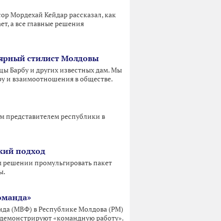
ор Мордехай Кейдар рассказал, как
т, а все главные решения
лярный стилист Молдовы
цы Барбу и других известных дам. Мы
еру и взаимоотношения в обществе.
ым представителем республики в
окий подход
м решении промульгировать пакет
ы.
оманда»
да (МВФ) в Республике Молдова (РМ)
Ф демонстрируют «командную работу».