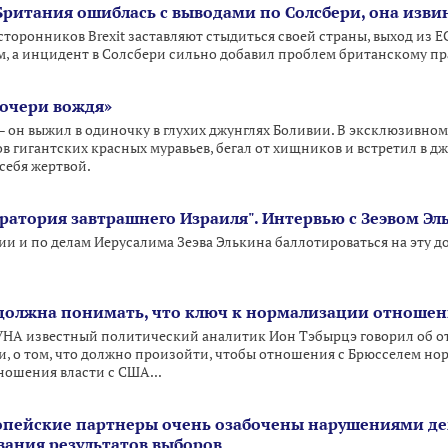
 Британия ошиблась с выводами по Солсбери, она изви
торонников Brexit заставляют стыдиться своей страны, выход из Е
 а инцидент в Солсбери сильно добавил проблем британскому пр
дочери вождя»
– он выжил в одиночку в глухих джунглях Боливии. В эксклюзивном
ов гигантских красных муравьев, бегал от хищников и встретил в дж
себя жертвой.
боратория завтрашнего Израиля". Интервью с Зеэвом Э
и и по делам Иерусалима Зеэва Элькина баллотироваться на эту д
 должна понимать, что ключ к нормализации отношений
УНА известный политический аналитик Ион Тэбырцэ говорил об 
 о том, что должно произойти, чтобы отношения с Брюсселем но
ошения власти с США...
опейские партнеры очень озабочены нарушениями д
вания результатов выборов