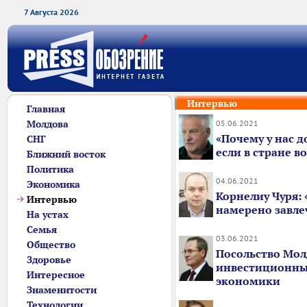
7 Августа 2026
Интервью
Главная
Молдова
05.06.2021
«Почему у нас д
СНГ
если в стране в
Ближний восток
Политика
04.06.2021
Экономика
Корнелиу Чуря:
Интервью
намерено завле
На устах
Семья
03.06.2021
Общество
Посольство Мол
Здоровье
инвестиционны
Интересное
экономики
Знаменитости
Технологии