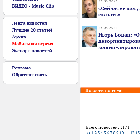
31.05.2021
ВИДЕО - Music Clip
«Сейчас ее могу
сказать»
Лента новостей
28.05.2021
Лучшие 20 статей
Игорь Боцан: «
Архив
дезориентирова
Мобильная версия
манипулироват
Экспорт новостей
Реклама
Обратная связь
Новости по теме
Всего новостей: 3174
<<
1
2
3
4
5
6
7
8
9
10
11
12
13