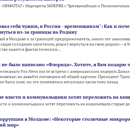
 «ИНФОТАГ» Маргареты МОКРЯК с Чрезвычайным и Полномочным П
вовал себя чужим, в России - временщиком": Как и по
нуться из-за границы на Родину
ый в Молдове и за границей предприниматель, много лет занимав
обладая солидным капиталом, решил вернуться на свою родину — в 
ство кажется фантастическим...
 не было написано «Флорида». Хотите, я Вам подарю э
елеканалу Fox News после встречи с американским лидером Дональ
гновенье, но давайте поговорим об общей картине. Президент Трам
е были хуже, но это поменялось несколько часов тому назад.
ые власти и коммунальщики хотят переложить на киш
асти и коммунальщики хотят переложить на кишиневцев старые до
коррупции в Молдове: «Некоторые столичные микрор
тий мир»