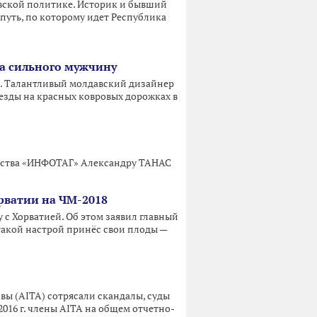
вской политике. Историк и бывший
путь, по которому идет Республика
а сильного мужчину
и. Талантливый молдавский дизайнер
везды на красных ковровых дорожках в
тства «ИНФОТАГ» Александру ТАНАС
орватии на ЧМ-2018
 с Хорватией. Об этом заявил главный
такой настрой принёс свои плоды —
ы (AITA) сотрясали скандалы, суды
2016 г. члены AITA на общем отчетно-