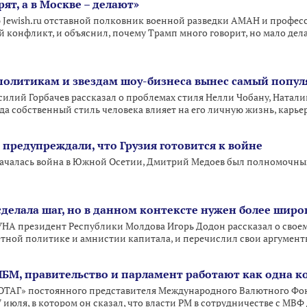
ят, а в Москве – делают»
Jewish.ru отставной полковник военной разведки АМАН и професс
конфликт, и объяснил, почему Трамп много говорит, но мало делае
политикам и звездам шоу-бизнеса вынес самый попу
илий Горбачев рассказал о проблемах стиля Нелли Чобану, Натали
гда собственный стиль человека влияет на его личную жизнь, карь
предупреждали, что Грузия готовится к войне
да началась война в Южной Осетии, Дмитрий Медоев был полномочн
сделала шаг, но в данном контексте нужен более шир
УНА президент Республики Молдова Игорь Додон рассказал о свое
тной политике и амнистии капитала, и перечислил свои аргумент
БМ, правительство и парламент работают как одна к
ОТАГ» постоянного представителя Международного Валютного Фон
июля, в котором он сказал, что власти РМ в сотрудничестве с МВ