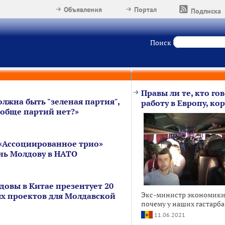
Объявления
Портал
Подписка
Поиск
Правы ли те, кто гов
олжна быть "зеленая партия",
работу в Европу, к
ообще партий нет?»
 «Ассоциированное трио»
чь Молдову в НАТО
довы в Китае презентует 20
Экс-министр экономики
х проектов для Молдавской
почему у наших гастарба
11.06.2021