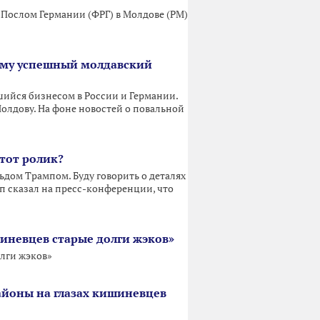
ослом Германии (ФРГ) в Молдове (РМ)
чему успешный молдавский
шийся бизнесом в России и Германии.
Молдову. На фоне новостей о повальной
тот ролик?
дом Трампом. Буду говорить о деталях
п сказал на пресс-конференции, что
иневцев старые долги жэков»
лги жэков»
айоны на глазах кишиневцев