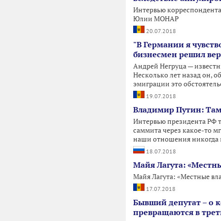
Интервью корреспондента
Юлии МОНАР
20.07.2018
"В Германии я чувст
бизнесмен решил вер
Андрей Негруца — известн
Несколько лет назад он, 
эмиграции это обстоятель
19.07.2018
Владимир Путин: Там
Интервью президента РФ т
саммита через какое-то м
наши отношения никогда н
18.07.2018
Майя Лагута: «Местн
Майя Лагута: «Местные вл
17.07.2018
Бывший депутат – о 
превращаются в тре