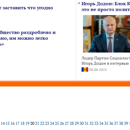
Игорь Додон: Блок 
т заставить что угодно
это не просто полит
Общество раздроблено и
но, им можно легко
ь»
Лидер Партии Социалис
Игорь Додон в интервью 
08.06.2021
14
15
16
17
18
19
20
21
22
23
24
25
26
27
28
29
30
31
32
33
34
35
36
37
38
39