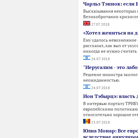
Чарльз Тэннок: если
Высказывания некоторых с
Великобритании кризисом,
27.07.2018
«Хотел жениться на 
Ему удалось невозможное 
рассказал, как выл от укус
никогда не нужно считать 
26.07.2018
"Иерусалим - это ла
Решение министра экологи
неожиданностью.
24.07.2018
Ион Тэбырцэ: власть
В интервью порталу ТРИБ
европейскими политиками,
относительно хорошие отн
23.07.2018
Юлиа Монар: Все евр
вследствие аннулиро