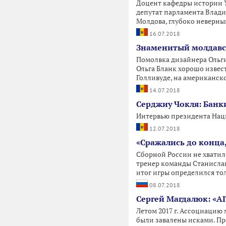
Доцент кафедры истории 
депутат парламента Влади
Молдова, глубоко неверны
16.07.2018
Знаменитый молдавск
Помолвка дизайнера Ольг
Ольга Бланк хорошо извест
Голливуде, на американско
14.07.2018
Серджиу Чокля: Бан
Интервью президента Нац
12.07.2018
«Сражались до конца,
Сборной России не хватил
тренер команды Станислав
итог игры определился то
08.07.2018
Сергей Магдалюк: «A
Летом 2017 г. Ассоциацию
были завалены исками. Про