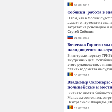
02.08.2018
Собянин: работа в зд
О том, как в Москве будет
думает о переезде из зда
затратах на реновацию и 
Сергей Собянин.
01.08.2018
Вячеслав Гарштя: мы
находящегося на слу
В интервью порталу ТРИБ
внутренних дел Республик
этого руководство, о глав
планах ведомства на буду
30.07.2018
Владимир Солонарь: 
полицейские и местн
В начале июля в библиоте
Молдовы состоялась встре
Центральной Флориды (С
28.07.2018