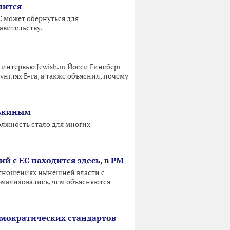
нится
С может обернуться для
авительству.
 интервью Jewish.ru Йосси Гинсберг
унглях Б-га, а также объяснил, почему
лькиным
олжность стало для многих
 с ЕС находится здесь, в РМ
отношениях нынешней власти с
рмализовались, чем объясняются
емократических стандартов