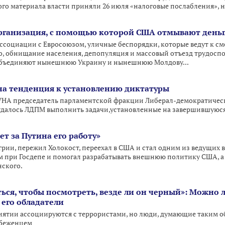
ого материала власти приняли 26 июля «налоговые послабления», 
организация, с помощью которой США отмывают день
ссоциации с Евросоюзом, уличные беспорядки, которые ведут к см
во, обнищание населения, депопуляция и массовый отъезд трудоспо
объединяют нынешнюю Украину и нынешнюю Молдову...
на тенденция к установлению диктатуры
УНА председатель парламентской фракции Либерал-демократичес
 удалось ЛДПМ выполнить задачи,установленные на завершившуюся
ет за Путина его работу»
нгрии, пережил Холокост, переехал в США и стал одним из ведущих
м при Госдепе и помогал разрабатывать внешнюю политику США, а
нского.
ться, чтобы посмотреть, везде ли он черный»: Можно 
 его обладатели
иятии ассоциируются с террористами, но люди, думающие таким обр
 беженцем