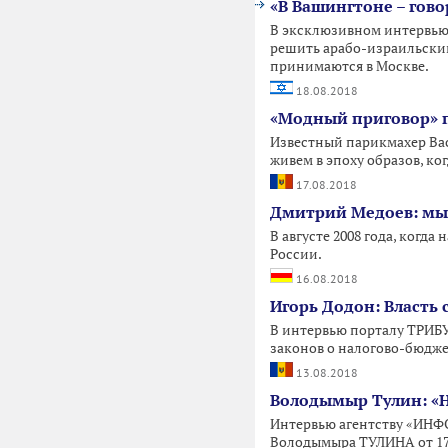
«В Вашингтоне – говор
В эксклюзивном интервью 
решить арабо-израильский 
принимаются в Москве.
18.08.2018
«Модный приговор» 
Известный парикмахер Вас
живем в эпоху образов, ко
17.08.2018
Дмитрий Медоев: мы 
В августе 2008 года, ког
России.
16.08.2018
Игорь Додон: Власть 
В интервью порталу ТРИБ
законов о налогово-бюдже
13.08.2018
Володымыр Тулин: «Н
Интервью агентству «ИНФ
Володымыра ТУЛИНА от 17 