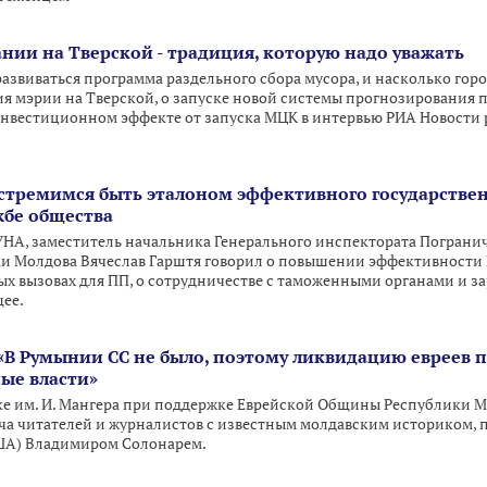
ании на Тверской - традиция, которую надо уважать
 развиваться программа раздельного сбора мусора, и насколько горо
ния мэрии на Тверской, о запуске новой системы прогнозирования 
инвестиционном эффекте от запуска МЦК в интервью РИА Новости 
 стремимся быть эталоном эффективного государстве
жбе общества
УНА, заместитель начальника Генерального инспектората Погран
и Молдова Вячеслав Гарштя говорил о повышении эффективности П
ных вызовах для ПП, о сотрудничестве с таможенными органами и з
щее.
«В Румынии СС не было, поэтому ликвидацию евреев
ые власти»
ке им. И. Мангера при поддержке Еврейской Общины Республики М
ча читателей и журналистов с известным молдавским историком,
ША) Владимиром Солонарем.