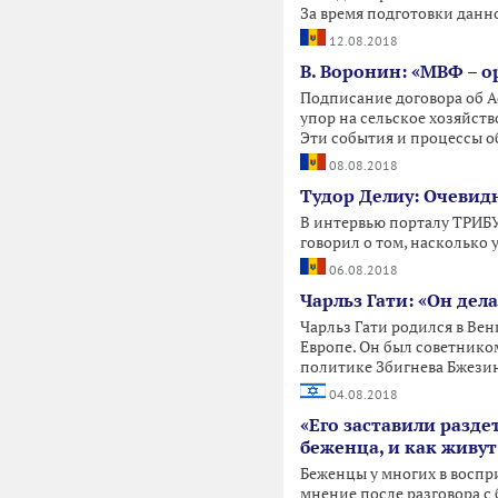
За время подготовки данн
12.08.2018
В. Воронин: «МВФ – 
Подписание договора об А
упор на сельское хозяйст
Эти события и процессы 
08.08.2018
Тудор Делиу: Очевид
В интервью порталу ТРИБ
говорил о том, насколько
06.08.2018
Чарльз Гати: «Он дела
Чарльз Гати родился в Ве
Европе. Он был советнико
политике Збигнева Бжези
04.08.2018
«Его заставили разде
беженца, и как живут
Беженцы у многих в воспр
мнение после разговора с