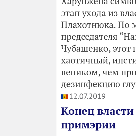
Харунжена симво
этап ухода из вл
Плахотнюка. По 
председателя “Н
Чубашенко, этот 
хаотичный, инст
веником, чем пр
дезинфекцию глуб
12.07.2019
Конец власти
примэрии