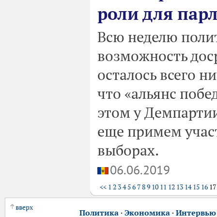
роли для пар
Всю неделю поли
возможность дос
осталось всего ни
что «альянс побе
этом у Демпартии
еще примем учас
выборах.
06.06.2019
<<
1
2
3
4
5
6
7
8
9
10
11
12
13
14
15
16
1
вверх
Политика
·
Экономика
·
Интервью