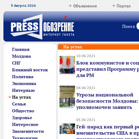
9 Августа 2026
Объявления
Портал
Поиск
На устах
Главная
Молдова
10.06.2021
Блок коммунистов и со
СНГ
представил Программу 
Ближний восток
для РМ
Политика
Экономика
08.06.2021
Интервью
Угрозы национальной
На устах
безопасности Молдовы:
Семья
уполномочен заявить
Общество
Здоровье
05.06.2021
Интересное
Гей-парад как первый р
Знаменитости
вмешательства США в п
Технологии