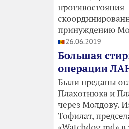
противостояния 
скоординированн
принуждению Мол
26.06.2019
Большая стир
операции Л
Были преданы ог
Плахотнюка и Пла
через Молдову. 
Тофилат, предсе
«Watchdog.md» в