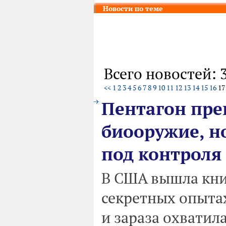
Новости по теме
Всего новостей: 
<<
1
2
3
4
5
6
7
8
9
10
11
12
13
14
15
16
1
Пентагон пре
биооружие, н
под контроля
В США вышла книг
секретных опытах
и зараза охватил