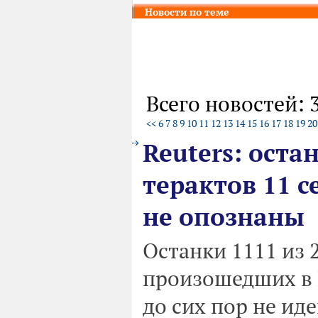
Новости по теме
Всего новостей: 
<<
6
7
8
9
10
11
12
13
14
15
16
17
18
19
20
Reuters: оста
терактов 11 
не опознаны
Останки 1111 из 
произошедших в Н
до сих пор не и