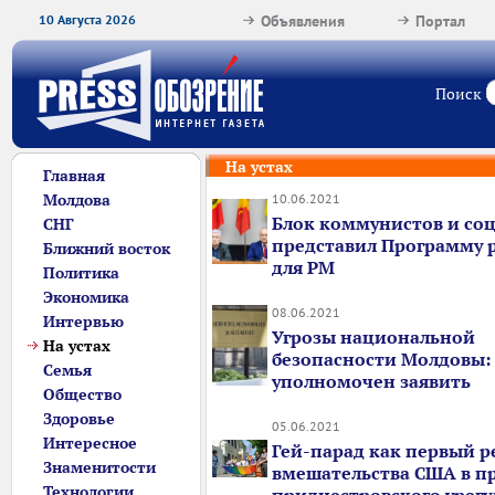
10 Августа 2026
Объявления
Портал
Поиск
На устах
Главная
Молдова
10.06.2021
Блок коммунистов и со
СНГ
представил Программу 
Ближний восток
для РМ
Политика
Экономика
08.06.2021
Интервью
Угрозы национальной
На устах
безопасности Молдовы:
Семья
уполномочен заявить
Общество
Здоровье
05.06.2021
Интересное
Гей-парад как первый р
Знаменитости
вмешательства США в п
Технологии