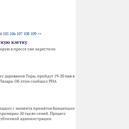
4
105
106
107
108
109
>>
скую клетку
орую в прессе уже окрестили
у дарования Торы, пройдут 19-20 мая в
Лазара. Об этом сообщил РИА
ошедших с момента принятия Концепции
римерно 50 тысяч семей. Процесс
 публичной администрации.