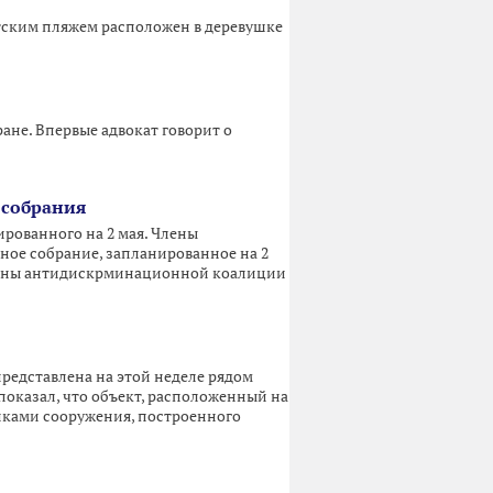
стским пляжем расположен в деревушке
не. Впервые адвокат говорит о
 собрания
ированного на 2 мая. Члены
ное собрание, запланированное на 2
 Члены антидискрминационной коалиции
редставлена на этой неделе рядом
оказал, что объект, расположенный на
танками сооружения, построенного