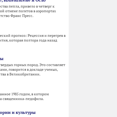
, Копенгагене и Осло
тва пепла, привело в четверг к
ой отмене полетов в аэропортах
тство Франс Пресс.
ский прогноз: Рецессия и перегрев в
ития, которая полтора года назад
мы
твердых горных пород. Это составляет
ми, говорится в докладе ученых,
тва в Великобритании.
анное 1985 годом, в котором
на священника-педофила.
ории и культуры