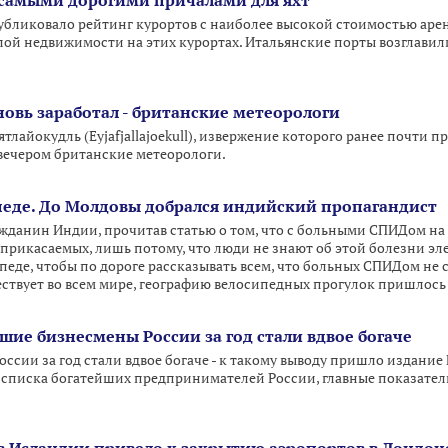
 самыми дорогими причалами для яхт
публиковало рейтинг курортов с наиболее высокой стоимостью арен
ой недвижимости на этих курортах. Итальянские порты возглавил
новь заработал - британские метеорологи
лайокудль (Eyjafjallajoekull), извержение которого ранее почти пр
вечером британские метеорологи.
ипеде. До Молдовы добрался индийский пропагандист
жданин Индии, прочитав статью о том, что с больными СПИДом на 
прикасаемых, лишь потому, что люди не знают об этой болезни эл
еде, чтобы по дороге рассказывать всем, что больных СПИДом не ст
ствует во всем мире, географию велосипедных прогулок пришлось
ейшие бизнесмены России за год стали вдвое богаче
сии за год стали вдвое богаче - к такому выводу пришло издание F
писка богатейших предпринимателей России, главные показатели