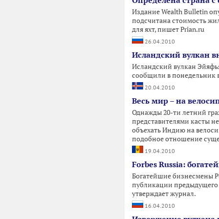
Определена страна с
Издание Wealth Bulletin о
подсчитана стоимость жил
для яхт, пишет Prian.ru
26.04.2010
Исландский вулкан в
Исландский вулкан Эйяфьят
сообщили в понедельник 
20.04.2010
Весь мир – на велос
Однажды 20-ти летний гра
представителями касты не
объехать Индию на велосип
подобное отношение суще
19.04.2010
Forbes Russia: богат
Богатейшие бизнесмены Рос
публикации предыдущего с
утверждает журнал.
16.04.2010