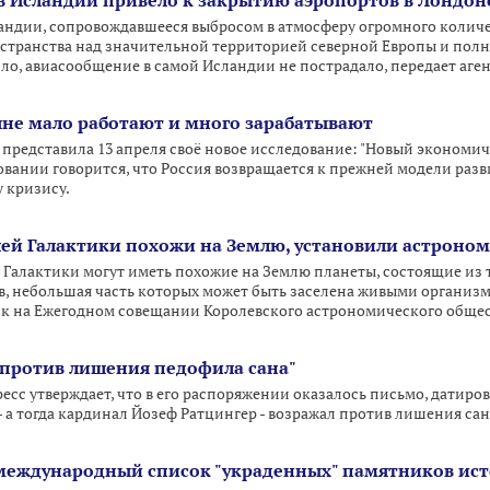
в Исландии привело к закрытию аэропортов в Лондоне
андии, сопровождавшееся выбросом в атмосферу огромного количес
транства над значительной территорией северной Европы и полн
ло, авиасообщение в самой Исландии не пострадало, передает аген
яне мало работают и много зарабатывают
редставила 13 апреля своё новое исследование: "Новый экономиче
овании говорится, что Россия возвращается к прежней модели разв
 кризису.
ей Галактики похожи на Землю, установили астроно
й Галактики могут иметь похожие на Землю планеты, состоящие из 
 небольшая часть которых может быть заселена живыми организма
ик на Ежегодном совещании Королевского астрономического общес
 против лишения педофила сана"
сс утверждает, что в его распоряжении оказалось письмо, датиров
а тогда кардинал Йозеф Ратцингер - возражал против лишения са
международный список "украденных" памятников ист