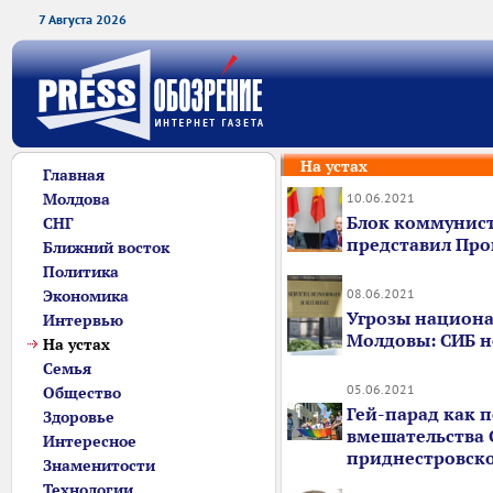
7 Августа 2026
На устах
Главная
Молдова
10.06.2021
Блок коммунист
СНГ
представил Про
Ближний восток
Политика
08.06.2021
Экономика
Угрозы национа
Интервью
Молдовы: СИБ н
На устах
Семья
05.06.2021
Общество
Гей-парад как 
Здоровье
вмешательства 
Интересное
приднестровско
Знаменитости
Технологии