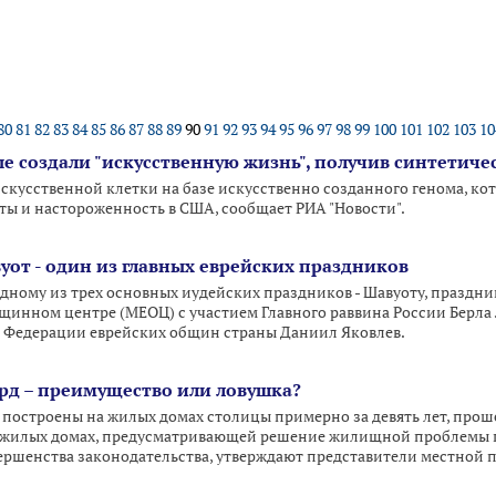
80
81
82
83
84
85
86
87
88
89
90
91
92
93
94
95
96
97
98
99
100
101
102
103
10
е создали "искусственную жизнь", получив синтетиче
скусственной клетки на базе искусственно созданного генома, кот
сты и настороженность в США, сообщает РИА "Новости".
уот - один из главных еврейских праздников
дному из трех основных иудейских праздников - Шавуоту, праздник
инном центре (МЕОЦ) с участием Главного раввина России Берла 
ь Федерации еврейских общин страны Даниил Яковлев.
рд – преимущество или ловушка?
 построены на жилых домах столицы примерно за девять лет, пр
а жилых домах, предусматривающей решение жилищной проблемы п
вершенства законодательства, утверждают представители местной