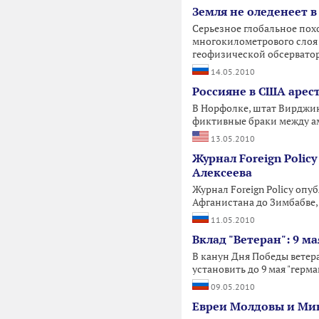
Земля не оледенеет 
Серьезное глобальное пох
многокилометрового слоя 
геофизической обсервато
14.05.2010
Россияне в США арес
В Норфолке, штат Вирджини
фиктивные браки между а
13.05.2010
Журнал Foreign Polic
Алексеева
Журнал Foreign Policy оп
Афганистана до Зимбабве, 
11.05.2010
Вклад "Ветеран": 9 м
В канун Дня Победы ветер
установить до 9 мая "герм
09.05.2010
Евреи Молдовы и Мин