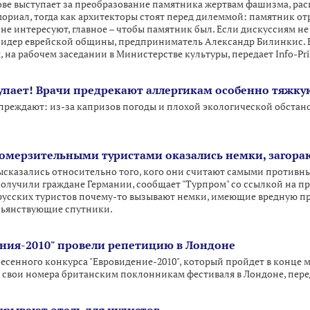
ве выступает за преобразование памятника жертвам фашизма, рас
мориал, тогда как архитекторы стоят перед дилеммой: памятник о
не интересуют, главное – чтобы памятник был. Если дискуссиям не
л лидер еврейской общины, предприниматель Александр Билинкис.
я, на рабочем заседании в Министерстве культуры, передает Info-Pr
упает! Врачи предрекают аллергикам особенно тяжку
реждают: из-за капризов погоды и плохой экологической обстано
омерзительными туристами оказались немки, загора
сказались относительно того, кого они считают самыми противным
олучили граждане Германии, сообщает "Турпром" со ссылкой на пре
 русских туристов почему-то вызывают немки, имеющие вредную пр
пьянствующие спутники.
ния-2010" провели репетицию в Лондоне
сенного конкурса "Евровидение-2010", который пройдет в конце мая
 свои номера британским поклонникам фестиваля в Лондоне, пере