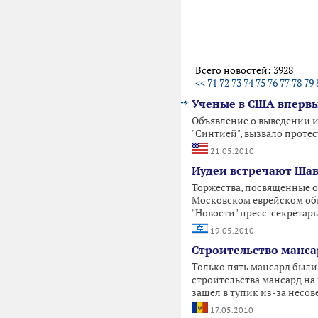
Всего новостей: 3928
<<
71
72
73
74
75
76
77
78
79
Ученые в США впервы
Объявление о выведении и
"Синтией", вызвало проте
21.05.2010
Иудеи встречают Шав
Торжества, посвященные о
Московском еврейском общ
"Новости" пресс-секретар
19.05.2010
Строительство манса
Только пять мансард были
строительства мансард н
зашел в тупик из-за несо
17.05.2010