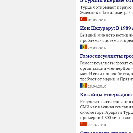
В Турции впервые от
Турция открывает первую 
Эмеджик в 15 километрах о
01.05.2010
Ион Пэдурару: В 1989
Бывший министр юстиции п
проблемах системы и пред
29.04.2010
Гомосексуалисты гро
Гомосексуалисты грозят с
организации «ГендерДок –
мая. И если понадобится,
требуют от мэрии и Правит
28.04.2010
Китайцы утверждают,
Результаты исследования 
СМИ как научная сенсация
склоне горы Арарат в Турц
примерно 4.800 лет назад.
27.04.2010