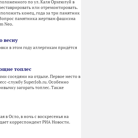
положенного по ул. Каля Орхеюлуй в
треставрировать или отремонтировать.
 положить конец, года за три памятник
 Вопрос памятника жертвам фашизма
im Neo.
ю весну
вки в этом году аллергикам придётся
ющие топлес
и соседями на отдыхе. Первое место в
сс-службу SuperJob.ru. Особенно
ивычку загорать топлес. Также
 в Осло, в ночь с воскресенья на
дает корреспондент РИА Новости.