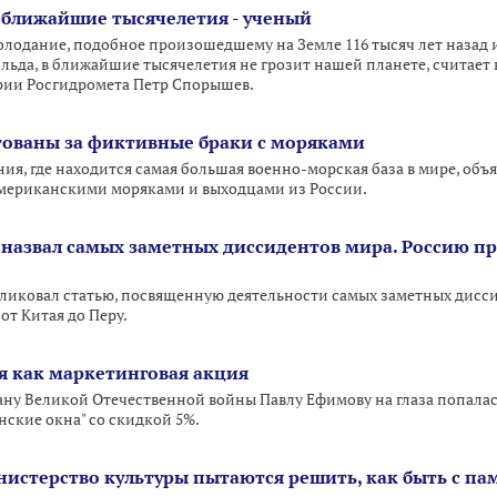
в ближайшие тысячелетия - ученый
олодание, подобное произошедшему на Земле 116 тысяч лет назад
льда, в ближайшие тысячелетия не грозит нашей планете, считае
рии Росгидромета Петр Спорышев.
тованы за фиктивные браки с моряками
я, где находится самая большая военно-морская база в мире, объя
мериканскими моряками и выходцами из России.
y назвал самых заметных диссидентов мира. Россию п
убликовал статью, посвященную деятельности самых заметных дисси
от Китая до Перу.
ая как маркетинговая акция
ану Великой Отечественной войны Павлу Ефимову на глаза попалась
анские окна" со скидкой 5%.
истерство культуры пытаются решить, как быть с 