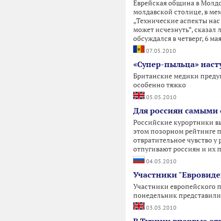
Еврейская община в Молдо
молдавской столице, в ме
„Технические аспекты нас 
может исчезнуть”, сказа
обсуждался в четверг, 6 ма
07.05.2010
«Супер-пыльца» наст
Британские медики предуп
особенно тяжко
05.05.2010
Для россиян самыми 
Российские курортники вы
этом позорном рейтинге п
отвратительное чувство у
отпугивают россиян и их 
04.05.2010
Участники "Евровиде
Участники европейского пе
понедельник представили
03.05.2010