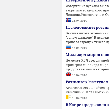
Извержение вулкана 
Извержение вулкана в Исл
закрытию воздушного прос
Лондона, Копенгагена и Ос
15.04.2010
Исследование: росси
Высшая школа экономики п
"одном флаконе". В исслед
привела страну к тяжелому
14.04.2010
Миллиард миров наш
Не менее 3,5% звезд наше
примерно миллиард миров,
представляемом во вторн
13.04.2010
Ратцингер "выступал
Агентство Ассошиэйтед пре
нынешний Папа Римский - 
10.04.2010
В Каире предъявили 