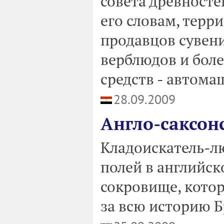
совета древносте
его словам, терр
продавцов сувени
верблюдов и бол
средств - автома
28.09.2009
Англо-саксонс
Кладоискатель-л
полей в английс
сокровище, кото
за всю историю 