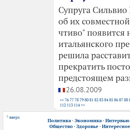
Супруга Сильвио 
об их совместной
чтиво" появится 
итальянского пр
решила расставить
прекратить пост
предстоящем раз
26.08.2009
<<
76
77
78
79
80
81
82
83
84
85
86
87
88
112
113
114
>>
вверх
Политика
·
Экономика
·
Интервью
Общество
·
Здоровье
·
Интересно