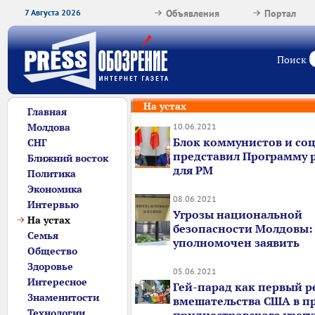
7 Августа 2026
Объявления
Портал
Поиск
На устах
Главная
Молдова
10.06.2021
Блок коммунистов и со
СНГ
представил Программу 
Ближний восток
для РМ
Политика
Экономика
08.06.2021
Интервью
Угрозы национальной
На устах
безопасности Молдовы:
Семья
уполномочен заявить
Общество
Здоровье
05.06.2021
Интересное
Гей-парад как первый р
Знаменитости
вмешательства США в п
Технологии