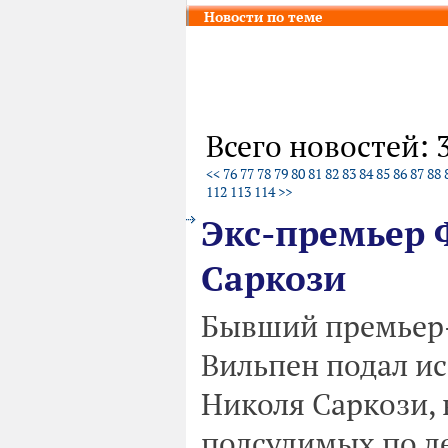
Новости по теме
Всего новостей: 
<<
76
77
78
79
80
81
82
83
84
85
86
87
88
112
113
114
>>
Экс-премьер 
Саркози
Бывший премьер
Вильпен подал ис
Николя Саркози,
подсудимых по де