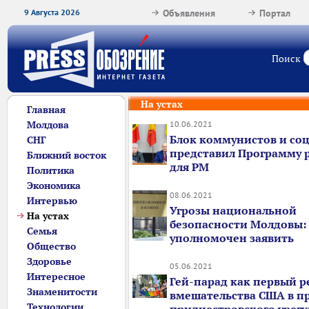
9 Августа 2026
Объявления
Портал
Поиск
На устах
Главная
Молдова
10.06.2021
Блок коммунистов и со
СНГ
представил Программу 
Ближний восток
для РМ
Политика
Экономика
08.06.2021
Интервью
Угрозы национальной
На устах
безопасности Молдовы:
Семья
уполномочен заявить
Общество
Здоровье
05.06.2021
Интересное
Гей-парад как первый р
Знаменитости
вмешательства США в п
Технологии