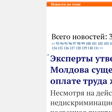
Новости по теме
Всего новостей: 
<<
93
94
95
96
97
98
99
100
101
102
103
1
124
125
126
127
128
129
130
131
>>
Эксперты утв
Молдова суще
оплате труда
Несмотря на дей
недискриминацио