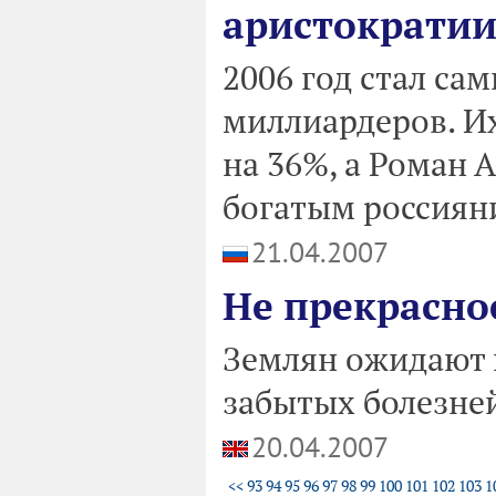
аристократи
2006 год стал с
миллиардеров. И
на 36%, а Роман 
богатым россия
21.04.2007
Не прекрасно
Землян ожидают 
забытых болезней
20.04.2007
<<
93
94
95
96
97
98
99
100
101
102
103
1