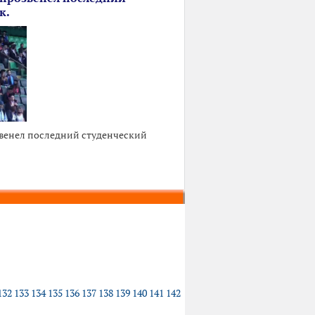
к.
звенел последний студенческий
132
133
134
135
136
137
138
139
140
141
142