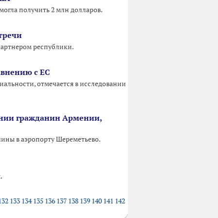
могла получить 2 млн долларов.
стречи
 партнером республики.
авнению с ЕС
циальности, отмечается в исследовании
ании гражданин Армении,
чины в аэропорту Шереметьево.
.
132
133
134
135
136
137
138
139
140
141
142