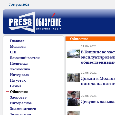
7 Августа 2026
Общество
Главная
Молдова
11.06.2021
В Кишиневе час
СНГ
эксплуатировал
Ближний восток
общественным
Политика
Экономика
10.06.2021
Интервью
Дожди в Молдов
На устах
погода на пятн
Семья
Общество
09.06.2021
Здоровье
Девушек зазыв
Интересное
Знаменитости
Технологии