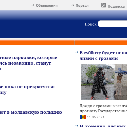
Объявления
Портал
Подписка
Поиск
В субботу будет нен
тные парковки, которые
ливни с грозами
ись незаконно, станут
и
е пока не прекратятся:
ицу
Дожди с грозами в респу
прогнозу Государственн
ают в молдавскую полицию
11.06.2021
И, конечно, для ни