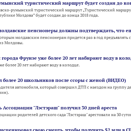
мынский туристический маршрут будет создан до ко
вско-румынский туристический маршрут „Туристический маршрут
публике Молдова” будет создан до конца 2018 года.
 молдавские пенсионеры должны подтверждать, что 
оторым молдавским пенсионерам придется раз в год предъявлять 
из Молдовы.
города Фрунзе уже более 20 лет набирают воду в кол
же более 20 лет набирают воду в колодце.
л более 20 школьников после ссоры с женой (ВИДЕО)
дителя автомобиля, который совершил ДТП с наездом на группу дет
нин).
 Ассоциации "Лэстэраш" получил 30 дней ареста
циации родителей детского сада "Лэстэраш" арестовали на 30 суто
сценировал свою смерть, чтобы получить $2 млн в 