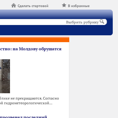
Сделать стартовой
В избранные
Выбрать рубрику
астно: на Молдову обрушатся
блике не прекращаются. Согласно
ой гидрометеорологической...
х прозвенел последний