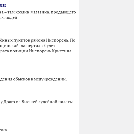
зин
а – там хозяин магазина, продающего
ых людей.
лённых пунктов района Ниспорень. По
ицинской экспертизы будет
тората полиции Ниспорень Кристина
едения обысков в медучреждении.
иу Доагэ из Высшей судебной палаты
она.