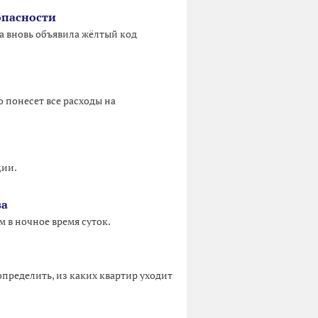
опасности
а вновь объявила жёлтый код
о понесет все расходы на
ции.
за
 в ночное время суток.
пределить, из каких квартир уходит