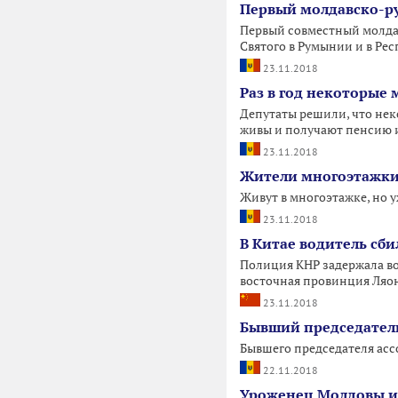
Первый молдавско-ру
Первый совместный молда
Святого в Румынии и в Рес
23.11.2018
Раз в год некоторые
Депутаты решили, что нек
живы и получают пенсию 
23.11.2018
Жители многоэтажки 
Живут в многоэтажке, но у
23.11.2018
В Китае водитель сби
Полиция КНР задержала во
восточная провинция Ляо
23.11.2018
Бывший председатель
Бывшего председателя ассо
22.11.2018
Уроженец Молдовы ин