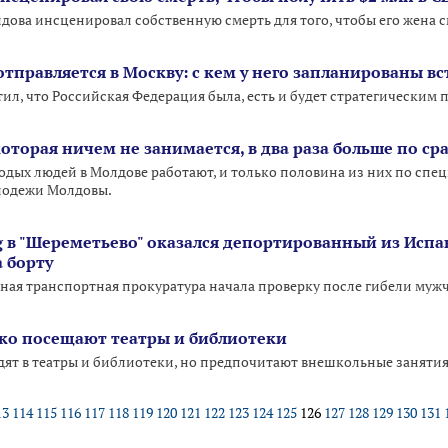
ова инсценировал собственную смерть для того, чтобы его жена с
тправляется в Москву: с кем у него запланированы в
тил, что Российская Федерация была, есть и будет стратегическим
торая ничем не занимается, в два раза больше по ср
лодых людей в Молдове работают, и только половина из них по спе
лодежи Молдовы.
 в "Шереметьево" оказался депортированный из Исп
 борту
ая транспортная прокуратура начала проверку после гибели муж
ко посещают театры и библиотеки
дят в театры и библиотеки, но предпочитают внешкольные занятия
13
114
115
116
117
118
119
120
121
122
123
124
125
126
127
128
129
130
131