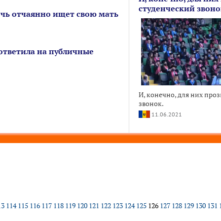
студенческий звоно
чь отчаянно ищет свою мать
тветила на публичные
И, конечно, для них про
звонок.
11.06.2021
13
114
115
116
117
118
119
120
121
122
123
124
125
126
127
128
129
130
131