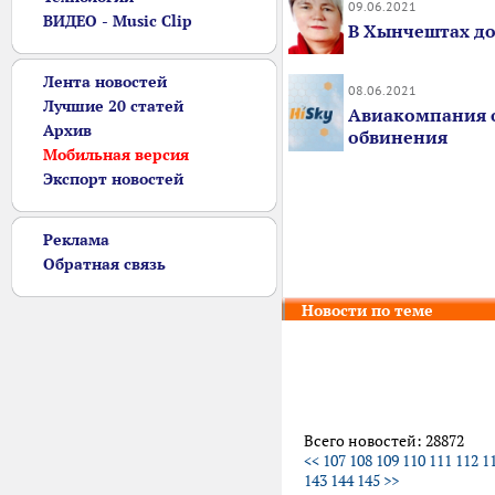
09.06.2021
ВИДЕО - Music Clip
В Хынчештах до
Лента новостей
08.06.2021
Лучшие 20 статей
Авиакомпания о
Архив
обвинения
Мобильная версия
Экспорт новостей
Реклама
Обратная связь
Новости по теме
Всего новостей: 28872
<<
107
108
109
110
111
112
1
143
144
145
>>