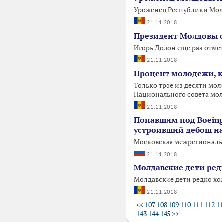
Уроженец Республики Молд
21.11.2018
Президент Молдовы о
Игорь Додон еще раз отме
21.11.2018
Процент молодежи, ко
Только трое из десяти мо
Национального совета мо
21.11.2018
Попавшим под Boeing
устроивший дебош на
Московская межрегиональн
21.11.2018
Молдавские дети ред
Молдавские дети редко хо
21.11.2018
<<
107
108
109
110
111
112
1
143
144
145
>>