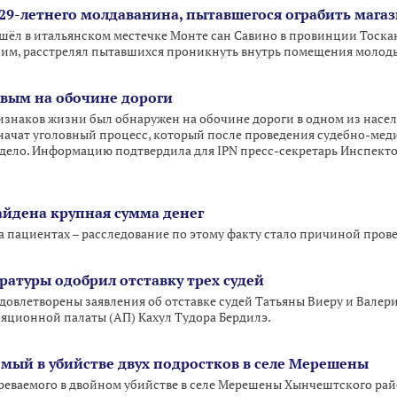
 29-летнего молдаванина, пытавшегося ограбить мага
ёл в итальянском местечке Монте сан Савино в провинции Тоскан
ним, расстрелял пытавшихся проникнуть внутрь помещения молод
вым на обочине дороги
изнаков жизни был обнаружен на обочине дороги в одном из насе
начат уголовный процесс, который после проведения судебно-мед
 дело. Информацию подтвердила для IPN пресс-секретарь Инспек
айдена крупная сумма денег
 пациентах – расследование по этому факту стало причиной пров
ратуры одобрил отставку трех судей
удовлетворены заявления об отставке судей Татьяны Виеру и Валер
ляционной палаты (АП) Кахул Тудора Бердилэ.
мый в убийстве двух подростков в селе Мерешены
реваемого в двойном убийстве в селе Мерешены Хынчештского рай