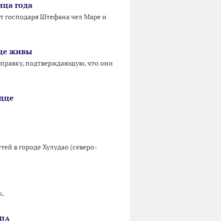
нца года
 господаря Штефана чел Маре и
еще живы
справку, подтверждающую, что они
одце
ей в городе Хулудао (северо-
к.
США