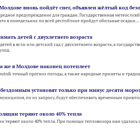
 Молдове вновь пойдёт снег, объявлен жёлтый код без
едное предупреждение для граждан. Государственная метеослужб
 что в понедельник по всей республике пройдут обильные осадки...
имать детей с двухлетнего возраста
детей в ясли или детский сад с двухлетноего возраста, а государств
уход.
да же в Молдове наконец потеплеет
putnik точный прогноз погоды, а также народные приметы и тради
бездомным установят только при минус десяти моро
муниципия, по их запросу, будут обеспечивать временным приютом
оляции теряют около 40% тепла
и теряют около 40% тепла. При помощи тепловизора нам удалось о