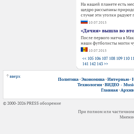
На нашей планете есть мес
щедро рассыпаны природой
случае эти уголки радуют 
10.07.2015
«Дачия» вышла во в
После первого матча в Мак
наши футболисты могли чу
10.07.2015
<<
105
106
107
108
109
110
1
141
142
143
>>
вверх
Политика
·
Экономика
·
Интервью
·
Технологии
·
ВИДЕО - Music
Главная
·
Архив
© 2000-2026 PRESS обозрение
При полном или частичном 
Мнение