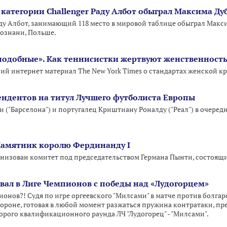
 категории Challenger Раду Албот обыграл Максима Д
у Албот, занимающий 118 место в мировой таблице обыграл Макси
Познани, Польше.
подобные». Как теннисистки жертвуют женственност
ший интернет материал The New York Times о стандартах женской к
ендентов на титул Лучшего футболиста Европы
("Барселона") и португалец Криштиану Роналду ("Реал") в очередн
Памятник королю Фердинанду I
ганизован комитет под председательством Германа Пынти, состоящи
ал в Лиге Чемпионов с победы над «Лудогорцем»
онов?! Судя по игре оргеевского "Милсами" в матче против болгарск
бороне, готовая в любой момент разжаться пружина контратаки, пре
орого квалификационного раунда ЛЧ "Лудогорец" - "Милсами".