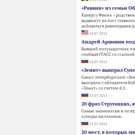
«Раввин» из семьи О
Каперсу Фанни – родствен
выдвинут на пост главного
добиваться равноправия д
14.07.2015
Андрей Аршавин подп
Бывший полузащитник пит
сообщаетТАСС со ссылкой 
14.07.2015
«Зенит» выиграл Суп
Санкт-петербургский «Зен
выиграли у обладателя Ку
«Зенит» со счетом 4:2.
13.07.2015
20 фраз Стругацких,
Самые знаменитые в литер
кумиры миллионов.
13.07.2015
20 мест, в которых м