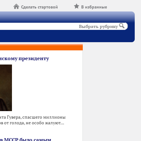
Сделать стартовой
В избранные
Выбрать рубрику
скому президенту
та Гувера, спасшего миллионы
 от голода, не особо жалуют...
 в МССР было самым