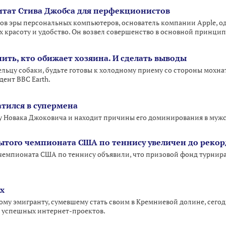
тат Стива Джобса для перфекционистов
ков эры персональных компьютеров, основатель компании Apple, од
х красоту и удобство. Он возвел совершенство в основной принци
ить, кто обижает хозяина. И сделать выводы
ьцу собаки, будьте готовы к холодному приему со стороны мохнато
ент BBC Earth.
тился в супермена
у Новака Джоковича и находит причины его доминирования в муж
ытого чемпионата США по теннису увеличен до реко
емпионата США по теннису объявили, что призовой фонд турнира э
х
му эмигранту, сумевшему стать своим в Кремниевой долине, сегодн
о успешных интернет-проектов.