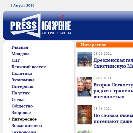
8 Августа 2026
Интересное
Главная
Молдова
09.06.2021
Дрезденская гал
СНГ
Сикстинскую М
Ближний восток
Политика
07.06.2021
Экономика
Вторая Легкост
Интервью
рядом с гранен
На устах
внешностью
Семья
Общество
05.06.2021
Здоровье
По словам главы
Интересное
посещают даже
Знаменитости
Технологии