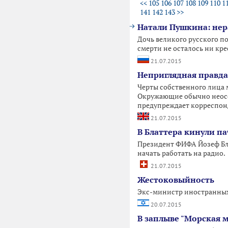
<<
105
106
107
108
109
110
1
141
142
143
>>
Натали Пушкина: не
Дочь великого русского по
смерти не осталось ни кре
21.07.2015
Неприглядная правда
Черты собственного лица м
Окружающие обычно неосо
предупреждает корреспонд
21.07.2015
В Блаттера кинули па
Президент ФИФА Йозеф Блат
начать работать на радио.
21.07.2015
Жестоковыйность
Экс-министр иностранных 
20.07.2015
В заплыве "Морская 