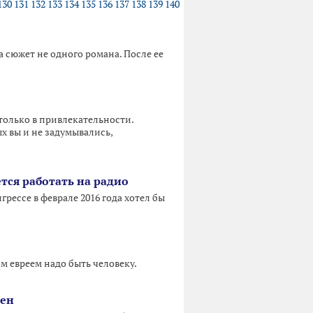
130
131
132
133
134
135
136
137
138
139
140
а сюжет не одного романа. После ее
 только в привлекательности.
 вы и не задумывались,
ется работать на радио
рессе в феврале 2016 года хотел бы
м евреем надо быть человеку.
мен