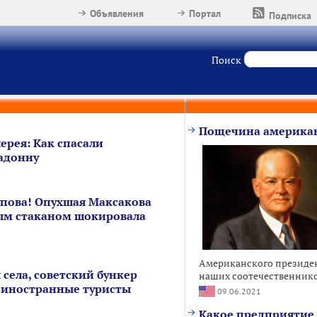
Объявления
Портал
Подписка
Поиск
Пощечина американ
ерея: Как спасали
адонну
упова! Опухшая Максакова
ым стаканом шокировала
Американского президен
 села, советский бункер
наших соотечественников
 иностранные туристы
09.06.2021
Какое предприятие