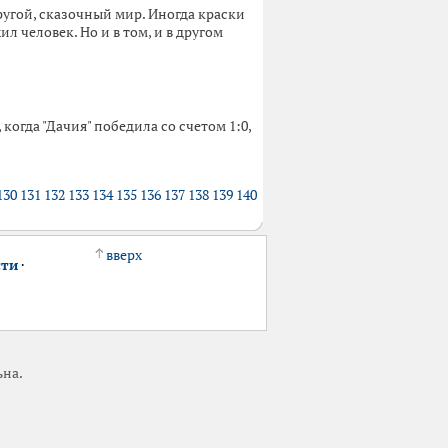
ругой, сказочный мир. Иногда краски
 человек. Но и в том, и в другом
огда "Дачия" победила со счетом 1:0,
130
131
132
133
134
135
136
137
138
139
140
вверх
сти
·
ьна.