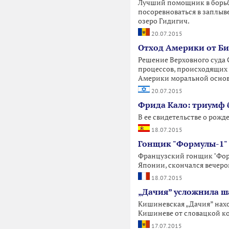
Лучший помощник в борьбе 
посоревноваться в заплыв
озеро Гидигич.
20.07.2015
Отход Америки от Би
Решение Верховного суда 
процессов, происходящих 
Америки моральной основ
20.07.2015
Фрида Кало: триумф 
В ее свидетельстве о рожд
18.07.2015
Гонщик "Формулы-1" 
Французский гонщик "Форм
Японии, скончался вечеро
18.07.2015
„Дачия” усложнила 
Кишиневская „Дачия” нахо
Кишиневе от словацкой ко
17.07.2015