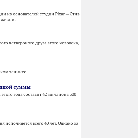
ин из основателей студии Pixar — Стив
п жизни.
го четвероного друга этого человека,
ском теннисе
рдной суммы
того года составит 42 миллиона 300
я исполняется всего 40 лет. Однако за