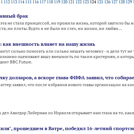
11
112
113
114
115
116
117
118
119
120
121
122
123
124
125
126
127
128
129
равный брак
эта не стала принцессой, но прожила жизнь, которой хватило бы н
ста, ни плиты. Будто и не было ни слез, ни жизни, ни любви…
: как внешность влияет на нашу жизнь
огут сильно помогать или сильно мешать человеку - и дело тут не
знанно оценивают вашу внешность по таким критериям, о которых
ент BBC Future.
чку долларов, а вскоре глава ФИФА заявил, что собира
тер заявил, что после избрания нового главы организации на конг
дел Авигдор Либерман из Израиля открывает нам глаза на то, каки
миля", прошедшем в Ватре, победил 16-летний спортс