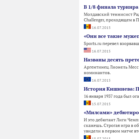
В 1/8 финала турнира
Молдавский теннисист Рад
Challenger, проходящем в 
16.07.2015
«Они все такие муже
Sports.ru перевел взорвав
16.07.2015
Названы десять прет
Аргентинец Лионель Месси 
номинантов.
16.07.2015
История Кишинева: 
16 января 1937 года был о
15.07.2015
«Милсами» дебютиров
И это дебютант Лиги Чемпи
скажешь. Строгая игра в о
увидели в первом матче вт
15.07.2015