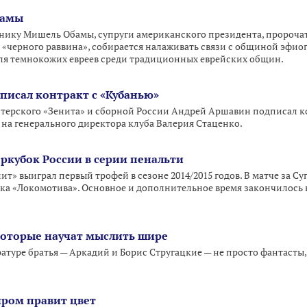
бамы
нику Мишель Обамы, супруги американского президента, пророчат
 «черного раввина», собирается налаживать связи с общиной эфиоп
ля темнокожих евреев среди традиционных еврейских общин.
исал контракт с «Кубанью»
ерского «Зенита» и сборной России Андрей Аршавин подписал ко
на генерального директора клуба Валерия Стаценко.
еркубок России в серии пенальти
ит» выиграл первый трофей в сезоне 2014/2015 годов. В матче за 
бка «Локомотива». Основное и дополнительное время закончилось в
 которые научат мыслить шире
атуре братья — Аркадий и Борис Стругацкие — не просто фантасты,
иром правит цвет