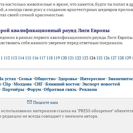
та настолько живописные и яркие, что кажется, будто ты попал в д
, а иногда свою руку к созданию архитектурных шедевров приложил
глаз своей сочной красочностью.
торой квалификационный раунд Лиги Европы
едонии в рамках первого квалификационного раунда Лиги Европы, к
вствовать себя намного уверенее перед ответным поединком.
11
112
113
114
115
116
117
118
119
120
121
122
123
124
125
126
127
128
129
На устах
·
Семья
·
Общество
·
Здоровье
·
Интересное
·
Знаменито
 Clip
·
Молдова
·
СНГ
·
Ближний восток
·
Экспорт новостей
·
Партнёры
·
Форум
·
Обратная связь
·
Реклама
Пишите нам
использовании материалов ссылка на "PRESS обозрение" обязател
 редакции не всегда совпадает с мнением автора.