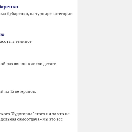
убаренко
ма Дубаренко, на турнире категории
ью
расоты в теннисе
ой раз вошли в число десяти
й из 15 ветеранов.
ого "Лудогорца" этого ни за что не
дельная самоотдача - мы это все