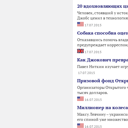
20 вдохновляющих ци
Человек, стоявший у исто
Джобс ценил в технология
17.07.2015
Собака способна оцен
Отказавшись помочь владел
предупреждает корреспонд
17.07.2015
Как Джокович превра
Павел Ниткин изучает игр
17.07.2015
Призовой фонд Откр
Организаторы Открытого ч
тысяч долларов.
16.07.2015
Миллионер на колеса
Максу Левчину – украинско
его спиной уже множеств
16.07.2015