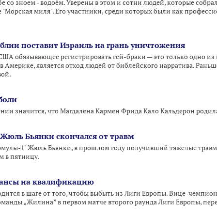
со зноем - водоём. Уверены в этом и сотни людей, которые собрал
е "Морская миля". Его участники, среди которых были как професс
блии поставит Израиль на грань уничтожения
США обязывающее регистрировать гей-браки — это только одно и
в Америке, является отход людей от библейского нарратива. Раньш
ой.
боли
ении значится, что Магдалена Кармен Фрида Кало Кальдерон родила
Жюль Бьянки скончался от травм
улы-1" Жюль Бьянки, в прошлом году получивший тяжелые травмы
м в пятницу.
шансы на квалификацию
дится в шаге от того, чтобы выбыть из Лиги Европы. Вице-чемпио
манды „Жилина” в первом матче второго раунда Лиги Европы, пере