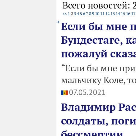
Всего новостей: 
<<
1
2
3
4
5
6
7
8
9
10
11
12
13
14
15
16
17
Если бы мне 
Бундестаге, к
пожалуй сказа
“Если бы мне при
мальчику Коле, то
07.05.2021
Владимир Рас
солдаты, поги
бессмертии