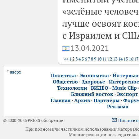
«зелёные человеч
лучше освоят кос
с Израилем и СШ
13.04.2021
<<
1
2
3
4
5
6
7
8
9
10
11
12
13
14
15
16
17
вверх
Политика
·
Экономика
·
Интервью
Общество
·
Здоровье
·
Интересно
Технологии
·
ВИДЕО - Music Clip
Ближний восток
·
Экспорт
Главная
·
Архив
·
Партнёры
·
Фору
Реклама
© 2000-2026 PRESS обозрение
Пишите н
При полном или частичном использовании материалов 
Мнение редакции не всегда совпа