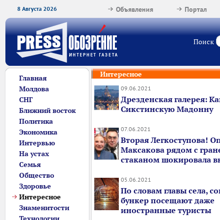
8 Августа 2026
Объявления
Портал
Поиск
Интересное
Главная
Молдова
09.06.2021
Дрезденская галерея: Ка
СНГ
Сикстинскую Мадонну
Ближний восток
Политика
07.06.2021
Экономика
Вторая Легкоступова! О
Интервью
Максакова рядом с гра
На устах
стаканом шокировала 
Семья
Общество
05.06.2021
Здоровье
По словам главы села, с
Интересное
бункер посещают даже
Знаменитости
иностранные туристы
Технологии