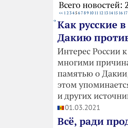
Всего новостей: 
<<
1
2
3
4
5
6
7
8
9
10
11
12
13
14
15
16
17
Как русские 
Дакию проти
Интерес России 
многими причина
памятью о Дакии,
этом упоминается
и других источни
01.03.2021
Всё, ради про