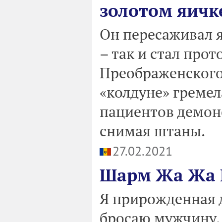
золотом яичк
Он пересаживал 
– так и стал про
Преображенского 
«колдуне» гремел
пациентов демонс
снимая штаны.
27.02.2021
Шарм Жа Жа 
Я прирожденная д
бросаю мужчину, 