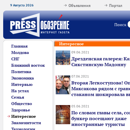
9 Августа 2026
Объявления
Портал
Поиск
Интересное
Главная
Молдова
09.06.2021
Дрезденская галерея: Ка
СНГ
Сикстинскую Мадонну
Ближний восток
Политика
07.06.2021
Экономика
Вторая Легкоступова! О
Интервью
Максакова рядом с гра
На устах
стаканом шокировала 
Семья
Общество
05.06.2021
Здоровье
По словам главы села, с
Интересное
бункер посещают даже
Знаменитости
иностранные туристы
Технологии