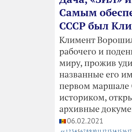
Самым обесп
СССР был Кл
Климент Ворошил
рабочего и поден
миру, прожив уди
названные его им
первом маршале 
историком, откр
архивные докум
06.02.2021
<<
1
2
3
4
5
6
7
8
9
10
11
12
13
14
15
16
17