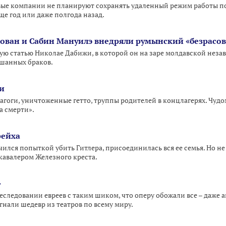
ые компании не планируют сохранять удаленный режим работы по
ще год или даже полгода назад.
ован и Сабин Мануилэ внедряли румынский «безрасо
ую статью Николае Дабижи, в которой он на заре молдавской не
ешанных браков.
ти
нагоги, уничтоженные гетто, труппы родителей в концлагерях. Чудо
а смерти».
рейха
чился попыткой убить Гитлера, присоединилась вся ее семья. Но не
 кавалером Железного креста.
»
еследовании евреев с таким шиком, что оперу обожали все – даже а
нали шедевр из театров по всему миру.