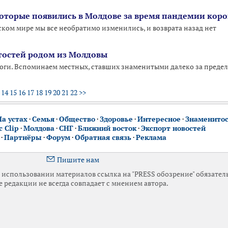
которые появились в Молдове за время пандемии кор
ском мире мы все необратимо изменились, и возврата назад нет
тостей родом из Молдовы
оги. Вспоминаем местных, ставших знаменитыми далеко за преде
14
15
16
17
18
19
20
21
22
>>
На устах
·
Семья
·
Общество
·
Здоровье
·
Интересное
·
Знаменито
 Clip
·
Молдова
·
СНГ
·
Ближний восток
·
Экспорт новостей
·
Партнёры
·
Форум
·
Обратная связь
·
Реклама
Пишите нам
использовании материалов ссылка на "PRESS обозрение" обязател
 редакции не всегда совпадает с мнением автора.