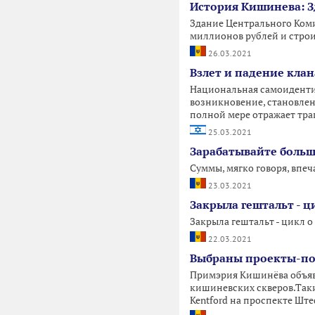
История Кишинева: 
Здание Центрального Коми
миллионов рублей и строи
26.03.2021
Взлет и падение кла
Национальная самоиденти
возникновение, становлени
полной мере отражает тра
25.03.2021
Зарабатывайте больш
Суммы, мягко говоря, впе
23.03.2021
Закрыла гештальт - 
Закрыла гештальт - цикл 
22.03.2021
Выбраны проекты-поб
Примэрия Кишинёва объяв
кишиневских скверов.Таки
Kentford на проспекте Ште