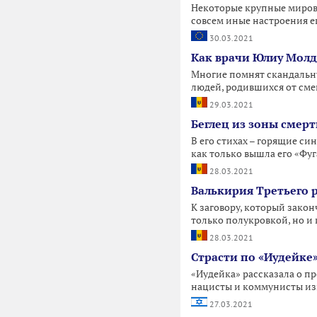
Некоторые крупные миров
совсем иные настроения е
30.03.2021
Как врачи Юлиу Молд
Многие помнят скандальн
людей, родившихся от см
29.03.2021
Беглец из зоны смер
В его стихах – горящие си
как только вышла его «Фуг
28.03.2021
Валькирия Третьего 
К заговору, который закон
только полукровкой, но и
28.03.2021
Страсти по «Иудейке
«Иудейка» рассказала о пр
нацисты и коммунисты изг
27.03.2021