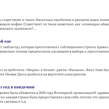
, существуют и такие. Насколько ошибочны и размыты наши понят
ющим мифам. Существует ли такое животное, как «изменщик обык
т дедушки-шимпанзе?…
ой еде
любую еду, которая приготовлена с соблюдением строгих правил 
 довольно точные предписания, касающиеся выбора и приготовле
ил истребители «Мираж» и бизнес-джеты «Фалькон». Внук тоже бы
рте Оливье Дассо разбился на вертолёте конкурентов.
ез год в пандемии
овне была объявлена в 2020 году Всемирной организацией здравоох
ски каждая страна была предоставлена сама себе, потому что гран
ь сделаны и т.д.