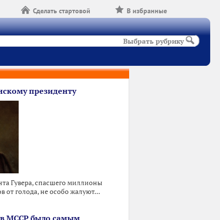
Сделать стартовой
В избранные
Выбрать рубрику
скому президенту
та Гувера, спасшего миллионы
 от голода, не особо жалуют...
 в МССР было самым