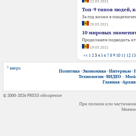
22.03.2021
Топ-9 типов людей, 
За год жизни в пандемиче
20.03.2021
10 мировых знамени
Продолжаем подводить ит
19.03.2021
<<
1
2
3
4
5
6
7
8
9
10
11
12
13
вверх
Политика
·
Экономика
·
Интервью
·
Технологии
·
ВИДЕО - Music
Главная
·
Архив
© 2000-2026 PRESS обозрение
При полном или частичном 
Мнение