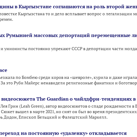
щины в Кыргызстане соглашаются на роль второй жен
 повестке Кыргызстана то и дело всплывает вопрос о легализации 
времен.
ных Румынией массовых депортаций перемещенные л
 унионисты постоянно упрекают СССР в депортации части молдав
асе
ъезжала по Бомбею среди коров на «шевроле», курила и даже играл
 За это Руби Майерс ненавидели религиозные фанатики и боготво
й видеосюжета The Guardian о чайлдфри-тенденциях в
Лея Грин (Leah Green), автор видеосюжетов о спаде рождаемости в Ев
Сюжет вышел в марте 2021, но снят он был во время президентских 
рь Додон, Епископ Бельцкий и Фалештский Маркелл.
 переход на постоянную «удаленку» откладывается