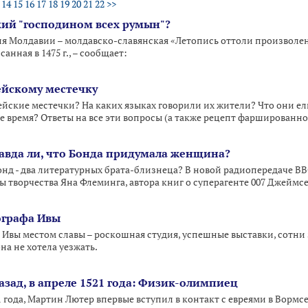
14
15
16
17
18
19
20
21
22
>>
ий "господином всех румын"?
я Молдавии – молдавско-славянская «Летопись оттоли произволе
санная в 1475 г., – сообщает:
ейскому местечку
ейские местечки? На каких языках говорили их жители? Что они ели
е время? Ответы на все эти вопросы (а также рецепт фаршированно
авда ли, что Бонда придумала женщина?
онд - два литературных брата-близнеца? В новой радиопередаче B
ы творчества Яна Флеминга, автора книг о суперагенте 007 Джеймсе
ографа Ивы
 Ивы местом славы – роскошная студия, успешные выставки, сотни
на не хотела уезжать.
назад, в апреле 1521 года: Физик-олимпиец
21 года, Мартин Лютер впервые вступил в контакт с евреями в Вормсе