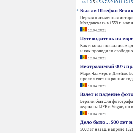
<<
1
2
3
4
5
6
7
8
9
10
11
12
13
Был ли Штефан Велик
Первая письменная истори
Молдавская» в 1359 г., напи
12.04.2021
Путеводитель по евр
Как и когда появились евр
и как проводили свободно
12.04.2021
Неотразимый 007: пр
​Марк Чалмерс и Джеймс Б
пролил свет на ранние год
10.04.2021
Взлет и падение фот
Берлин был для фотографа
журналы LIFE и Vogue, но о
10.04.2021
Дело было... 500 лет 
500 лет назад, в апреле 15