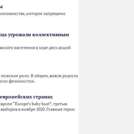
ы
многоженства, которое запрещено
ица угрожали коллективным
ского населения в ходе двух акций
а мужские роли. В общем, вовсю рушила
рили феминистки.
 европейских странах
ропе “Europe’s baby bust”, третью
выборов в ноябре 2020. Главные герои