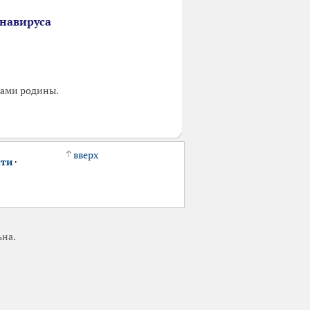
онавируса
лами родины.
вверх
сти
·
ьна.