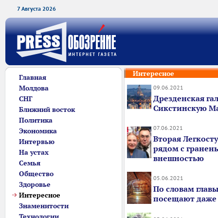
7 Августа 2026
Интересное
Главная
Молдова
09.06.2021
Дрезденская гал
СНГ
Сикстинскую М
Ближний восток
Политика
07.06.2021
Экономика
Вторая Легкост
Интервью
рядом с гранен
На устах
внешностью
Семья
Общество
05.06.2021
Здоровье
По словам главы
Интересное
посещают даже
Знаменитости
Технологии