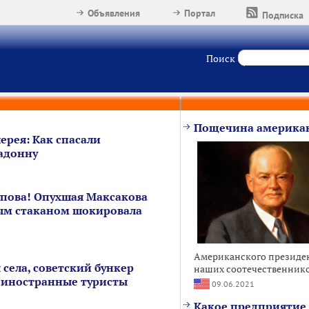
Объявления
Портал
Подписка
Поиск
Пощечина американ
ерея: Как спасали
адонну
упова! Опухшая Максакова
ым стаканом шокировала
Американского президен
 села, советский бункер
наших соотечественников
 иностранные туристы
09.06.2021
Какое предприятие