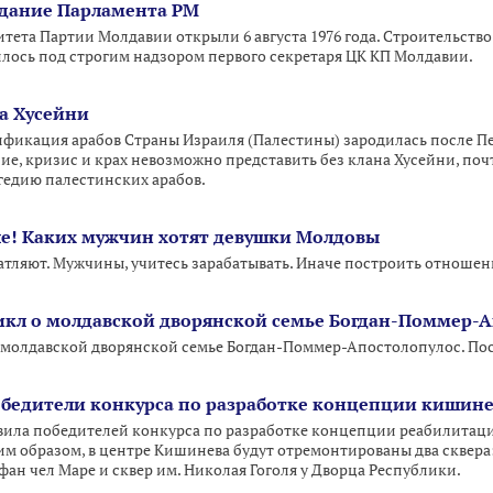
Здание Парламента РМ
тета Партии Молдавии открыли 6 августа 1976 года. Строительство
лось под строгим надзором первого секретаря ЦК КП Молдавии.
на Хусейни
фикация арабов Страны Израиля (Палестины) зародилась после Пе
е, кризис и крах невозможно представить без клана Хусейни, поч
гедию палестинских арабов.
е! Каких мужчин хотят девушки Молдовы
чатляют. Мужчины, учитесь зарабатывать. Иначе построить отношен
цикл о молдавской дворянской семье Богдан-Поммер-А
о молдавской дворянской семье Богдан-Поммер-Апостолопулос. Посе
едители конкурса по разработке концепции кишинев
ила победителей конкурса по разработке концепции реабилитации
м образом, в центре Кишинева будут отремонтированы два сквера
фан чел Маре и сквер им. Николая Гоголя у Дворца Республики.