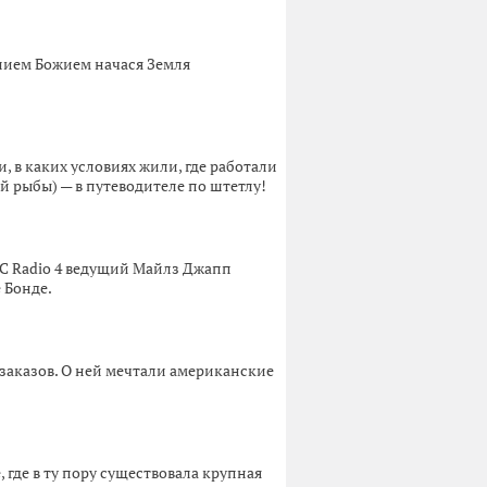
нием Божием начася Земля
, в каких условиях жили, где работали
й рыбы) — в путеводителе по штетлу!
BC Radio 4 ведущий Майлз Джапп
 Бонде.
 заказов. О ней мечтали американские
, где в ту пору существовала крупная