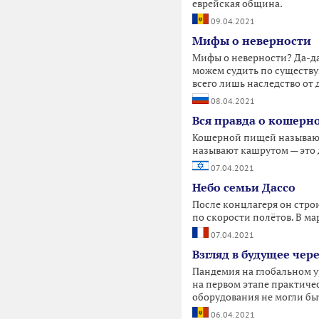
еврейская община.
09.04.2021
Мифы о неверности
Мифы о неверности? Да-да
можем судить по существу
всего лишь наследство о
08.04.2021
Вся правда о кошерн
Кошерной пищей называют 
называют кашрутом — это
07.04.2021
Небо семьи Дассо
После концлагеря он стро
по скорости полётов. В ма
07.04.2021
Взгляд в будущее чер
Пандемия на глобальном ур
на первом этапе практиче
оборудования не могли быт
06.04.2021