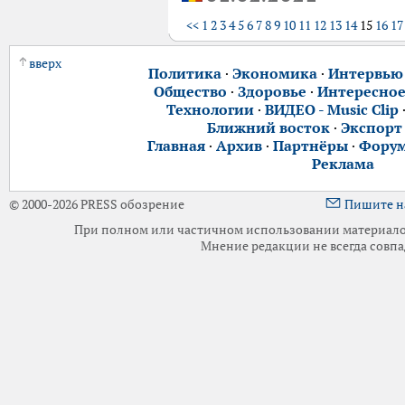
<<
1
2
3
4
5
6
7
8
9
10
11
12
13
14
15
16
17
вверх
Политика
·
Экономика
·
Интервью
Общество
·
Здоровье
·
Интересно
Технологии
·
ВИДЕО - Music Clip
Ближний восток
·
Экспорт
Главная
·
Архив
·
Партнёры
·
Фору
Реклама
© 2000-2026 PRESS обозрение
Пишите н
При полном или частичном использовании материалов 
Мнение редакции не всегда совпа