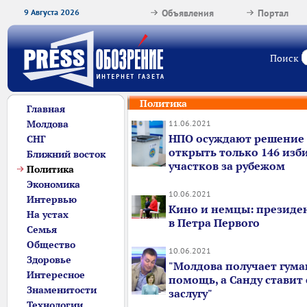
9 Августа 2026
Объявления
Портал
Поиск
Политика
Главная
Молдова
11.06.2021
НПО осуждают решение
СНГ
открыть только 146 изб
Ближний восток
участков за рубежом
Политика
Экономика
10.06.2021
Интервью
Кино и немцы: президе
На устах
в Петра Первого
Семья
Общество
10.06.2021
Здоровье
"Молдова получает гум
Интересное
помощь, а Санду ставит 
Знаменитости
заслугу"
Технологии