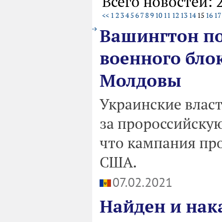
Всего новостей: 
<<
1
2
3
4
5
6
7
8
9
10
11
12
13
14
15
16
17
Вашингтон по
военного бло
Молдовы
Украинские власт
за пророссийскую
что кампания про
США.
07.02.2021
Найден и нак