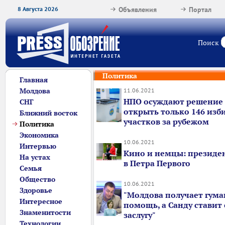
8 Августа 2026
Объявления
Портал
Поиск
Политика
Главная
Молдова
11.06.2021
НПО осуждают решение
СНГ
открыть только 146 изб
Ближний восток
участков за рубежом
Политика
Экономика
10.06.2021
Интервью
Кино и немцы: президе
На устах
в Петра Первого
Семья
Общество
10.06.2021
Здоровье
"Молдова получает гум
Интересное
помощь, а Санду ставит 
Знаменитости
заслугу"
Технологии