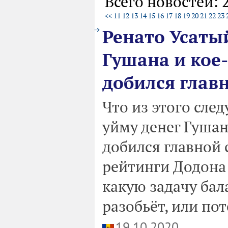
Всего новостей: 
<<
11
12
13
14
15
16
17
18
19
20
21
22
23
Ренато Усаты
Гушана и кое-
добился глав
Что из этого сле
уйму денег Гушан
добился главной 
рейтинги Додона 
какую задачу бал
разобьёт, или пот
19.10.2020