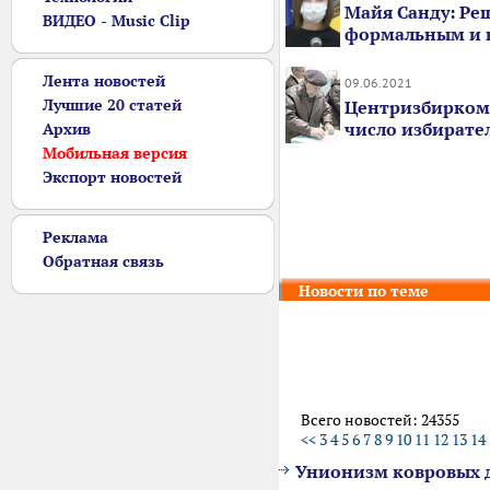
Майя Санду: Ре
ВИДЕО - Music Clip
формальным и 
Лента новостей
09.06.2021
Лучшие 20 статей
Центризбирком
число избирате
Архив
Мобильная версия
Экспорт новостей
Реклама
Обратная связь
Новости по теме
Всего новостей: 24355
<<
3
4
5
6
7
8
9
10
11
12
13
14
Унионизм ковровых 