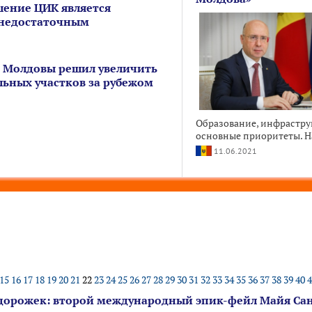
шение ЦИК является
недостаточным
 Молдовы решил увеличить
льных участков за рубежом
Образование, инфрастру
основные приоритеты. На
11.06.2021
15
16
17
18
19
20
21
22
23
24
25
26
27
28
29
30
31
32
33
34
35
36
37
38
39
40
4
дорожек: второй международный эпик-фейл Майя Са