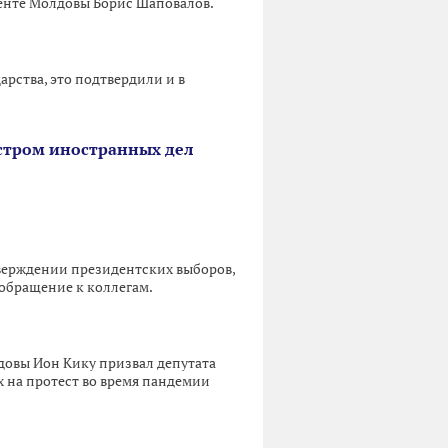
денте Молдовы Борис Шаповалов.
арства, это подтвердили и в
стром иностранных дел
тверждении президентских выборов,
 обращение к коллегам.
овы Ион Кику призвал депутата
х на протест во время пандемии