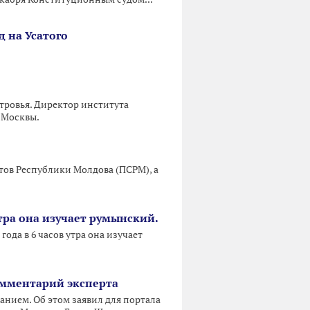
д на Усатого
тровья. Директор института
 Москвы.
тов Республики Молдова (ПСРМ), а
утра она изучает румынский.
ода в 6 часов утра она изучает
омментарий эксперта
нием. Об этом заявил для портала