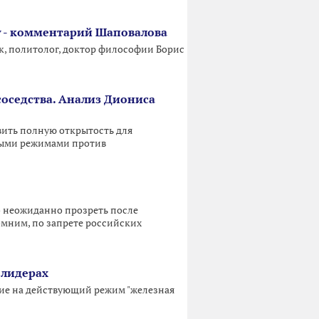
ду - комментарий Шаповалова
ик, политолог, доктор философии Борис
соседства. Анализ Диониса
вить полную открытость для
ными режимами против
о неожиданно прозреть после
омним, по запрете российских
 лидерах
ние на действующий режим "железная