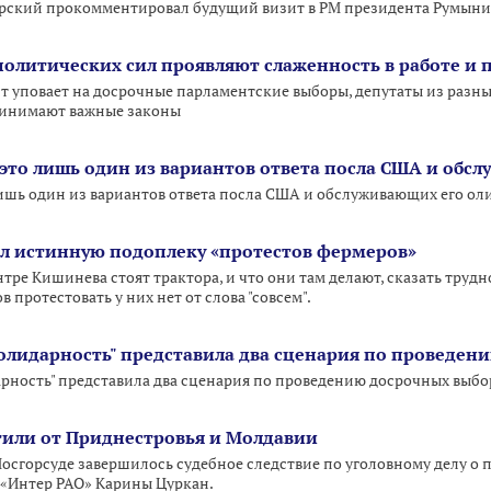
рский прокомментировал будущий визит в РМ президента Румыни
политических сил проявляют слаженность в работе 
 уповает на досрочные парламентские выборы, депутаты из разн
принимают важные законы
это лишь один из вариантов ответа посла США и обсл
ишь один из вариантов ответа посла США и обслуживающих его оли
л истинную подоплеку «протестов фермеров»
нтре Кишинева стоят трактора, и что они там делают, сказать труд
ов протестовать у них нет от слова "совсем".
солидарность" представила два сценария по проведен
арность" представила два сценария по проведению досрочных выб
или от Приднестровья и Молдавии
в Мосгорсуде завершилось судебное следствие по уголовному делу
«Интер РАО» Карины Цуркан.