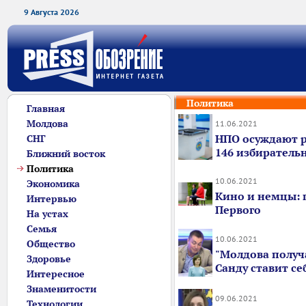
9 Августа 2026
Политика
Главная
Молдова
11.06.2021
НПО осуждают 
СНГ
146 избиратель
Ближний восток
Политика
10.06.2021
Экономика
Кино и немцы: 
Интервью
Первого
На устах
Семья
10.06.2021
Общество
"Молдова получ
Здоровье
Санду ставит себ
Интересное
Знаменитости
09.06.2021
Технологии