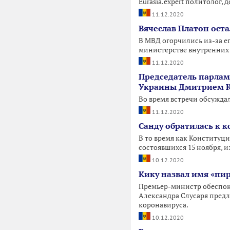
Еurasia.expert политолог
11.12.2020
Вячеслав Платон оста
В МВД огорчились из-за ег
министерстве внутренних 
11.12.2020
Председатель парлам
Украины Дмитрием К
Во время встречи обсужда
11.12.2020
Санду обратилась к к
В то время как Конституц
состоявшихся 15 ноября, 
10.12.2020
Кику назвал имя «пи
Премьер-министр обеспок
Александра Слусаря предл
коронавируса.
10.12.2020