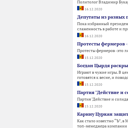
Политолог Владимир Бука
16.12.2020
Депутаты из разных 
Пока избранный президент
слаженность в работе и 
16.12.2020
Протесты фермеров -
Протесты фермеров -это л
15.12.2020
Богдан Цырдя раскры
Играют в чужие игры. В це
готовятся к весне, и повод
15.12.2020
Партия "Действие и 
Партия "Действие и солид
15.12.2020
Карину Цуркан защит
Как стало известно “Ъ”, 
топ-менеджера компании 