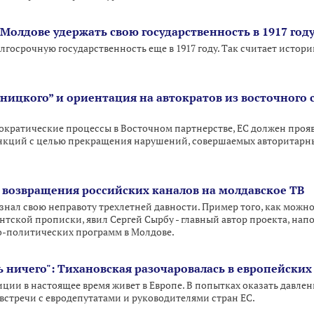
 Молдове удержать свою государственность в 1917 го
лгосрочную государственность еще в 1917 году. Так считает истор
ницкого” и ориентация на автократов из восточного 
кратические процессы в Восточном партнерстве, ЕС должен проя
нкций с целью прекращения нарушений, совершаемых авторитар
.
т возвращения российских каналов на молдавское ТВ
знал свою неправоту трехлетней давности. Пример того, как можн
тской прописки, явил Сергей Сырбу - главный автор проекта, нап
о-политических программ в Молдове.
ь ничего": Тихановская разочаровалась в европейских
ции в настоящее время живет в Европе. В попытках оказать давле
 встречи с евродепутатами и руководителями стран ЕС.