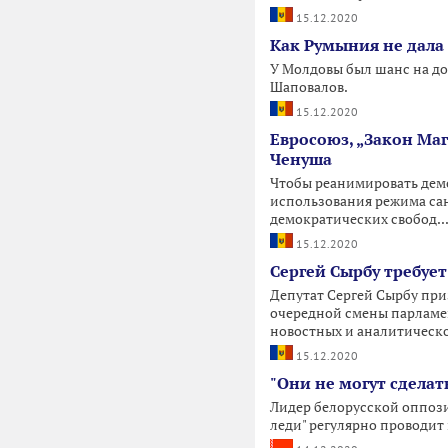
15.12.2020
Как Румыния не дала
У Молдовы был шанс на до
Шаповалов.
15.12.2020
Евросоюз, „Закон Маг
Ченуша
Чтобы реанимировать демо
использования режима са
демократических свобод..
15.12.2020
Сергей Сырбу требуе
Депутат Сергей Сырбу при
очередной смены парламен
новостных и аналитическ
15.12.2020
"Они не могут сделат
Лидер белорусской оппози
леди" регулярно проводит