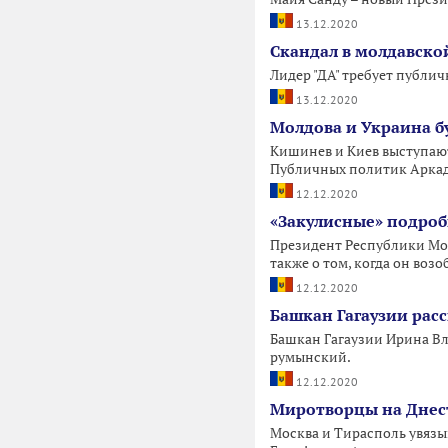
13.12.2020
Скандал в молдавской
Лидер "ДА" требует публи
13.12.2020
Молдова и Украина б
Кишинев и Киев выступают
Публичных политик Аркад
12.12.2020
«Закулисные» подроб
Президент Республики Мол
также о том, когда он воз
12.12.2020
Башкан Гагаузии расс
Башкан Гагаузии Ирина Вла
румынский.
12.12.2020
Миротворцы на Днест
Москва и Тирасполь увязы