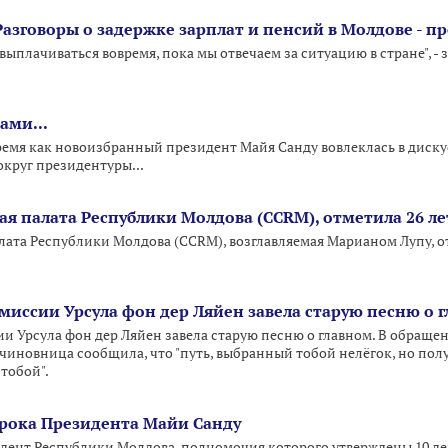
 Разговоры о задержке зарплат и пенсий в Молдове - 
выплачиваться вовремя, пока мы отвечаем за ситуацию в стране", -
ами...
 время как новоизбранный президент Майя Санду вовлеклась в дис
округ президентуры...
ая палата Республики Молдова (CCRM), отметила 26 ле
лата Республики Молдова (CCRM), возглавляемая Марианом Лупу, от
миссии Урсула фон дер Ляйен завела старую песню о 
и Урсула фон дер Ляйен завела старую песню о главном. В обраще
иновница сообщила, что "путь, выбранный тобой нелёгок, но пол
 тобой".
рока Президента Майи Санду
дент Республики Молдова, полномочия которого утверждены 10 д