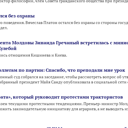
, доктор философии, член Совета гражданского общества при прези
лся без охраны
о поведения. Вячеслав Платон остался без охраны со стороны госуд
дел.
ента Молдовы Зинаида Гречаный встретилась с мини
улебой
лись отношения Кишинева и Киева.
оллегам по партии: Спасибо, что преподали мне урок
ионный суд собрался на заседание, чтобы рассмотреть вопрос об у
избранный президент Майя Санду опубликовала в социальной сети
рата», который руководит протестами трактористов
оен текущими протестными тенденциями. Премьер-министр Молд
ожить законодательную инициативу для аграриев, а не выводить и