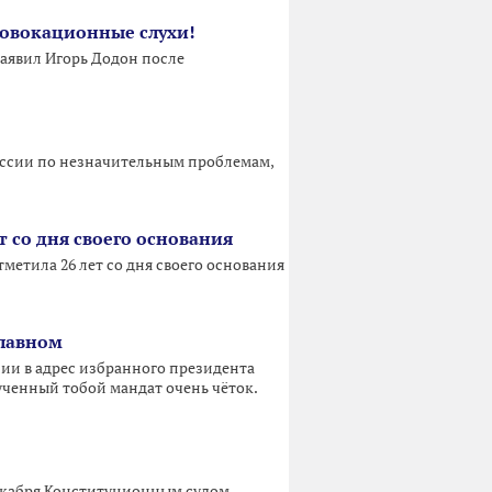
провокационные слухи!
 заявил Игорь Додон после
куссии по незначительным проблемам,
т со дня своего основания
метила 26 лет со дня своего основания
главном
нии в адрес избранного президента
ученный тобой мандат очень чёток.
екабря Конституционным судом...