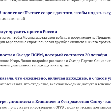
 политике: Нэстасе созрел для того, чтобы подать в су
чных извинений
удут дружить против России
 за то, чтобы Москва вывела свои войска и вооружение из Приднес
ий Барбарошие спрогнозировал дружбу Кишинева и Киева против
ности о Съезде ПСРМ, который состоится 30 декабря
дова Игорь Додон подробно рассказал о Съезде Партии Социалис
обновит деятельность председателя партии.
казала, что ежедневно, включая выходные, в 6 часов 
х рассказала, что ежедневно, включая выходные, вот уже в течение г
ре, унионисты в Кишиневе и безграмотная Санду - к
вают присутствие миротворцев и ОГРВ с политическим урегулирова