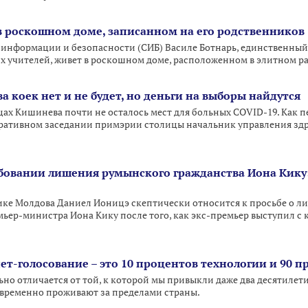
 в роскошном доме, записанном на его родственников
информации и безопасности (СИБ) Василе Ботнарь, единственны
их учителей, живет в роскошном доме, расположенном в элитном 
 коек нет и не будет, но деньги на выборы найдутся
х Кишинева почти не осталось мест для больных CОVID-19. Как пе
перативном заседании примэрии столицы начальник управления зд
бовании лишения румынского гражданства Иона Кику: 
ике Молдова Даниел Ионицэ скептически относится к просьбе о л
ьер-министра Иона Кику после того, как экс-премьер выступил с 
ет-голосование – это 10 процентов технологии и 90 
но отличается от той, к которой мы привыкли даже два десятилет
 временно проживают за пределами страны.