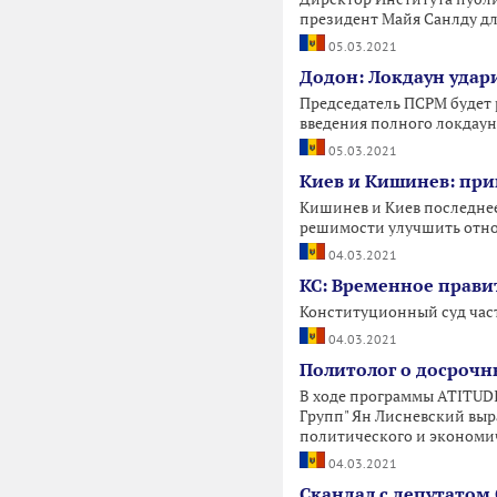
президент Майя Санлду дл
05.03.2021
Додон: Локдаун удар
Председатель ПСРМ будет 
введения полного локдаун
05.03.2021
Киев и Кишинев: при
Кишинев и Киев последнее
решимости улучшить отно
04.03.2021
КС: Временное прави
Конституционный суд час
04.03.2021
Политолог о досрочны
В ходе программы ATITUDI
Групп" Ян Лисневский выр
политического и экономи
04.03.2021
Скандал с депутатом