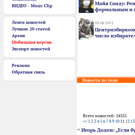
Майя Санду: Ре
ВИДЕО - Music Clip
формальным и 
Лента новостей
09.06.2021
Лучшие 20 статей
Центризбирком
число избирате
Архив
Мобильная версия
Экспорт новостей
Реклама
Обратная связь
Новости по теме
Всего новостей: 24355
<<
1
2
3
4
5
6
7
8
9
10
11
12
13
Игорь Додон: „Если б