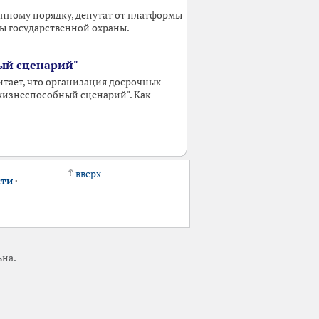
нному порядку, депутат от платформы
бы государственной охраны.
ый сценарий"
тает, что организация досрочных
ежизнеспособный сценарий". Как
вверх
сти
·
ьна.