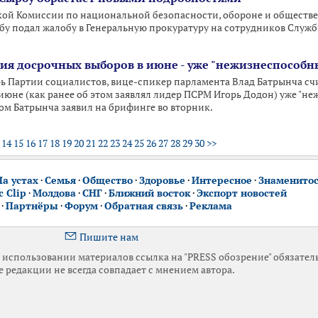
ой Комиссии по национальной безопасности, обороне и обществе
рбу подал жалобу в Генеральную прокуратуру на сотрудников Служ
ия досрочных выборов в июне - уже "нежизнеспособн
 Партии социалистов, вице-спикер парламента Влад Батрынча счи
июне (как ранее об этом заявлял лидер ПСРМ Игорь Додон) уже "н
том Батрынча заявил на брифинге во вторник.
14
15
16
17
18
19
20
21
22
23
24
25
26
27
28
29
30
>>
На устах
·
Семья
·
Общество
·
Здоровье
·
Интересное
·
Знаменито
 Clip
·
Молдова
·
СНГ
·
Ближний восток
·
Экспорт новостей
·
Партнёры
·
Форум
·
Обратная связь
·
Реклама
Пишите нам
использовании материалов ссылка на "PRESS обозрение" обязател
 редакции не всегда совпадает с мнением автора.