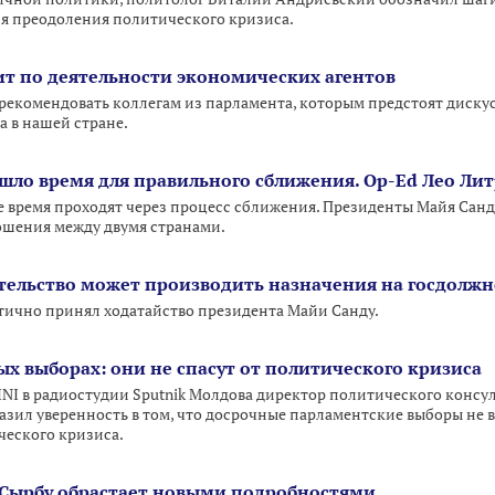
я преодоления политического кризиса.
ит по деятельности экономических агентов
рекомендовать коллегам из парламента, которым предстоят дискус
а в нашей стране.
шло время для правильного сближения. Op-Ed Лео Лит
 время проходят через процесс сближения. Президенты Майя Сан
шения между двумя странами.
тельство может производить назначения на госдолж
тично принял ходатайство президента Майи Санду.
х выборах: они не спасут от политического кризиса
NI в радиостудии Sputnik Молдова директор политического консул
азил уверенность в том, что досрочные парламентские выборы не 
ческого кризиса.
 Сырбу обрастает новыми подробностями