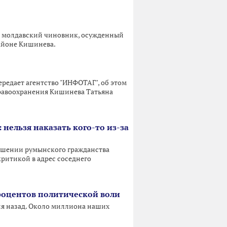
й молдавский чиновник, осужденный
районе Кишинева.
редает агентство "ИНФОТАГ", об этом
равоохранения Кишинева Татьяна
нельзя наказать кого-то из-за
ишении румынского гражданства
критикой в адрес соседнего
процентов политической воли
ия назад. Около миллиона наших