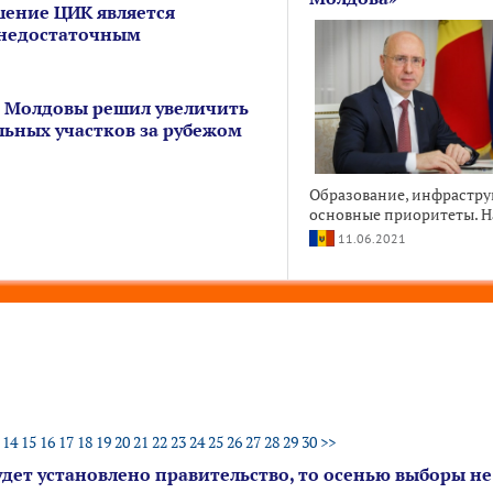
шение ЦИК является
недостаточным
 Молдовы решил увеличить
льных участков за рубежом
Образование, инфрастру
основные приоритеты. На
11.06.2021
14
15
16
17
18
19
20
21
22
23
24
25
26
27
28
29
30
>>
удет установлено правительство, то осенью выборы не