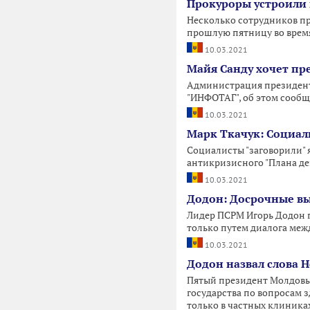
Прокуроры устроили 
Несколько сотрудников пр
прошлую пятницу во время
10.03.2021
Майя Санду хочет пр
Администрация президента
"ИНФОТАГ", об этом сообщ
10.03.2021
Марк Ткачук: Социал
Социалисты "заговорили" я
антикризисного "Плана де
10.03.2021
Додон: Досрочные вы
Лидер ПСРМ Игорь Додон г
только путем диалога меж
10.03.2021
Додон назвал слова 
Пятый президент Молдовы,
государства по вопросам 
только в частных клиниках