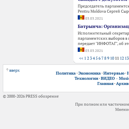
Председатель парламентск
Pentru Moldova Сергей Сы
03.03.2021
Батрынча: Организац
Исполнительный секретарь
парламентских выборов в 
передает "ИНФОТАГ", об э
03.03.2021
<<
1
2
3
4
5
6
7
8
9
10
11
12
13
вверх
Политика
·
Экономика
·
Интервью
·
Технологии
·
ВИДЕО - Music
Главная
·
Архив
© 2000-2026 PRESS обозрение
При полном или частичном 
Мнение