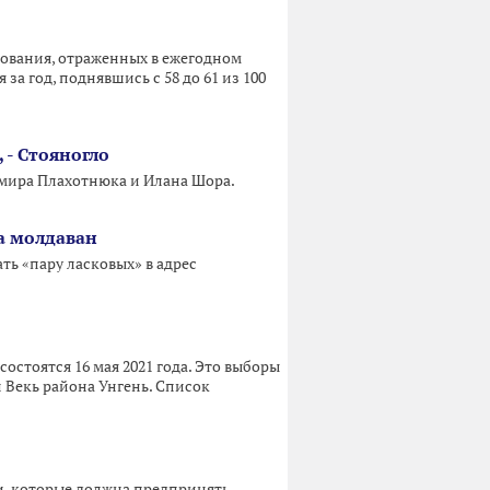
едования, отраженных в ежегодном
за год, поднявшись с 58 до 61 из 100
 - Стояногло
имира Плахотнюка и Илана Шора.
на молдаван
ть «пару ласковых» в адрес
стоятся 16 мая 2021 года. Это выборы
 Векь района Унгень. Список
, которые должна предпринять