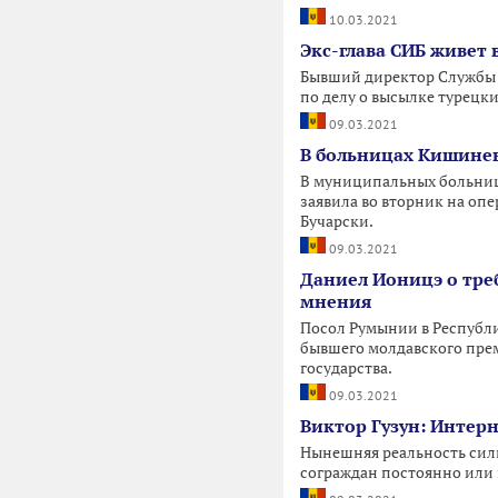
10.03.2021
Экс-глава СИБ живет
Бывший директор Службы 
по делу о высылке турецк
09.03.2021
В больницах Кишинева
В муниципальных больница
заявила во вторник на о
Бучарски.
09.03.2021
Даниел Ионицэ о тре
мнения
Посол Румынии в Республ
бывшего молдавского прем
государства.
09.03.2021
Виктор Гузун: Интерн
Нынешняя реальность силь
сограждан постоянно или