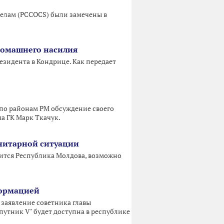
делам (PCCOCS) были замечены в
домашнего насилия
зидента в Кондрице. Как передает
л по районам РМ обсуждение своего
а ГК Марк Ткачук.
анитарной ситуации
дится Республика Молдова, возможно
формацией
заявление советника главы
путник V" будет доступна в республике