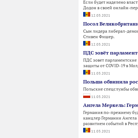
Если будет наделено власт
Додон в своей онлайн-пере
12.03.2021
Посол Великобритани
Сын лидера либерал-демок
Стивен Фишер.
12.03.2021
ПДС зовёт парламент
ПДС зовет парламентские 
защиты от COVID-19 в Мол
11.03.2021
Польша обвинила рос
Польские спецслужбы обв
11.03.2021
Ангела Меркель: Гер
Германия по-прежнему буд
канцлер Германии Ангела 
развитием событий в Респ
11.03.2021