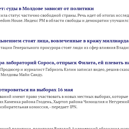
: суды в Молдове зависят от политики
нила статус частично свободной страны. Речь идет об итогах иссл
reedom House. Индекс РМ в области свободы и демократии улучшился 
льнением стоят лица, вовлеченные в кражу миллиарда,
тации Генерального прокурора стоят люди из сфер влияния Влад
ура лабораторий Сороса, отпрыск Филата, ей плевать 
 Продюсер и журналист Габриэль Кэлин записал видео, решив сказа
 Молдовы Майи Санду.
отироваться на выборах 16 мая
ний имеют право участвовать в новых местных выборах, которые со
ах Каменка района Глодень, Хыртоп района Чимишлия и Негурений
збирательная комиссия, - передает IPN.
ичной политики, политолог Виталий Андриевский обозначил шаги