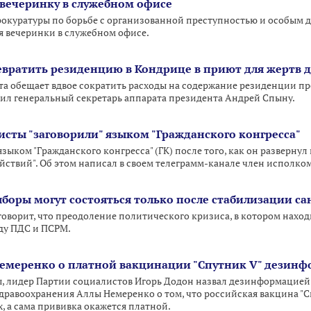
вечеринку в служебном офисе
окуратуры по борьбе с организованной преступностью и особым 
 вечеринки в служебном офисе.
евратить резиденцию в Кондрице в приют для жертв 
 обещает вдвое сократить расходы на содержание резиденции пре
ил генеральный секретарь аппарата президента Андрей Спыну.
исты "заговорили" языком "Гражданского конгресса"
зыком "Гражданского конгресса" (ГК) после того, как он разверну
йствий". Об этом написал в своем телеграмм-канале член исполком
боры могут состояться только после стабилизации с
оворит, что преодоление политического кризиса, в котором нахо
ду ПДС и ПСРМ.
Немеренко о платной вакцинации "Спутник V" дезин
 лидер Партии социалистов Игорь Додон назвал дезинформацией 
здравоохранения Аллы Немеренко о том, что российская вакцина "С
, а сама прививка окажется платной.