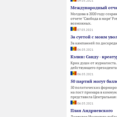
09.03.2021
Международный отчет
Молдова в 2020 году сохра
отчете "Свобода в мире" F
возможных.
07.03.2021
За суетой с моим уво
За кампанией по дискреди
06.03.2021
Кэлин: Санду - креат
Крик души от журналиста.
действующего президента
06.03.2021
50 партий могут балл
50 политических формирова
на пост примара в коммун
представила Центральная и
06.03.2021
План Андриевского
Директор Института публ