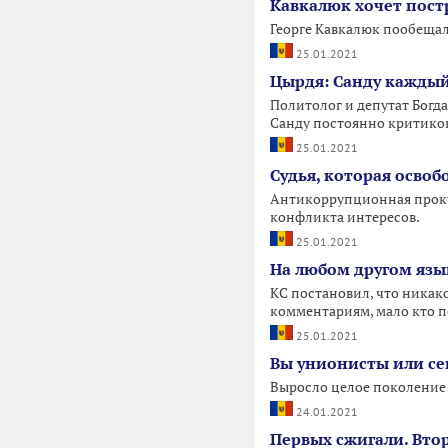
Кавкалюк хочет пост
Георге Кавкалюк пообещал
25.01.2021
Цырдя: Санду каждый
Политолог и депутат Богд
Санду постоянно критиков
25.01.2021
Судья, которая освоб
Антикоррупционная прокура
конфликта интересов.
25.01.2021
На любом другом язы
КС постановил, что никако
комментариям, мало кто п
25.01.2021
Вы унионисты или се
Выросло целое поколение т
24.01.2021
Первых сжигали. Втор