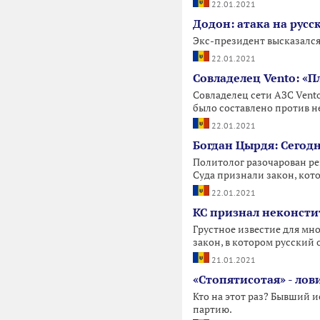
22.01.2021
Додон: атака на русс
Экс-президент высказался
22.01.2021
Совладелец Vento: «
Совладелец сети АЗС Vent
было составлено против не
22.01.2021
Богдан Цырдя: Сегод
Политолог разочарован ре
Суда признали закон, кот
22.01.2021
КС признал неконсти
Грустное известие для м
закон, в котором русски
21.01.2021
«Стопятисотая» - ло
Кто на этот раз? Бывший
партию.