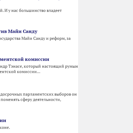
. И у нас большинство владеет
отив Майи Санду
сударства Майи Санду и реформ, за
аментской комиссии
ндр Тэнасе, который настоящий румын
ментской комиссии...
е досрочных парламентских выборов он
и поменять сферу деятельности,
зии
коне.