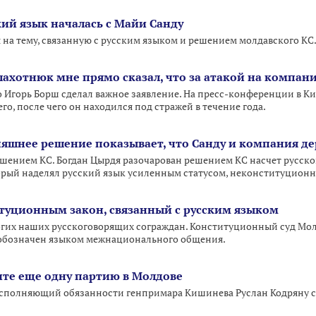
кий язык началась с Майи Санду
 на тему, связанную с русским языком и решением молдавского КС
Плахотнюк мне прямо сказал, что за атакой на компан
o Игорь Борш сделал важное заявление. На пресс-конференции в Ки
го, после чего он находился под стражей в течение года.
няшнее решение показывает, что Санду и компания де
шением КС. Богдан Цырдя разочарован решением КС насчет русско
орый наделял русский язык усиленным статусом, неконституцион
туционным закон, связанный с русским языком
ногих наших русскоговорящих сограждан. Конституционный суд М
й обозначен языком межнационального общения.
вите еще одну партию в Молдове
 исполняющий обязанности генпримара Кишинева Руслан Кодряну 