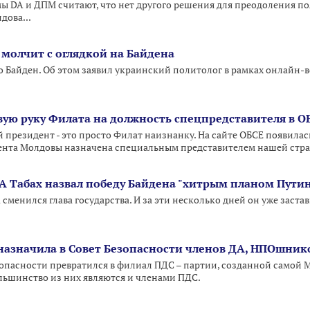
 DA и ДПМ считают, что нет другого решения для преодоления по
дова...
 молчит с оглядкой на Байдена
жо Байден. Об этом заявил украинский политолог в рамках онлайн
вую руку Филата на должность спецпредставителя в О
й президент - это просто Филат наизнанку. На сайте ОБСЕ появила
ента Молдовы назначена специальным представителем нашей стра
Табах назвал победу Байдена "хитрым планом Пути
сменился глава государства. И за эти несколько дней он уже заст
азначила в Совет Безопасности членов ДА, НПОшник
опасности превратился в филиал ПДС – партии, созданной самой 
ольшинство из них являются и членами ПДС.