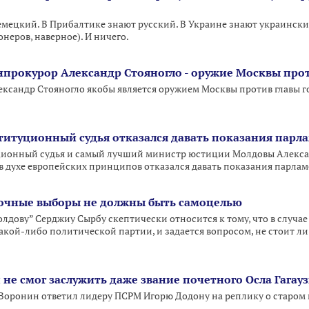
емецкий. В Прибалтике знают русский. В Украине знают украинский
неров, наверное). И ничего.
генпрокурор Александр Стояногло - оружие Москвы пр
ксандр Стояногло якобы является оружием Москвы против главы го
итуционный судья отказался давать показания парл
ионный судья и самый лучший министр юстиции Молдовы Алекса
и в духе европейских принципов отказался давать показания парла
рочные выборы не должны быть самоцелью
лдову” Серджиу Сырбу скептически относится к тому, что в случа
какой-либо политической партии, и задается вопросом, не стоит л
 не смог заслужить даже звание почетного Осла Гагау
оронин ответил лидеру ПСРМ Игорю Додону на реплику о старом 