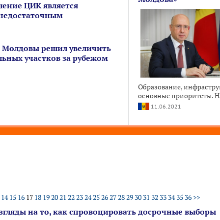
шение ЦИК является
недостаточным
 Молдовы решил увеличить
льных участков за рубежом
Образование, инфрастру
основные приоритеты. На
11.06.2021
14
15
16
17
18
19
20
21
22
23
24
25
26
27
28
29
30
31
32
33
34
35
36
>>
взгляды на то, как спровоцировать досрочные выборы