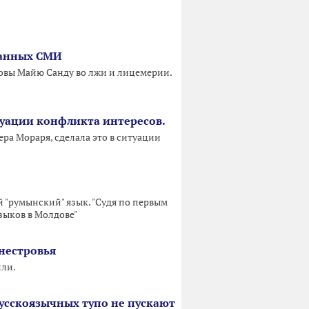
манных СМИ
овы Майю Санду во лжи и лицемерии.
итуации конфликта интересов.
ра Мораря, сделала это в ситуации
й "румынский" язык. "Судя по первым
зыков в Молдове"
нестровья
или.
 русскоязычных тупо не пускают