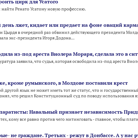
роить цирк для Усатого
 найти Ренато Усатому новую профессию.
 день лжет, кидает или предает на фоне оваций кар
ан Цырдя в очередной раз обвинил действующего президента Молд
ала экс-президента Игоря Додона...
одила из-под ареста Виолера Мораря, сделала это в с
тура заявила, что судья, которая освободила из-под ареста Виоле
ке, кроме румынского, в Молдове поставили крест
й другой язык не может иметь тот же статус, что и государственны
онял, что решил Конституционный суд по поводу использования я
паратисты: Навальный признает независимость Прид
ех, кому все равно против чего митинговать - главное, чтобы плат
ые- не граждане. Третьих - режут в Донбассе. А у нас