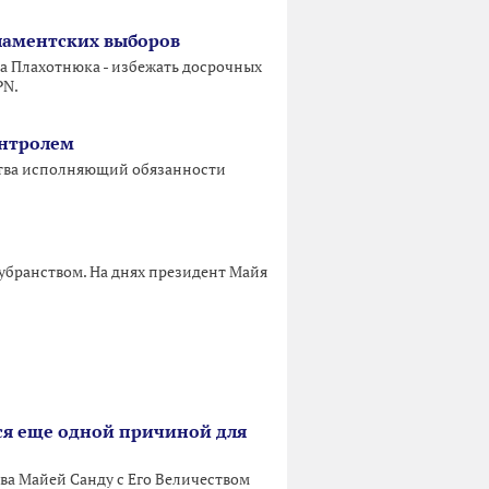
рламентских выборов
да Плахотнюка - избежать досрочных
PN.
онтролем
ьства исполняющий обязанности
 убранством. На днях президент Майя
тся еще одной причиной для
а Майей Санду с Его Величеством