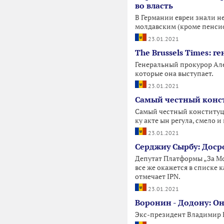
во власть
В Германии евреи знали н
молдавским (кроме пенсио
23.01.2021
The Brussels Times: 
Генеральный прокурор Але
которые она выступает.
23.01.2021
Самый честный конст
Самый честный конституц
ку акте ын регула, смело 
23.01.2021
Серджиу Сырбу: Дос
Депутат Платформы „За Мо
все же окажется в списке 
отмечает IPN.
23.01.2021
Воронин - Додону: Он
Экс-президент Владимир В