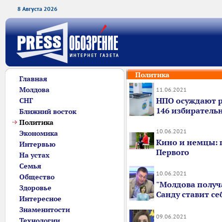
8 Августа 2026
Политика
Главная
Молдова
11.06.2021
НПО осуждают 
СНГ
146 избиратель
Ближний восток
Политика
10.06.2021
Экономика
Кино и немцы: 
Интервью
Первого
На устах
Семья
10.06.2021
Общество
"Молдова получ
Здоровье
Санду ставит себ
Интересное
Знаменитости
09.06.2021
Технологии