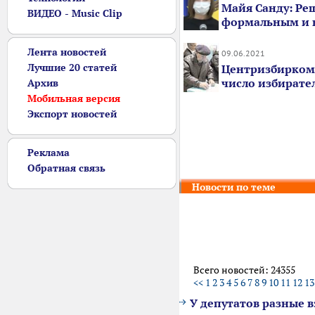
Майя Санду: Ре
ВИДЕО - Music Clip
формальным и 
Лента новостей
09.06.2021
Лучшие 20 статей
Центризбирком
число избирате
Архив
Мобильная версия
Экспорт новостей
Реклама
Обратная связь
Новости по теме
Всего новостей: 24355
<<
1
2
3
4
5
6
7
8
9
10
11
12
13
У депутатов разные 