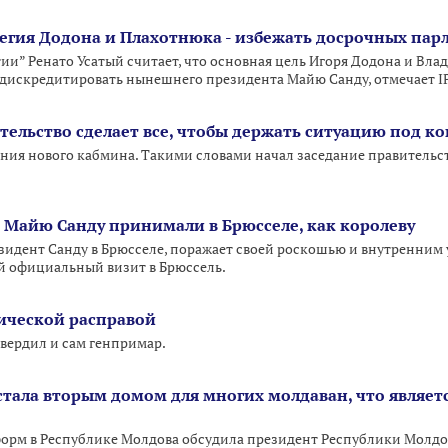
тегия Додона и Плахотнюка - избежать досрочных па
ии” Ренато Усатый считает, что основная цель Игоря Додона и Вла
дискредитировать нынешнего президента Майю Санду, отмечает I
тельство сделает все, чтобы держать ситуацию под к
ения нового кабмина. Такими словами начал заседание правител
Майю Санду принимали в Брюсселе, как королеву
езидент Санду в Брюсселе, поражает своей роскошью и внутренним
й официальный визит в Брюссель.
ической расправой
вердил и сам генпримар.
 стала вторым домом для многих молдаван, что являе
орм в Республике Молдова обсудила президент Республики Молдов