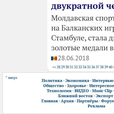
двукратной ч
Молдавская спор
на Балканских иг
Стамбуле, стала 
золотые медали в
28.06.2018
<<
28
29
30
31
32
33
34
35
36
37
38
39
40
вверх
Политика
·
Экономика
·
Интервью
Общество
·
Здоровье
·
Интересно
Технологии
·
ВИДЕО - Music Clip
Ближний восток
·
Экспорт
Главная
·
Архив
·
Партнёры
·
Фору
Реклама