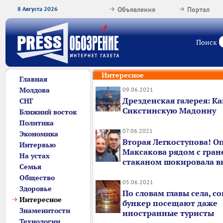
8 Августа 2026
Объявления
Портал
Поиск
Интересное
Главная
Молдова
09.06.2021
Дрезденская галерея: Ка
СНГ
Сикстинскую Мадонну
Ближний восток
Политика
07.06.2021
Экономика
Вторая Легкоступова! О
Интервью
Максакова рядом с гра
На устах
стаканом шокировала 
Семья
Общество
05.06.2021
Здоровье
По словам главы села, с
Интересное
бункер посещают даже
Знаменитости
иностранные туристы
Технологии