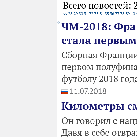
Всего новостей: 
<<
28
29
30
31
32
33
34
35
36
37
38
39
40
ЧМ-2018: Фра
стала первы
Сборная Франции
первом полуфина
футболу 2018 года
11.07.2018
Километры с
Он говорил с нац
Давя в себе отвр