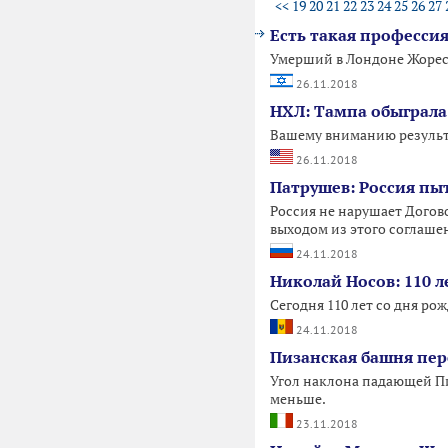
<<
19
20
21
22
23
24
25
26
27
Есть такая профессия
Умерший в Лондоне Жорес 
26.11.2018
НХЛ: Тампа обыграла
Вашему вниманию результа
26.11.2018
Патрушев: Россия пы
Россия не нарушает Догов
выходом из этого соглаше
24.11.2018
Николай Носов: 110 л
Сегодня 110 лет со дня р
24.11.2018
Пизанская башня пере
Угол наклона падающей П
меньше.
23.11.2018