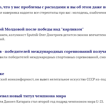
, что у вас проблемы с расходами и вы об этом даже 
же наверняка надоели все стереотипы про вас: молодежь, озабочен
ной Молдовой после победы над "карликом"
ажем, колумнист Sputnik Олег Дмитриев делится своими впечатлен
ий.
в - победителей международных соревнований получ
овили победителей международных спортивных соревнований, смо
ке
кий нонконформист, он вывел нелегальное искусство СССР из-под
оевал новый титул чемпиона мира
ля Даниел Катарага стал второй год подряд чемпионом мира U-23.