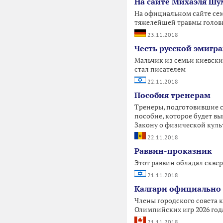
На сайте Михаэля Шу
На официальном сайте се
тяжелейшей травмы головы,
23.11.2018
Честь русской эмигр
Мальчик из семьи киевских
стал писателем
22.11.2018
Пособия тренерам
Тренеры, подготовившие 
пособие, которое будет в
Закону о физической культ
22.11.2018
Раввин-проказник
Этот раввин обладал скве
21.11.2018
Калгари официально 
Члены городского совета 
Олимпийских игр 2026 год
21.11.2018