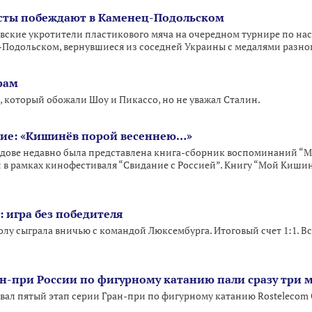
сты побеждают в Каменец-Подольском
ские укротители пластикового мяча на очередном турнире по на
-Подольском, вернувшиеся из соседней Украины с медалями разно
рам
, который обожали Шоу и Пикассо, но не уважал Сталин.
ие: «Кишинёв порой весеннею…»
лдове недавно была представлена книга-сборник воспоминаний “
 и в рамках кинофестиваля “Свидание с Россией”. Книгу “Мой Киши
 игра без победителя
лу сыграла вничью с командой Люксембурга. Итоговый счет 1:1. Вс
ан-при России по фигурному катанию пали сразу три 
овал пятый этап серии Гран-при по фигурному катанию Rostelecom 