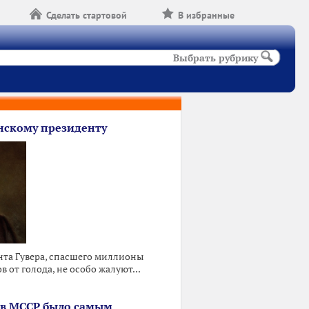
Сделать стартовой
В избранные
Выбрать рубрику
скому президенту
та Гувера, спасшего миллионы
 от голода, не особо жалуют...
 в МССР было самым