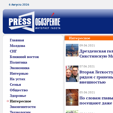
6 Августа 2026
Интересное
Главная
Молдова
09.06.2021
Дрезденская гал
СНГ
Сикстинскую М
Ближний восток
Политика
07.06.2021
Экономика
Вторая Легкост
Интервью
рядом с гранен
На устах
внешностью
Семья
Общество
05.06.2021
Здоровье
По словам главы
Интересное
посещают даже
Знаменитости
Технологии