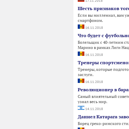
17.11.2018
Шесть признаков того
Если вы миллениал, вам у
смартфоном.
16.11.2018
Что будет с футболь
Болельщик с 40-летним ст
Марино в рамках Лиги Нац
16.11.2018
Тренеры спортсмено
Тренеры, которые подгот
заслуги.
16.11.2018
Революционер в бара
Самый влиятельный советс
узнал весь мир.
14.11.2018
Даниел Катарага зав
Борец греко-римского сти