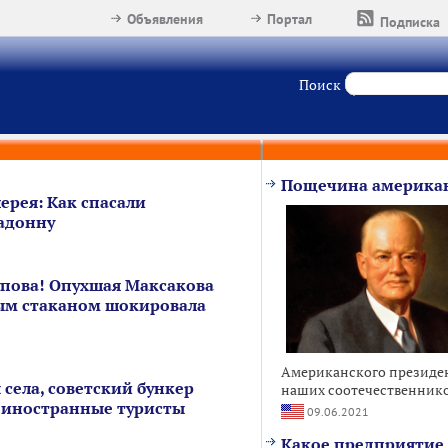
Объявления
Портал
Подписка
Поиск
Пощечина американ
ерея: Как спасали
адонну
упова! Опухшая Максакова
ым стаканом шокировала
Американского президен
 села, советский бункер
наших соотечественников
 иностранные туристы
09.06.2021
Какое предприятие