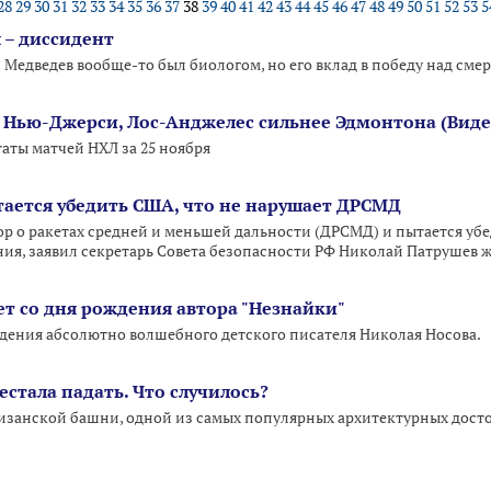
28
29
30
31
32
33
34
35
36
37
38
39
40
41
42
43
44
45
46
47
48
49
50
51
52
53
5
 – диссидент
Медведев вообще-то был биологом, но его вклад в победу над смер
 Нью-Джерси, Лос-Анджелес сильнее Эдмонтона (Виде
ты матчей НХЛ за 25 ноября
тается убедить США, что не нарушает ДРСМД
ор о ракетах средней и меньшей дальности (ДРСМД) и пытается уб
ния, заявил секретарь Совета безопасности РФ Николай Патрушев ж
ет со дня рождения автора "Незнайки"
ождения абсолютно волшебного детского писателя Николая Носова.
стала падать. Что случилось?
изанской башни, одной из самых популярных архитектурных дост