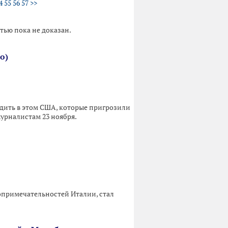
4
55
56
57
>>
тью пока не доказан.
о)
едить в этом США, которые пригрозили
урналистам 23 ноября.
опримечательностей Италии, стал