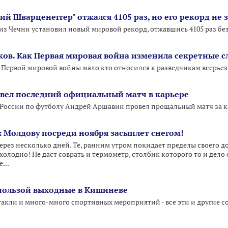
й Шварценеггер" отжался 4105 раз, но его рекорд не
з Чечни установил новый мировой рекорд, отжавшись 4105 раз без 
ков. Как Первая мировая война изменила секретные 
 Первой мировой войны мало кто относился к разведчикам всерьез,
вел последний официальный матч в карьере
оссии по футболу Андрей Аршавин провел прощальный матч за ка
: Молдову посреди ноября засыплет снегом!
ерез несколько дней. Те, ранним утром покидает пределы своего до
холодно! Не даст соврать и термометр, столбик которого то и дело 
...
с пользой выходные в Кишиневе
такли и много-много спортивных мероприятий - все эти и другие 