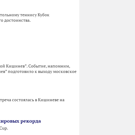
стольному теннису Кубок
го достоинства.
Мой Кишинев”. Событие, напомним,
нев” подготовило к выходу московское
треча состоялась в Кишиневе на
мировых рекорда
Cup.