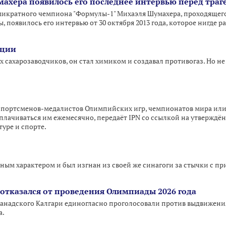
махера появилось его последнее интервью перед траг
микратного чемпиона "Формулы-1" Михаэля Шумахера, проходящег
 появилось его интервью от 30 октября 2013 года, которое нигде ра
ации
 сахарозаводчиков, он стал химиком и создавал противогаз. Но не
спортсменов-медалистов Олимпийских игр, чемпионатов мира или
ыплачиваться им ежемесячно, передаёт IPN со ссылкой на утвержд
уре и спорте.
рным характером и был изгнан из своей же синагоги за стычки с п
отказался от проведения Олимпиады 2026 года
канадского Калгари единогласно проголосовали против выдвижени
а.