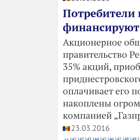
Потребители 
финансируют
Акционерное общ
правительство Р
35% акций, приоб
приднестровского
оплачивает его п
накоплены огром
компанией „Газп
23.03.2016
<<
141
142
143
144
145
146
147
148
149
1