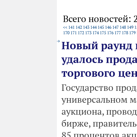
Всего новостей: 
<<
141
142
143
144
145
146
147
148
149
1
170
171
172
173
174
175
176
177
178
179
Новый раунд 
удалось прода
торгового цен
Государство прод
универсальном ма
аукциона, прово
бирже, правитель
85 процентов ак