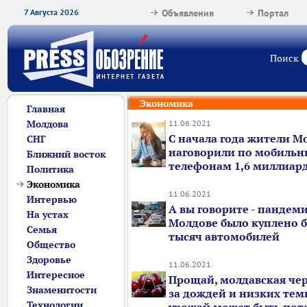
7 Августа 2026
Объявления
Портал
Поиск
Экономика
Главная
Молдова
11.06.2021
С начала года жители М
СНГ
наговорили по мобиль
Ближний восток
телефонам 1,6 миллиар
Политика
Экономика
11.06.2021
Интервью
А вы говорите - пандемия
На устах
Молдове было куплено б
Семья
тысяч автомобилей
Общество
Здоровье
11.06.2021
Интересное
Прощай, молдавская чер
Знаменитости
за дождей и низких тем
Технологии