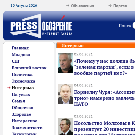
10 Августа 2026
Объявления
Портал
Поиск
Интервью
Главная
Молдова
05.06.2021
«Почему у нас должна б
СНГ
"зеленая партия", если в
Ближний восток
вообще партий нет?»
Политика
Экономика
04.06.2021
Интервью
Корнелиу Чуря: «Ассоц
На устах
трио» намерено завлечь
Семья
НАТО
Общество
Здоровье
03.06.2021
Интересное
Посольство Молдовы в 
Знаменитости
презентует 20 инвести
Технологии