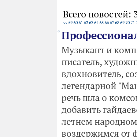
Всего новостей: 
<<
59
60
61
62
63
64
65
66
67
68
69
70
71
Профессиона
Музыкант и компо
писатель, художн
вдохновитель, со
легендарной "Ма
речь шла о комсо
добавить гайдаевс
летнем народном 
воздержимся от 