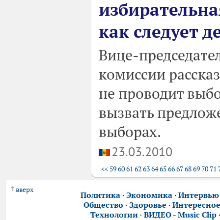
избирательная
как следует д
Вице-председате
комиссии рассказ
не проводит выбо
вызвать предлож
выборах.
23.03.2010
<<
59
60
61
62
63
64
65
66
67
68
69
70
71
вверх
Политика
·
Экономика
·
Интервью
Общество
·
Здоровье
·
Интересно
Технологии
·
ВИДЕО - Music Clip