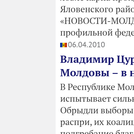
Яловенского райо
«НОВОСТИ-МОЛД
профильной феде
06.04.2010
Владимир Цур
Молдовы – в 
В Республике Мол
испытывает силь
Обрыдли выборы,
распри, их коали
подгребание благ