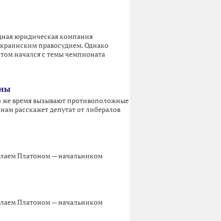
одная юридическая компания
украинским правосудием. Однако
нтом начался с темы чемпионата
аны
то же время вызывают противоположные
 нам расскажет депутат от либералов
иколаем Платоном — начальником
иколаем Платоном — начальником