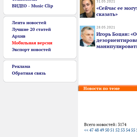
31.05.2021
ВИДЕО - Music Clip
«Сейчас ее могу
сказать»
Лента новостей
28.05.2021
Лучшие 20 статей
Игорь Боцан: «
Архив
дезориентирова
Мобильная версия
манипулироват
Экспорт новостей
Реклама
Обратная связь
Новости по теме
Всего новостей: 3174
<<
47
48
49
50
51
52
53
54
55