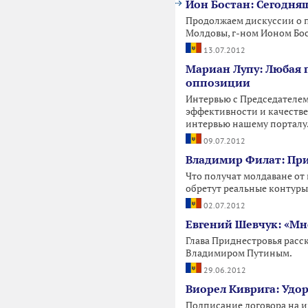
Ион Бостан: Сегодня
Продолжаем дискуссии о п
Молдовы, г-ном Ионом Бос
13.07.2012
Мариан Лупу: Любая п
оппозиции
Интервью с Председателем
эффективности и качестве
интервью нашему порталу
09.07.2012
Владимир Филат: При
Что получат молдаване от
обретут реальные контуры
02.07.2012
Евгений Шевчук: «Мн
Глава Приднестровья расск
Владимиром Путиным.
29.06.2012
Виорел Киврига: Удо
Подписание договора на и