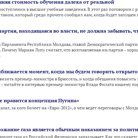
шняя стоимость обучения далека от реальной
оступлении в высшие учебные заведения. В этот раз поговорим с 
таном, который среди прочего сообщил нам, когда будет запущен
артия, находящаяся во власти, не должна забывать, ч
 Парламента Республики Молдова, главой Демократической партии
. Почему Мариан Лупу считает, что возглавляемая им партия – хор
.
ближается момент, когда мы будем говорить открыто
 визита премьер-министра в Брюссель, и когда обещания повысить
 – читайте в интервью премьер-министра Влада Филата нашему по
е нравится концепция Путина»
азал, за кого болеет на «Евро-2012», о чем ведет переговоры с Мол
рожание газа является обычным наказанием за поли
мпорт газа из Российской Федерации запаздывает. Как это скажетс