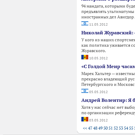
94 мандата, которыми буд
предъявлять ультиматумы г
иностранных дел Авигдор 
11.05.2012
Николай Журавский: 
У кого из наших спортсме
как политика уживается с
Журавского.
10.05.2012
«С Голдой Меир часа
Марек Хальтер — известны
прекрасно владеющий русс
Петербургского и Московс
05.05.2012
Андрей Волентир: Я б
Хотя у нас сейчас нет вы
по организации референду
03.05.2012
<<
47
48
49
50
51
52
53
54
55