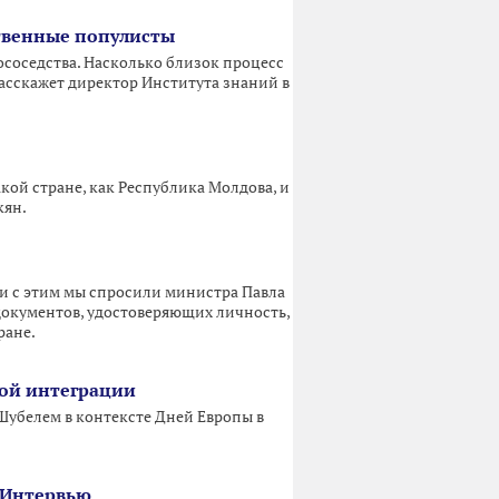
ственные популисты
соседства. Насколько близок процесс
асскажет директор Института знаний в
ой стране, как Республика Молдова, и
кян.
и с этим мы спросили министра Павла
окументов, удостоверяющих личность,
ране.
кой интеграции
Шубелем в контексте Дней Европы в
 Интервью