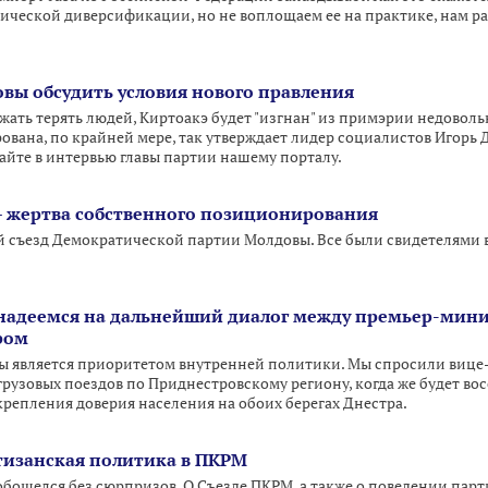
тической диверсификации, но не воплощаем ее на практике, нам р
овы обсудить условия нового правления
ать терять людей, Киртоакэ будет "изгнан" из примэрии недоволь
ована, по крайней мере, так утверждает лидер социалистов Игорь 
айте в интервью главы партии нашему порталу.
– жертва собственного позиционирования
й съезд Демократической партии Молдовы. Все были свидетелями
 надеемся на дальнейший диалог между премьер-мин
ром
ны является приоритетом внутренней политики. Мы спросили вице
рузовых поездов по Приднестровскому региону, когда же будет во
 укрепления доверия населения на обоих берегах Днестра.
тизанская политика в ПКРМ
 обошелся без сюрпризов. О Съезде ПКРМ, а также о поведении пар