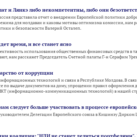
лат и Лянкэ либо некомпетентны, либо они безответ
ссия представила отчет о внедрении Европейской политики добро
ежима для молдаван и каковы мотивы оптимизма комиссии, нам р
тики и безопасности Валерий Осталеп.
ет время, и все станет ясно
ективность использования общественных финансовых средств в так
ают, нам расскажет Председатель Счетной палаты Г-н Серафим Уре
карство от коррупции
нформационных технологий и связи в Республике Молдова. В связ
е по выдаче документов на дому, упрощении правил оформления д
 ИКТ (информационно-коммуникационных технологий) в нашей ст
нам следует больше участвовать в процессе европейс
 руководителем Делегации Европейского союза в Кишинэу Дирком 
ии коалиции: "НДИ не станет делиться портфелями".