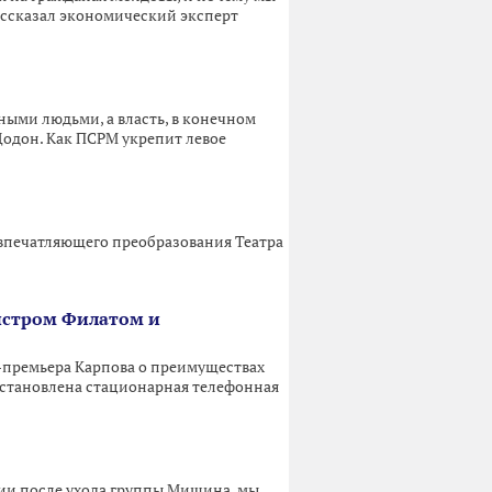
ассказал экономический эксперт
ными людьми, а власть, в конечном
Додон. Как ПСРМ укрепит левое
 впечатляющего преобразования Театра
истром Филатом и
-премьера Карпова о преимуществах
сстановлена стационарная телефонная
тии после ухода группы Мишина, мы