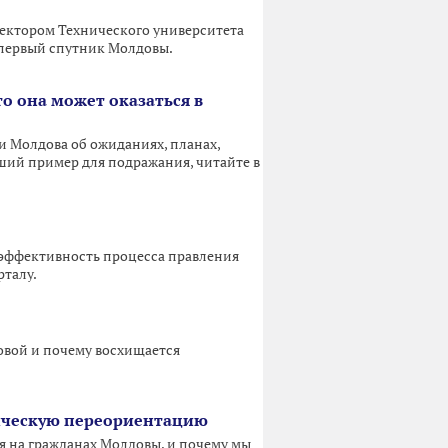
ректором Технического университета
 первый спутник Молдовы.
то она может оказаться в
 Молдова об ожиданиях, планах,
оший пример для подражания, читайте в
 эффективность процесса правления
рталу.
довой и почему восхищается
тическую переориентацию
я на гражданах Молдовы, и почему мы