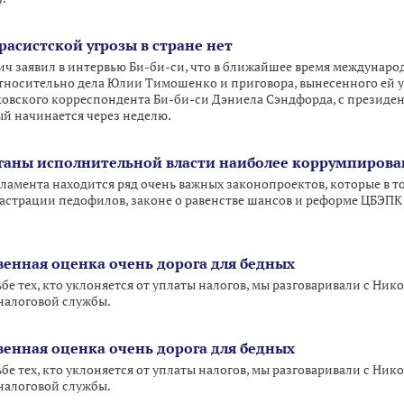
асистской угрозы в стране нет
ч заявил в интервью Би-би-си, что в ближайшее время междунар
относительно дела Юлии Тимошенко и приговора, вынесенного ей 
ковского корреспондента Би-би-си Дэниела Сэндфорда, с президе
ый начинается через неделю.
рганы исполнительной власти наиболее коррумпиров
рламента находится ряд очень важных законопроектов, которые в 
 кастрации педофилов, законе о равенстве шансов и реформе ЦБЭПК
венная оценка очень дорога для бедных
ьбе тех, кто уклоняется от уплаты налогов, мы разговаривали с Н
налоговой службы.
венная оценка очень дорога для бедных
ьбе тех, кто уклоняется от уплаты налогов, мы разговаривали с Н
налоговой службы.