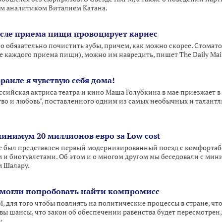
им аналитиком Виталием Катана.
после приема пищи провоцирует кариес
но обязательно почистить зубы, причем, как можно скорее. Стомат
 каждого приема пищи), можно им навредить, пишет The Daily Mail
раиле я чувствую себя дома!
ссийская актриса театра и кино Маша Голубкина в мае приезжает в 
тво и любовь", поставленного одним из самых необычных и талант
минимум 20 миллионов евро за Low cost
ве был представлен первый модернизированный поезд с комфорта
 и биотуалетами. Об этом и о многом другом мы беседовали с ми
 Шалару.
 могли попробовать найти компромисс
, для того чтобы повлиять на политические процессы в стране, что
ы шансы, что закон об обеспечении равенства будет пересмотрен,
.