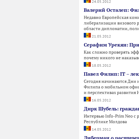
24.05.2012
Валерий Осталеп: Фи
Недавно Европейская коми
либерализации визового р
области дипломатии, поли
21.05.2012
Серафим Урекян: Прид
Как сложно проверять эфф
почему никого не наказыв
18.05.2012
Павел Филип: IT – ле
Сегодня начинаются Дни и
Филипа о мобильном офис
и перспективах развития
16.05.2012
Дирк Шубель: гражда
Интервью Info-Prim Neo с
Республике Молдова
14.05.2012
Либерман о расширен