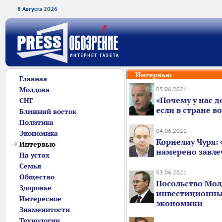
8 Августа 2026
Интервью
Главная
Молдова
05.06.2021
«Почему у нас д
СНГ
если в стране в
Ближний восток
Политика
04.06.2021
Экономика
Корнелиу Чуря:
Интервью
намерено завле
На устах
Семья
03.06.2021
Общество
Посольство Мол
Здоровье
инвестиционны
Интересное
экономики
Знаменитости
Технологии