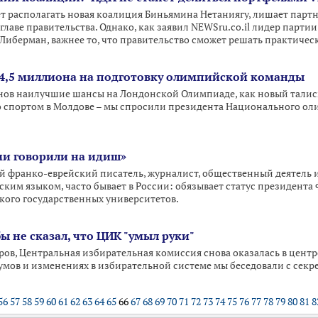
ет располагать новая коалиция Биньямина Нетаниягу, лишает парт
лаве правительства. Однако, как заявил NEWSru.co.il лидер парти
Либерман, важнее то, что правительство сможет решать практичес
4,5 миллиона на подготовку олимпийской команды
нов наилучшие шансы на Лондонской Олимпиаде, как новый талис
о спортом в Молдове – мы спросили президента Национального о
ми говорили на идиш»
й франко-еврейский писатель, журналист, общественный деятель 
ким языком, часто бывает в России: обязывает статус президента
кого государственных университетов.
ы не сказал, что ЦИК "умыл руки"
боров, Центральная избирательная комиссия снова оказалась в цен
мов и изменениях в избирательной системе мы беседовали с сек
56
57
58
59
60
61
62
63
64
65
66
67
68
69
70
71
72
73
74
75
76
77
78
79
80
81
8