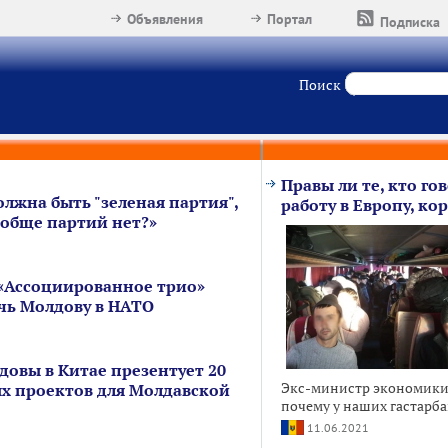
Объявления
Портал
Подписка
Поиск
Правы ли те, кто гов
олжна быть "зеленая партия",
работу в Европу, к
ообще партий нет?»
 «Ассоциированное трио»
чь Молдову в НАТО
довы в Китае презентует 20
Экс-министр экономики
х проектов для Молдавской
почему у наших гастарба
11.06.2021