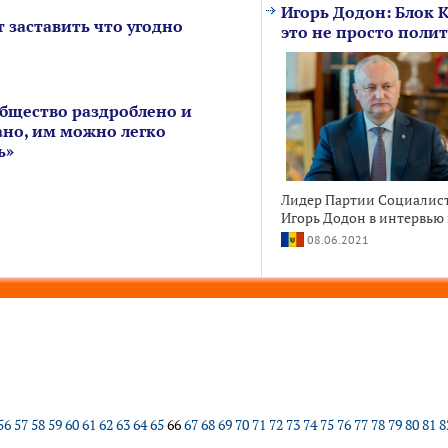
Игорь Додон: Блок 
т заставить что угодно
это не просто полит
Общество раздроблено и
но, им можно легко
ь»
Лидер Партии Социалис
Игорь Додон в интервью 
08.06.2021
56
57
58
59
60
61
62
63
64
65
66
67
68
69
70
71
72
73
74
75
76
77
78
79
80
81
8