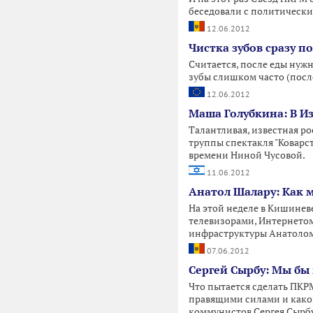
беседовали с политическ
12.06.2012
Чистка зубов сразу 
Считается, после еды нуж
зубы слишком часто (после
12.06.2012
Маша Голубкина: В Из
Талантливая, известная ро
труппы спектакля "Коварс
времени Ниной Чусовой.
11.06.2012
Анатол Шалару: Как 
На этой неделе в Кишине
телевизорами, Интернетом
инфраструктуры Анатолом
07.06.2012
Сергей Сырбу: Мы бы
Что пытается сделать ПКРМ
правящими силами и каков
коммунистов Сергея Сырбу