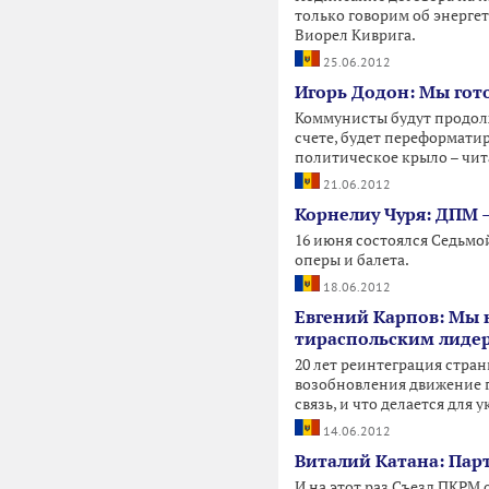
только говорим об энерге
Виорел Киврига.
25.06.2012
Игорь Додон: Мы гот
Коммунисты будут продолж
счете, будет переформатир
политическое крыло – чит
21.06.2012
Корнелиу Чуря: ДПМ 
16 июня состоялся Седьмо
оперы и балета.
18.06.2012
Евгений Карпов: Мы
тираспольским лиде
20 лет реинтеграция стра
возобновления движение г
связь, и что делается для
14.06.2012
Виталий Катана: Пар
И на этот раз Съезд ПКРМ