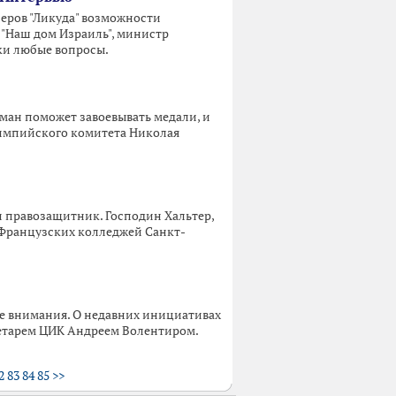
неров "Ликуда" возможности
и "Наш дом Израиль", министр
ки любые вопросы.
ман поможет завоевывать медали, и
лимпийского комитета Николая
и правозащитник. Господин Хальтер,
 Французских колледжей Санкт-
тре внимания. О недавних инициативах
ретарем ЦИК Андреем Волентиром.
2
83
84
85
>>